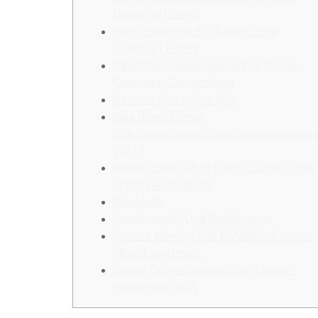
Deutsche Lizenz
Wann Bekommt Ein Casino Eine
Gewisse Lizenz?
Neuer Glücksspielvertrag Für Online
Casinos In Deutschland
Bessere Bonusangebote
Was Bringt Dieser
Glücksspielneuregulierungsstaatsvertra
2021?
Warum Sollte Ich In Einem Casino Ohne
Franchise Spielen?
Blackjack
Spielauswahl Und Spielbeginn:
Welche Revenu Gibt Es Within Casinos
Ohne Franchise?
Online Online Casino Ohne Lizenz –
Bestenliste 2025