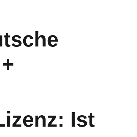
utsche
 +
zenz: Ist