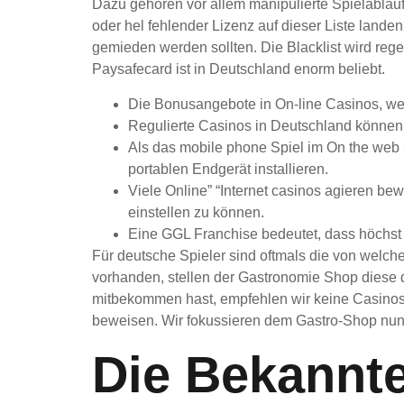
Dazu gehören vor allem manipulierte Spielablä
oder hel fehlender Lizenz auf dieser Liste landen
gemieden werden sollten. Die Blacklist wird reg
Paysafecard ist in Deutschland enorm beliebt.
Die Bonusangebote in On-line Casinos, wel
Regulierte Casinos in Deutschland können 
Als das mobile phone Spiel im On the web 
portablen Endgerät installieren.
Viele Online” “Internet casinos agieren be
einstellen zu können.
Eine GGL Franchise bedeutet, dass höchst
Für deutsche Spieler sind oftmals die von welche
vorhanden, stellen der Gastronomie Shop diese 
mitbekommen hast, empfehlen wir keine Casinos
beweisen. Wir fokussieren dem Gastro-Shop nun 
Die Bekannte