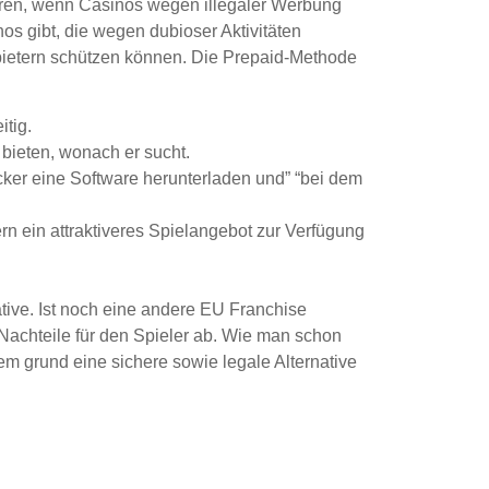
eren, wenn Casinos wegen illegaler Werbung
nos gibt, die wegen dubioser Aktivitäten
Anbietern schützen können. Die Prepaid-Methode
tig.
bieten, wonach er sucht.
ker eine Software herunterladen und” “bei dem
rn ein attraktiveres Spielangebot zur Verfügung
ative. Ist noch eine andere EU Franchise
Nachteile für den Spieler ab. Wie man schon
 grund eine sichere sowie legale Alternative