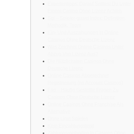
Expertentipps: Darauf Solltest Du Unter
Einem Casino Ohne Lizenz Achten
Sgi – Spieler-guard Index: Definition,
Methodik, Team
Ein- Und Auszahlungen In Online
Casinos Ohne Deutsche Lizenz
Was Zeichnet Online Casinos Unter
Abzug Von Lizenz Aus?
Die Nützlichsten Casinos Ohne
Deutsche Lizenz
Online Casinos Abgerechnet
Registrierung (no Account Casinos)
Faq – Häufig Gestellte Fragen Zu
Casinos Ohne Deutsche Lizenz
Online Casinos Ohne Franchise Als
Alternative
Ohne Limit Spielen
Kein Einzahlungslimit
Zahlungsmethoden In Casinos Ohne