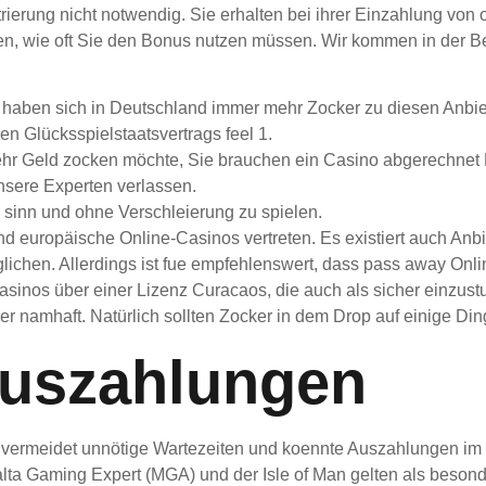
rierung nicht notwendig. Sie erhalten bei ihrer Einzahlung vo
en, wie oft Sie den Bonus nutzen müssen. Wir kommen in der B
 haben sich in Deutschland immer mehr Zocker zu diesen Anbiete
en Glücksspielstaatsvertrags feel 1.
hr Geld zocken möchte, Sie brauchen ein Casino abgerechnet L
nsere Experten verlassen.
 sinn und ohne Verschleierung zu spielen.
nd europäische Online-Casinos vertreten. Es existiert auch Anb
lichen. Allerdings ist fue empfehlenswert, dass pass away Onl
sinos über einer Lizenz Curacaos, die auch als sicher einzustu
amhaft. Natürlich sollten Zocker in dem Drop auf einige Din
Auszahlungen
rt, vermeidet unnötige Wartezeiten und koennte Auszahlungen i
alta Gaming Expert (MGA) und der Isle of Man gelten als beson