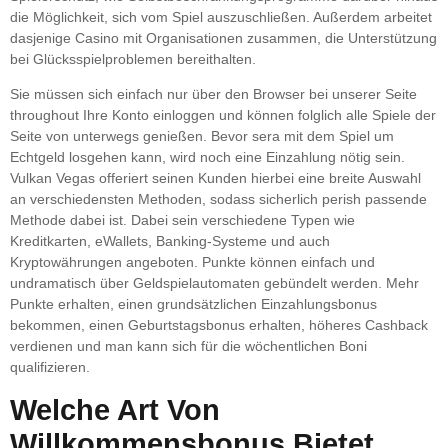
die Möglichkeit, sich vom Spiel auszuschließen. Außerdem arbeitet
dasjenige Casino mit Organisationen zusammen, die Unterstützung
bei Glücksspielproblemen bereithalten.
Sie müssen sich einfach nur über den Browser bei unserer Seite
throughout Ihre Konto einloggen und können folglich alle Spiele der
Seite von unterwegs genießen. Bevor sera mit dem Spiel um
Echtgeld losgehen kann, wird noch eine Einzahlung nötig sein.
Vulkan Vegas offeriert seinen Kunden hierbei eine breite Auswahl
an verschiedensten Methoden, sodass sicherlich perish passende
Methode dabei ist. Dabei sein verschiedene Typen wie
Kreditkarten, eWallets, Banking-Systeme und auch
Kryptowährungen angeboten. Punkte können einfach und
undramatisch über Geldspielautomaten gebündelt werden. Mehr
Punkte erhalten, einen grundsätzlichen Einzahlungsbonus
bekommen, einen Geburtstagsbonus erhalten, höheres Cashback
verdienen und man kann sich für die wöchentlichen Boni
qualifizieren.
Welche Art Von
Willkommensbonus Bietet