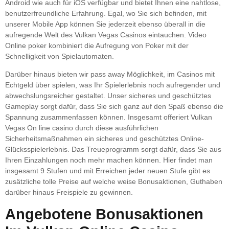
Android wie auch für iOS verfügbar und bietet Ihnen eine nahtlose,
benutzerfreundliche Erfahrung. Egal, wo Sie sich befinden, mit
unserer Mobile App können Sie jederzeit ebenso überall in die
aufregende Welt des Vulkan Vegas Casinos eintauchen. Video
Online poker kombiniert die Aufregung von Poker mit der
Schnelligkeit von Spielautomaten.
Darüber hinaus bieten wir pass away Möglichkeit, im Casinos mit
Echtgeld über spielen, was Ihr Spielerlebnis noch aufregender und
abwechslungsreicher gestaltet. Unser sicheres und geschütztes
Gameplay sorgt dafür, dass Sie sich ganz auf den Spaß ebenso die
Spannung zusammenfassen können. Insgesamt offeriert Vulkan
Vegas On line casino durch diese ausführlichen
Sicherheitsmaßnahmen ein sicheres und geschütztes Online-
Glücksspielerlebnis. Das Treueprogramm sorgt dafür, dass Sie aus
Ihren Einzahlungen noch mehr machen können. Hier findet man
insgesamt 9 Stufen und mit Erreichen jeder neuen Stufe gibt es
zusätzliche tolle Preise auf welche weise Bonusaktionen, Guthaben
darüber hinaus Freispiele zu gewinnen.
Angebotene Bonusaktionen