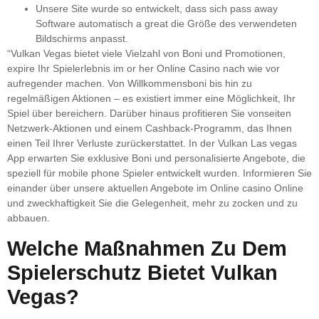
Unsere Site wurde so entwickelt, dass sich pass away
Software automatisch a great die Größe des verwendeten
Bildschirms anpasst.
“Vulkan Vegas bietet viele Vielzahl von Boni und Promotionen,
expire Ihr Spielerlebnis im or her Online Casino nach wie vor
aufregender machen. Von Willkommensboni bis hin zu
regelmäßigen Aktionen – es existiert immer eine Möglichkeit, Ihr
Spiel über bereichern. Darüber hinaus profitieren Sie vonseiten
Netzwerk-Aktionen und einem Cashback-Programm, das Ihnen
einen Teil Ihrer Verluste zurückerstattet. In der Vulkan Las vegas
App erwarten Sie exklusive Boni und personalisierte Angebote, die
speziell für mobile phone Spieler entwickelt wurden. Informieren Sie
einander über unsere aktuellen Angebote im Online casino Online
und zweckhaftigkeit Sie die Gelegenheit, mehr zu zocken und zu
abbauen.
Welche Maßnahmen Zu Dem
Spielerschutz Bietet Vulkan
Vegas?