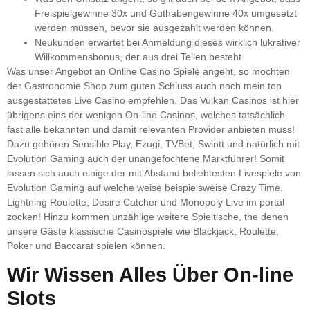
Freispielgewinne 30x und Guthabengewinne 40x umgesetzt
werden müssen, bevor sie ausgezahlt werden können.
Neukunden erwartet bei Anmeldung dieses wirklich lukrativer
Willkommensbonus, der aus drei Teilen besteht.
Was unser Angebot an Online Casino Spiele angeht, so möchten
der Gastronomie Shop zum guten Schluss auch noch mein top
ausgestattetes Live Casino empfehlen. Das Vulkan Casinos ist hier
übrigens eins der wenigen On-line Casinos, welches tatsächlich
fast alle bekannten und damit relevanten Provider anbieten muss!
Dazu gehören Sensible Play, Ezugi, TVBet, Swintt und natürlich mit
Evolution Gaming auch der unangefochtene Marktführer! Somit
lassen sich auch einige der mit Abstand beliebtesten Livespiele von
Evolution Gaming auf welche weise beispielsweise Crazy Time,
Lightning Roulette, Desire Catcher und Monopoly Live im portal
zocken! Hinzu kommen unzählige weitere Spieltische, the denen
unsere Gäste klassische Casinospiele wie Blackjack, Roulette,
Poker und Baccarat spielen können.
Wir Wissen Alles Über On-line
Slots