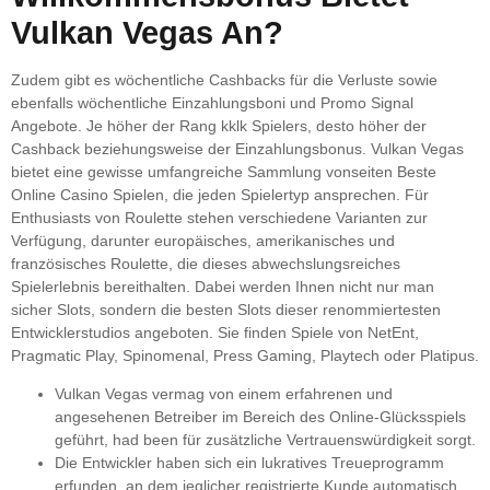
Vulkan Vegas An?
Zudem gibt es wöchentliche Cashbacks für die Verluste sowie
ebenfalls wöchentliche Einzahlungsboni und Promo Signal
Angebote. Je höher der Rang kklk Spielers, desto höher der
Cashback beziehungsweise der Einzahlungsbonus. Vulkan Vegas
bietet eine gewisse umfangreiche Sammlung vonseiten Beste
Online Casino Spielen, die jeden Spielertyp ansprechen. Für
Enthusiasts von Roulette stehen verschiedene Varianten zur
Verfügung, darunter europäisches, amerikanisches und
französisches Roulette, die dieses abwechslungsreiches
Spielerlebnis bereithalten. Dabei werden Ihnen nicht nur man
sicher Slots, sondern die besten Slots dieser renommiertesten
Entwicklerstudios angeboten. Sie finden Spiele von NetEnt,
Pragmatic Play, Spinomenal, Press Gaming, Playtech oder Platipus.
Vulkan Vegas vermag von einem erfahrenen und
angesehenen Betreiber im Bereich des Online-Glücksspiels
geführt, had been für zusätzliche Vertrauenswürdigkeit sorgt.
Die Entwickler haben sich ein lukratives Treueprogramm
erfunden, an dem jeglicher registrierte Kunde automatisch