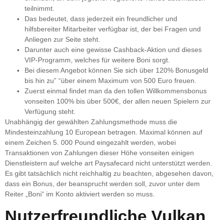
teilnimmt.
Das bedeutet, dass jederzeit ein freundlicher und
hilfsbereiter Mitarbeiter verfügbar ist, der bei Fragen und
Anliegen zur Seite steht.
Darunter auch eine gewisse Cashback-Aktion und dieses
VIP-Programm, welches für weitere Boni sorgt.
Bei diesem Angebot können Sie sich über 120% Bonusgeld
bis hin zu” “über einem Maximum von 500 Euro freuen.
Zuerst einmal findet man da den tollen Willkommensbonus
vonseiten 100% bis über 500€, der allen neuen Spielern zur
Verfügung steht.
Unabhängig der gewählten Zahlungsmethode muss die
Mindesteinzahlung 10 European betragen. Maximal können auf
einem Zeichen 5. 000 Pound eingezahlt werden, wobei
Transaktionen von Zahlungen dieser Höhe vonseiten einigen
Dienstleistern auf welche art Paysafecard nicht unterstützt werden.
Es gibt tatsächlich nicht reichhaltig zu beachten, abgesehen davon,
dass ein Bonus, der beansprucht werden soll, zuvor unter dem
Reiter „Boni“ im Konto aktiviert werden so muss.
Nutzerfreundliche Vulkan