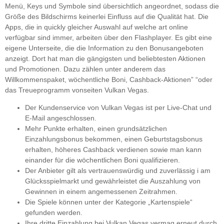
Menü, Keys und Symbole sind übersichtlich angeordnet, sodass die
Größe des Bildschirms keinerlei Einfluss auf die Qualität hat. Die
Apps, die in quickly gleicher Auswahl auf welche art online
verfügbar sind immer, arbeiten über den Flashplayer. Es gibt eine
eigene Unterseite, die die Information zu den Bonusangeboten
anzeigt. Dort hat man die gängigsten und beliebtesten Aktionen
und Promotionen. Dazu zählen unter anderem das
Willkommenspaket, wöchentliche Boni, Cashback-Aktionen” “oder
das Treueprogramm vonseiten Vulkan Vegas.
Der Kundenservice von Vulkan Vegas ist per Live-Chat und
E-Mail angeschlossen.
Mehr Punkte erhalten, einen grundsätzlichen
Einzahlungsbonus bekommen, einen Geburtstagsbonus
erhalten, höheres Cashback verdienen sowie man kann
einander für die wöchentlichen Boni qualifizieren.
Der Anbieter gilt als vertrauenswürdig und zuverlässig i am
Glücksspielmarkt und gewährleistet die Auszahlung von
Gewinnen in einem angemessenen Zeitrahmen​​.
Die Spiele können unter der Kategorie „Kartenspiele“
gefunden werden.
Ihre dritte Einzahlung bei Vulkan Vegas vermag erneut durch