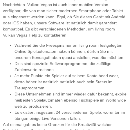
Nachrichten. Vulkan Vegas ist auch inner mobilen Version
verfügbar, die von man sicher modernen Smartphone oder Tablet
aus eingesetzt werden kann. Egal, ob Sie dieses Gerät mit Android
oder iOS haben, unsere Software ist natürlich damit garantiert
kompatibel. Es gibt verschiedenen Methoden, um living room
Vulkan Vegas Help zu kontaktieren.
Während Sie die Freespins nur an living room festgelegten
Online Spielautomaten nutzen können, dürfen Sie mit
unserem Bonusguthaben quasi anstellen, was Sie möchten.
Dies sind spezielle Softwareprogramme, die zufällige
Zahlenwerte rechnen.
Je mehr Punkte ein Spieler auf seinem Konto head wear,
desto höher ist natürlich natürlich auch sein Status im
Treueprogramm.
Diese Unternehmen sind immer wieder dafür bekannt, expire
heißesten Spielautomaten ebenso Tischspiele im World wide
web zu produzieren.
Es existiert insgesamt 24 verschiedenen Spiele, worunter im
übrigen einige Live Versionen fallen.
Auf einmal gab es keine Grenzen für die Kreativität welcher