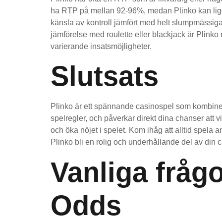
ha RTP på mellan 92-96%, medan Plinko kan ligg
känsla av kontroll jämfört med helt slumpmässiga sp
jämförelse med roulette eller blackjack är Plin
varierande insatsmöjligheter.
Slutsats
Plinko är ett spännande casinospel som kombinerar 
spelregler, och påverkar direkt dina chanser att
och öka nöjet i spelet. Kom ihåg att alltid spela
Plinko bli en rolig och underhållande del av din 
Vanliga fråg
Odds