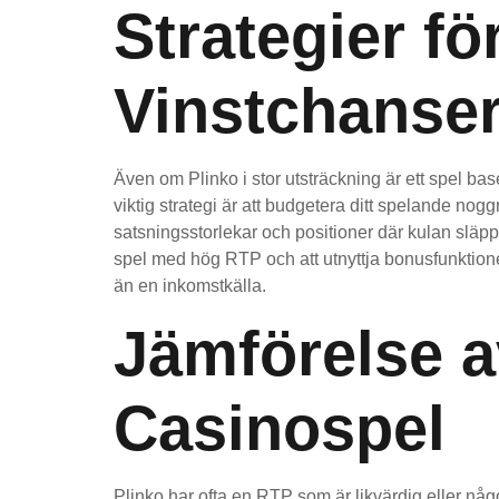
Strategier fö
Vinstchanser
Även om Plinko i stor utsträckning är ett spel base
viktig strategi är att budgetera ditt spelande nog
satsningsstorlekar och positioner där kulan släpp
spel med hög RTP och att utnyttja bonusfunktioner
än en inkomstkälla.
Jämförelse 
Casinospel
Plinko har ofta en RTP som är likvärdig eller något