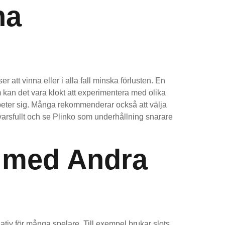
na
 att vinna eller i alla fall minska förlusten. En
om kan det vara klokt att experimentera med olika
t beter sig. Många rekommenderar också att välja
svarsfullt och se Plinko som underhållning snarare
 med Andra
rnativ för många spelare. Till exempel brukar slots