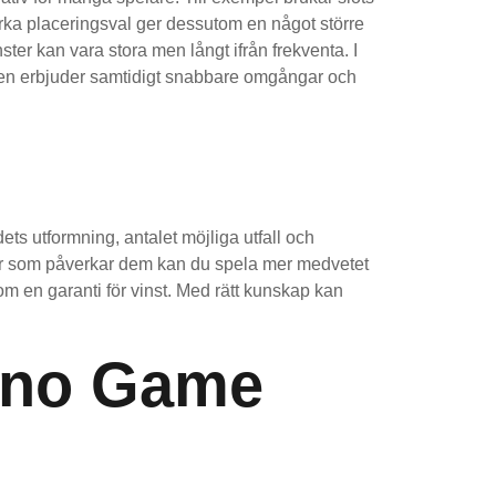
ka placeringsval ger dessutom en något större
nster kan vara stora men långt ifrån frekventa. I
men erbjuder samtidigt snabbare omgångar och
ets utformning, antalet möjliga utfall och
orer som påverkar dem kan du spela mer medvetet
om en garanti för vinst. Med rätt kunskap kan
sino Game