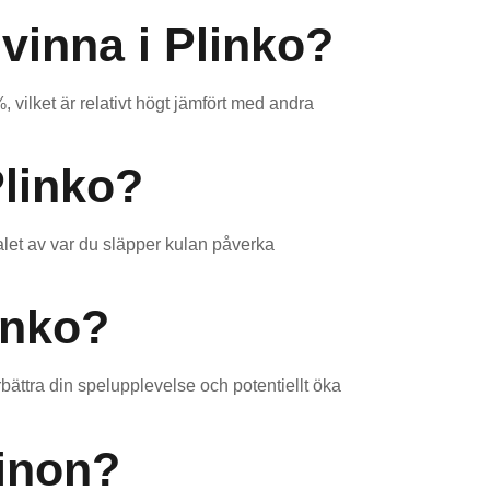
vinna i Plinko?
vilket är relativt högt jämfört med andra
Plinko?
alet av var du släpper kulan påverka
linko?
örbättra din spelupplevelse och potentiellt öka
sinon?