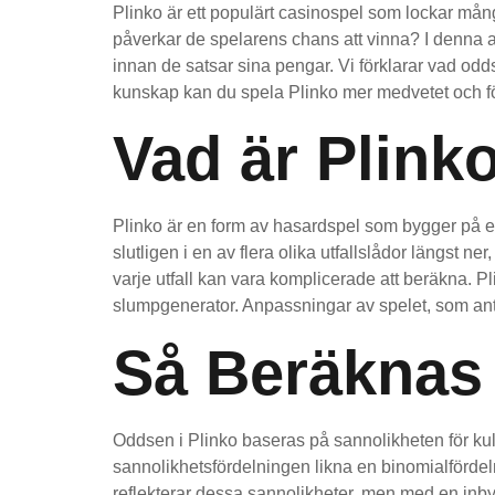
Plinko är ett populärt casinospel som lockar må
påverkar de spelarens chans att vinna? I denna a
innan de satsar sina pengar. Vi förklarar vad odd
kunskap kan du spela Plinko mer medvetet och fö
Vad är Plink
Plinko är en form av hasardspel som bygger på ett ve
slutligen i en av flera olika utfallslådor längst n
varje utfall kan vara komplicerade att beräkna. Pl
slumpgenerator. Anpassningar av spelet, som antale
Så Beräknas 
Oddsen i Plinko baseras på sannolikheten för kulan 
sannolikhetsfördelningen likna en binomialfördelni
reflekterar dessa sannolikheter, men med en inbygg