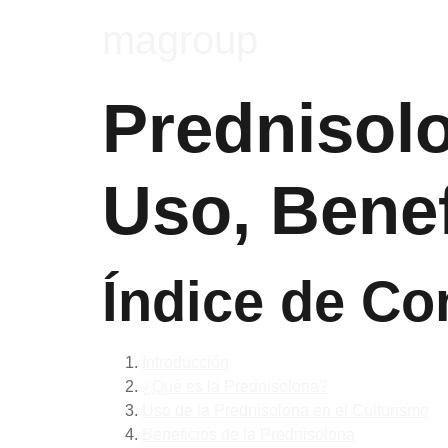
magroup
Prednisolo
Uso, Benef
Índice de Co
Introducción
¿Qué es la Prednisolona?
Uso de la Prednisolona en el Culturismo
Beneficios de la Prednisolona