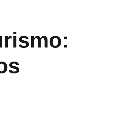
urismo:
os