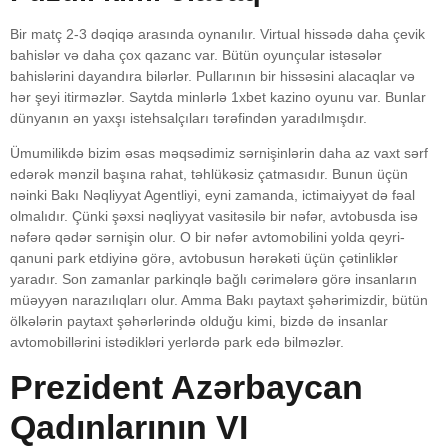
Bir matç 2-3 dəqiqə arasında oynanılır. Virtual hissədə daha çevik
bahislər və daha çox qazanc var. Bütün oyunçular istəsələr
bahislərini dayandıra bilərlər. Pullarının bir hissəsini alacaqlar və
hər şeyi itirməzlər. Saytda minlərlə 1xbet kazino oyunu var. Bunlar
dünyanın ən yaxşı istehsalçıları tərəfindən yaradılmışdır.
Ümumilikdə bizim əsas məqsədimiz sərnişinlərin daha az vaxt sərf
edərək mənzil başına rahat, təhlükəsiz çatmasıdır. Bunun üçün
nəinki Bakı Nəqliyyat Agentliyi, eyni zamanda, ictimaiyyət də fəal
olmalıdır. Çünki şəxsi nəqliyyat vasitəsilə bir nəfər, avtobusda isə
nəfərə qədər sərnişin olur. O bir nəfər avtomobilini yolda qeyri-
qanuni park etdiyinə görə, avtobusun hərəkəti üçün çətinliklər
yaradır. Son zamanlar parkinqlə bağlı cərimələrə görə insanların
müəyyən narazılıqları olur. Amma Bakı paytaxt şəhərimizdir, bütün
ölkələrin paytaxt şəhərlərində olduğu kimi, bizdə də insanlar
avtomobillərini istədikləri yerlərdə park edə bilməzlər.
Prezident Azərbaycan
Qadınlarının VI