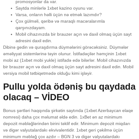
promosyonlar da var.
Saytda minlərlə 1xbet kazino oyunu var.
Varsa, onların həlli üçün nə etmək lazımdır?
Çox gülməli, qəribə və maraqlı macəralarımla
qarşınızdayam.
Mobil cihazınızda bir brauzer açın və daxil olmaq üçün sayt
adresini daxil edin.
Dibinə gedin və quraşdırma düymələrini görəcəksiniz. Düymələr
əməliyyat sistemlərinə təyin olunur. İstifadəçilər həmçinin 1xbet
mobi az (1xbet mobi yukle) istifadə edə bilərlər. Mobil cihazınızda
bir brauzer açın və daxil olmaq üçün sayt adresini daxil edin. Mobil
versiya mobil tətbiqetmədə olduğu kimi işləyir.
Pullu yolda ödəniş bu qaydada
olacaq – VİDEO
Bonus şərtləri haqqında şirkətin saytında (1xbet Azerbaycan elaqe
nomresi) daha çox məlumat əldə edin. 1xBet ən az minimum
depozit məbləğlərindən birini təklif edir. Minimum depozit miqdarı
və digər valyutalardakı ekvivalentidir. 1xbet geri çəkilmə üçün
minimum məbləğ çox azdır – BGN 3 və digər valyutalardakı