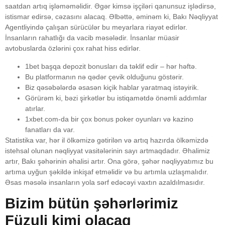
saatdan artıq işləməməlidir. Əgər kimsə işçiləri qanunsuz işlədirsə,
istismar edirsə, cəzasını alacaq. Əlbəttə, əminəm ki, Bakı Nəqliyyat
Agentliyində çalışan sürücülər bu meyarlara riayət edirlər.
İnsanların rahatlığı da vacib məsələdir. İnsanlar müasir
avtobuslarda özlərini çox rahat hiss edirlər.
1bet başqa depozit bonusları da təklif edir – hər həftə.
Bu platformanın nə qədər çevik olduğunu göstərir.
Biz qəsəbələrdə əsasən kiçik hablar yaratmaq istəyirik.
Görürəm ki, bəzi şirkətlər bu istiqamətdə önəmli addımlar
atırlar.
1xbet.com-da bir çox bonus poker oyunları və kazino
fanatları da var.
Statistika var, hər il ölkəmizə gətirilən və artıq hazırda ölkəmizdə
istehsal olunan nəqliyyat vasitələrinin sayı artmaqdadır. Əhalimiz
artır, Bakı şəhərinin əhalisi artır. Ona görə, şəhər nəqliyyatımız bu
artıma uyğun şəkildə inkişaf etməlidir və bu artımla uzlaşmalıdır.
Əsas məsələ insanların yola sərf edəcəyi vaxtın azaldılmasıdır.
Bizim bütün şəhərlərimiz
Füzuli kimi olacaq