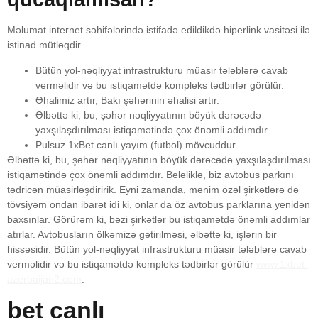
Məlumat internet səhifələrində istifadə edildikdə hiperlink vasitəsi ilə
istinad mütləqdir.
Bütün yol-nəqliyyat infrastrukturu müasir tələblərə cavab
verməlidir və bu istiqamətdə kompleks tədbirlər görülür.
Əhalimiz artır, Bakı şəhərinin əhalisi artır.
Əlbəttə ki, bu, şəhər nəqliyyatının böyük dərəcədə
yaxşılaşdırılması istiqamətində çox önəmli addımdır.
Pulsuz 1xBet canlı yayım (futbol) mövcuddur.
Əlbəttə ki, bu, şəhər nəqliyyatının böyük dərəcədə yaxşılaşdırılması
istiqamətində çox önəmli addımdır. Beləliklə, biz avtobus parkını
tədricən müasirləşdiririk. Eyni zamanda, mənim özəl şirkətlərə də
tövsiyəm ondan ibarət idi ki, onlar da öz avtobus parklarına yenidən
baxsınlar. Görürəm ki, bəzi şirkətlər bu istiqamətdə önəmli addımlar
atırlar. Avtobusların ölkəmizə gətirilməsi, əlbəttə ki, işlərin bir
hissəsidir. Bütün yol-nəqliyyat infrastrukturu müasir tələblərə cavab
verməlidir və bu istiqamətdə kompleks tədbirlər görülür
www.1xbet-
azerbaijan2.com
.
bet canlı