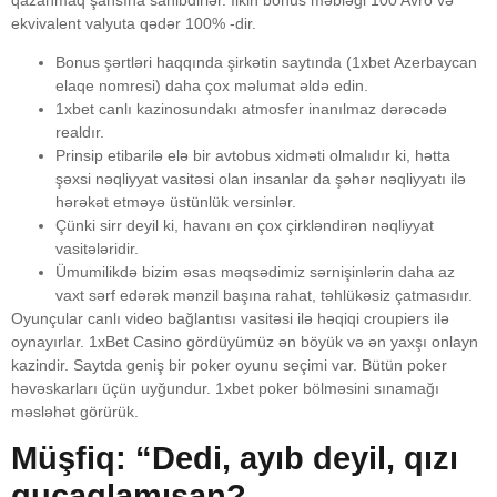
ekvivalent valyuta qədər 100% -dir.
Bonus şərtləri haqqında şirkətin saytında (1xbet Azerbaycan
elaqe nomresi) daha çox məlumat əldə edin.
1xbet canlı kazinosundakı atmosfer inanılmaz dərəcədə
realdır.
Prinsip etibarilə elə bir avtobus xidməti olmalıdır ki, hətta
şəxsi nəqliyyat vasitəsi olan insanlar da şəhər nəqliyyatı ilə
hərəkət etməyə üstünlük versinlər.
Çünki sirr deyil ki, havanı ən çox çirkləndirən nəqliyyat
vasitələridir.
Ümumilikdə bizim əsas məqsədimiz sərnişinlərin daha az
vaxt sərf edərək mənzil başına rahat, təhlükəsiz çatmasıdır.
Oyunçular canlı video bağlantısı vasitəsi ilə həqiqi croupiers ilə
oynayırlar. 1xBet Casino gördüyümüz ən böyük və ən yaxşı onlayn
kazindir. Saytda geniş bir poker oyunu seçimi var. Bütün poker
həvəskarları üçün uyğundur. 1xbet poker bölməsini sınamağı
məsləhət görürük.
Müşfiq: “Dedi, ayıb deyil, qızı
qucaqlamısan?