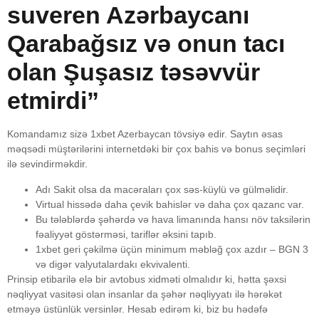
suveren Azərbaycanı
Qarabağsız və onun tacı
olan Şuşasız təsəvvür
etmirdi”
Komandamız sizə 1xbet Azerbaycan tövsiyə edir. Saytın əsas
məqsədi müştərilərini internetdəki bir çox bahis və bonus seçimləri
ilə sevindirməkdir.
Adı Sakit olsa da macəraları çox səs-küylü və gülməlidir.
Virtual hissədə daha çevik bahislər və daha çox qazanc var.
Bu tələblərdə şəhərdə və hava limanında hansı növ taksilərin
fəaliyyət göstərməsi, tariflər əksini tapıb.
1xbet geri çəkilmə üçün minimum məbləğ çox azdır – BGN 3
və digər valyutalardakı ekvivalenti.
Prinsip etibarilə elə bir avtobus xidməti olmalıdır ki, hətta şəxsi
nəqliyyat vasitəsi olan insanlar da şəhər nəqliyyatı ilə hərəkət
etməyə üstünlük versinlər. Hesab edirəm ki, biz bu hədəfə