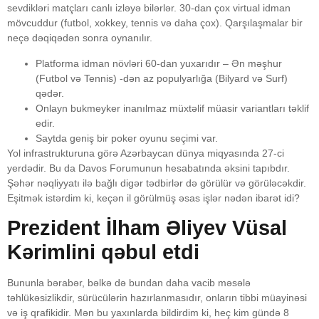
sevdikləri matçları canlı izləyə bilərlər. 30-dan çox virtual idman
mövcuddur (futbol, ​​xokkey, tennis və daha çox). Qarşılaşmalar bir
neçə dəqiqədən sonra oynanılır.
Platforma idman növləri 60-dan yuxarıdır – Ən məşhur
(Futbol və Tennis) -dən az populyarlığa (Bilyard və Surf)
qədər.
Onlayn bukmeyker inanılmaz müxtəlif müasir variantları təklif
edir.
Saytda geniş bir poker oyunu seçimi var.
Yol infrastrukturuna görə Azərbaycan dünya miqyasında 27-ci
yerdədir. Bu da Davos Forumunun hesabatında əksini tapıbdır.
Şəhər nəqliyyatı ilə bağlı digər tədbirlər də görülür və görüləcəkdir.
Eşitmək istərdim ki, keçən il görülmüş əsas işlər nədən ibarət idi?
Prezident İlham Əliyev Vüsal
Kərimlini qəbul etdi
Bununla bərabər, bəlkə də bundan daha vacib məsələ
təhlükəsizlikdir, sürücülərin hazırlanmasıdır, onların tibbi müayinəsi
və iş qrafikidir. Mən bu yaxınlarda bildirdim ki, heç kim gündə 8