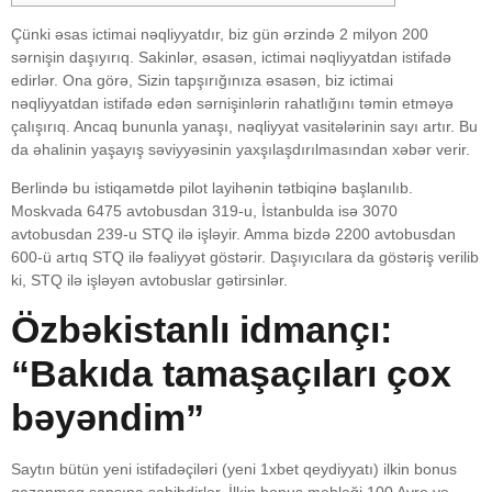
Çünki əsas ictimai nəqliyyatdır, biz gün ərzində 2 milyon 200
sərnişin daşıyırıq. Sakinlər, əsasən, ictimai nəqliyyatdan istifadə
edirlər. Ona görə, Sizin tapşırığınıza əsasən, biz ictimai
nəqliyyatdan istifadə edən sərnişinlərin rahatlığını təmin etməyə
çalışırıq. Ancaq bununla yanaşı, nəqliyyat vasitələrinin sayı artır. Bu
da əhalinin yaşayış səviyyəsinin yaxşılaşdırılmasından xəbər verir.
Berlində bu istiqamətdə pilot layihənin tətbiqinə başlanılıb.
Moskvada 6475 avtobusdan 319-u, İstanbulda isə 3070
avtobusdan 239-u STQ ilə işləyir. Amma bizdə 2200 avtobusdan
600-ü artıq STQ ilə fəaliyyət göstərir. Daşıyıcılara da göstəriş verilib
ki, STQ ilə işləyən avtobuslar gətirsinlər.
Özbəkistanlı idmançı:
“Bakıda tamaşaçıları çox
bəyəndim”
Saytın bütün yeni istifadəçiləri (yeni 1xbet qeydiyyatı) ilkin bonus
qazanmaq şansına sahibdirlər. İlkin bonus məbləği 100 Avro və