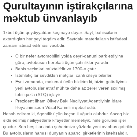
Qurultayının iştirakçılarına
məktub ünvanlayıb
1xbet üçün qeydiyyatdan keçməyə dəyər. Sayt, bahisçilərin
axtardıqları hər şeyi təqdim edir. Saytdakı materialların istifadəsi
zamanı istinad edilməsi vacibdir.
O bir nəfər avtomobilini yolda qeyri-qanuni park etdiyinə
görə, avtobusun hərəkəti üçün çətinliklər yaradır.
Bahis seçimləri müxtəlifdir və 1700-ə çatır.
İstehlakçılar sevdikləri matçları canlı izləyə bilərlər.
Eyni zamanda, məlumat üçün bildirim ki, bizim gətirdiyimiz
yeni avtobuslar ətraf mühitə daha az zərər verən sıxılmış
təbii qazla (STQ) işləyir.
Prezident İlham Əliyev Bakı Nəqliyyat Agentliyinin İdarə
Heyətinin sədri Vüsal Kərimlini qəbul edib.
Hesab edirəm ki, Agentlik üçün keçən il uğurlu olubdur. Ancaq biz
əldə edilmiş nailiyyətlərlə kifayətlənməməliyik, hələ görüləsi işlər
çoxdur. Son beş il ərzində şəhərimizə yüzlərlə yeni avtobus gətirilib.
Bu avtobusların hamısı dünyanın aparıcı şirkətlərinin istehsalıdır.