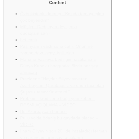
Content
Özbəkistanlı idmançı: “Bakıda tamaşaçıları
çox bəyəndim”
Müşfiq: “Dedi, ayıb deyil, qızı
qucaqlamısan?
bet canlı
Paşinyanın vaxtı sona çatır: Onun nə
zaman devriləcəyi bəlli oldu
Mariana Vasileva bədii gimnastika üzrə
Dünya Kuboku haqqında: Bizdə hər şey
alınacaq
Prezident: “Heydər Əliyev suveren
Azərbaycanı Qarabağsız və onun tacı olan
Şuşasız təsəvvür etmirdi”
Problemli kreditlərlə bağlı yeni xəbər –
RƏSMİ AÇIQLAMA – VİDEO
Bet Azerbaycan bonusu
Pullu yolda ödəniş bu qaydada olacaq –
VİDEO
İlham Əliyevin son 20 ildə imzaladığı fərman
və sərəncamların sayı açıqlanıb