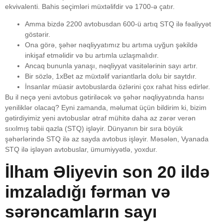
ekvivalenti. Bahis seçimləri müxtəlifdir və 1700-ə çatır.
Amma bizdə 2200 avtobusdan 600-ü artıq STQ ilə fəaliyyət
göstərir.
Ona görə, şəhər nəqliyyatımız bu artıma uyğun şəkildə
inkişaf etməlidir və bu artımla uzlaşmalıdır.
Ancaq bununla yanaşı, nəqliyyat vasitələrinin sayı artır.
Bir sözlə, 1xBet az müxtəlif variantlarla dolu bir saytdır.
İnsanlar müasir avtobuslarda özlərini çox rahat hiss edirlər.
Bu il neçə yeni avtobus gətiriləcək və şəhər nəqliyyatında hansı
yeniliklər olacaq? Eyni zamanda, məlumat üçün bildirim ki, bizim
gətirdiyimiz yeni avtobuslar ətraf mühitə daha az zərər verən
sıxılmış təbii qazla (STQ) işləyir. Dünyanın bir sıra böyük
şəhərlərində STQ ilə az sayda avtobus işləyir. Məsələn, Vyanada
STQ ilə işləyən avtobuslar, ümumiyyətlə, yoxdur.
İlham Əliyevin son 20 ildə
imzaladığı fərman və
sərəncamların sayı