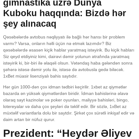
gimnastika üzrə Dünya
Kuboku haqqında: Bizdə hər
şey alınacaq
Qəsəbələrdə avtobus nəqliyyatı ilə bağlı hər hansı bir problem
varmı? Varsa, onların həlli üçün nə etmək lazımdır? Biz
qəsəbələrdə əsasən kiçik hablar yaratmaq istəyirik. Bu kiçik habları
Siz qeyd etdiyiniz kimi, dairəvi dəmir yolunun ətrafında yaratmaq
istəyirik ki, bir-biri ilə əlaqəli olsun. Vətəndaş haba gələndən sonra
şəhərə istəsə dəmir yolu ilə, istəsə də avtobusla gedə biləcək.
1xBet müasir lisenziyalı bahis saytıdır.
Hər gün 1000-dən çox idman tədbiri keçirilir. 1xbet az qiymətlər
bazarda ən yüksək qiymətlərdən biridir. İdman bahislərinə əlavə
olaraq sayt kazinolar və poker oyunları, maliyyə bahisləri, bingo,
lotereyalar və daha çox şeyləri də təklif edir. Bir sözlə, 1xBet az
müxtəlif variantlarla dolu bir saytdır. Şirkət çox sürətli inkişaf edir və
daim artan bir nüfuz qurur.
Prezident: “Heydər Əliyev