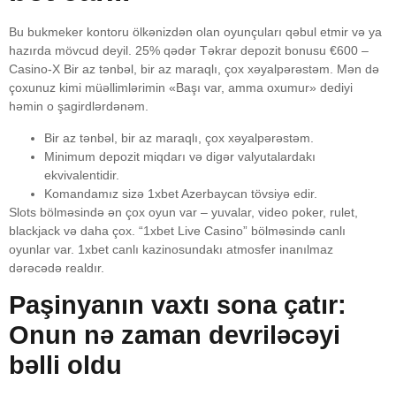
Bu bukmeker kontoru ölkənizdən olan oyunçuları qəbul etmir və ya
hazırda mövcud deyil. 25% qədər Təkrar depozit bonusu €600 –
Casino-X Bir az tənbəl, bir az maraqlı, çox xəyalpərəstəm. Mən də
çoxunuz kimi müəllimlərimin «Başı var, amma oxumur» dediyi
həmin o şagirdlərdənəm.
Bir az tənbəl, bir az maraqlı, çox xəyalpərəstəm.
Minimum depozit miqdarı və digər valyutalardakı
ekvivalentidir.
Komandamız sizə 1xbet Azerbaycan tövsiyə edir.
Slots bölməsində ən çox oyun var – yuvalar, video poker, rulet,
blackjack və daha çox. “1xbet Live Casino” bölməsində canlı
oyunlar var. 1xbet canlı kazinosundakı atmosfer inanılmaz
dərəcədə realdır.
Paşinyanın vaxtı sona çatır:
Onun nə zaman devriləcəyi
bəlli oldu