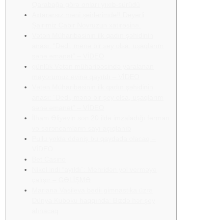
Qarabağa görə onları yıxıb-sürüdü
Axtararsız məni şeirlərimdə!! Dəyərli
Şairimiz Cabir Novruzun xatirəsinə.
Vətən Müharibəsinin ilk qadın şəhidinin
anası: “Dedi, mənə bir şey olsa, uşaqlarım
sənə əmanət” – VİDEO
günlük Vətən müharibəsində yaralanan
mayorumuz evinə qayıtdı – VİDEO
Vətən Müharibəsinin ilk qadın şəhidinin
anası: “Dedi, mənə bir şey olsa, uşaqlarım
sənə əmanət” – VİDEO
İlham Əliyevin son 20 ildə imzaladığı fərman
və sərəncamların sayı açıqlanıb
Pullu yolda ödəniş bu qaydada olacaq –
VİDEO
Bet Casino
Nikol indi “ayıldı”: Mehridən yol verməyə
çalışır – GƏLİŞMƏ
Mariana Vasileva bədii gimnastika üzrə
Dünya Kuboku haqqında: Bizdə hər şey
alınacaq