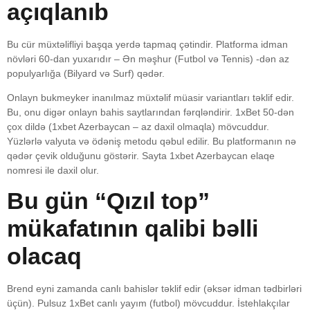
açıqlanıb
Bu cür müxtəlifliyi başqa yerdə tapmaq çətindir. Platforma idman
növləri 60-dan yuxarıdır – Ən məşhur (Futbol və Tennis) -dən az
populyarlığa (Bilyard və Surf) qədər.
Onlayn bukmeyker inanılmaz müxtəlif müasir variantları təklif edir.
Bu, onu digər onlayn bahis saytlarından fərqləndirir. 1xBet 50-dən
çox dildə (1xbet Azerbaycan – az daxil olmaqla) mövcuddur.
Yüzlərlə valyuta və ödəniş metodu qəbul edilir. Bu platformanın nə
qədər çevik olduğunu göstərir. Sayta 1xbet Azerbaycan elaqe
nomresi ile daxil olur.
Bu gün “Qızıl top”
mükafatının qalibi bəlli
olacaq
Brend eyni zamanda canlı bahislər təklif edir (əksər idman tədbirləri
üçün). Pulsuz 1xBet canlı yayım (futbol) mövcuddur. İstehlakçılar