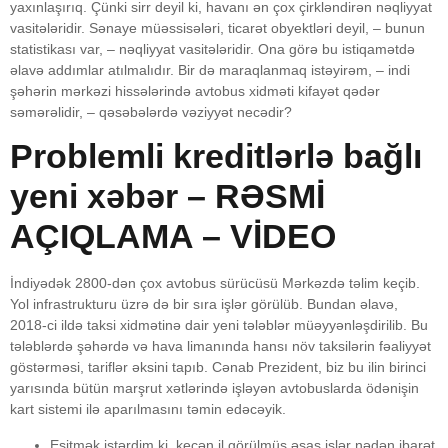
yaxınlaşırıq. Çünki sirr deyil ki, havanı ən çox çirkləndirən nəqliyyat
vasitələridir. Sənaye müəssisələri, ticarət obyektləri deyil, – bunun
statistikası var, – nəqliyyat vasitələridir. Ona görə bu istiqamətdə
əlavə addımlar atılmalıdır. Bir də maraqlanmaq istəyirəm, – indi
şəhərin mərkəzi hissələrində avtobus xidməti kifayət qədər
səmərəlidir, – qəsəbələrdə vəziyyət necədir?
Problemli kreditlərlə bağlı
yeni xəbər – RƏSMİ
AÇIQLAMA – VİDEO
İndiyədək 2800-dən çox avtobus sürücüsü Mərkəzdə təlim keçib.
Yol infrastrukturu üzrə də bir sıra işlər görülüb. Bundan əlavə,
2018-ci ildə taksi xidmətinə dair yeni tələblər müəyyənləşdirilib. Bu
tələblərdə şəhərdə və hava limanında hansı növ taksilərin fəaliyyət
göstərməsi, tariflər əksini tapıb. Cənab Prezident, biz bu ilin birinci
yarısında bütün marşrut xətlərində işləyən avtobuslarda ödənişin
kart sistemi ilə aparılmasını təmin edəcəyik.
Eşitmək istərdim ki, keçən il görülmüş əsas işlər nədən ibarət