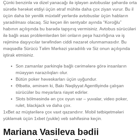
Çünki benzinlə və dizel yanacağı ilə işləyən avtobuslar şəhərdə orta
sürətlə hərəkət etdiyi üçün ətraf mühitə daha çox ziyan vurur. Bu il
üçün daha bir yenilik müxtəlif yerlərdə avtobuslar üçün habların
yaradılması olacaq. Siz keçən ilin sentyabr ayında “Koroğlu”
habının açılışında bu barədə tapşırıq vermisiniz. Avtobus sürücüləri
ilə bağlı əsas problemlərdən biri onların peşə hazırlığına və iş
rejiminə daşıyıcılar tərəfindən ciddi nəzarət olunmamasıdır. Bu
məqsədlə Sürücü Təlim Mərkəzi yaradılıb və Siz onun açılışında
iştirak etmisiniz.
Son zamanlar parkinqlə bağlı cərimələrə görə insanların
müəyyən narazılıqları olur.
Bütün poker həvəskarları üçün uyğundur.
Əlbəttə, əminəm ki, Bakı Nəqliyyat Agentliyində çalışan
sürücülər bu meyarlara riayət edirlər.
Slots bölməsində ən çox oyun var – yuvalar, video poker,
rulet, blackjack və daha çox.
1xBet az müştərilərə çox vaxt qazandırır. Mobil tətbiqetmələri
yükləmək üçün 1xbet (yukle) veb səhifəsinə keçin.
Mariana Vasileva bədii