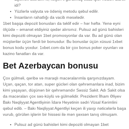
idi?
Yüzlərlə valyuta və ödəniş metodu qəbul edilir.
İnsanların rahatlığı da vacib məsələdir.
1bet başqa depozit bonusları da təklif edir – hər həftə. Yenə eyni
ölçüdə – əmanət etdiyiniz qədər alırsınız. Pulsuz ad günü bahisləri
kimi depoziti olmayan 1bet promosyonlar da var. Bu ad günü olan
müştərilər üçün fərdi bir bonusdur. Bu bonuslar üçün xüsusi 1xbet
bonus kodu yoxdur. 1xbet.com-da bir çox bonus poker oyunları və
kazino fanatları da var.
Bet Azerbaycan bonusu
Çox gülməli, qəribə və maraqlı macəralarımla qarşınızdayam.
Uçan, qaçan, tor atan, super gücləri olan qəhrəmanlara inad, bizim
kimi yaşayan, düşünən bir qəhrəmandır Səssiz Sakit. Adı Sakit olsa
da macəraları çox səs-küylü və gülməlidir. Prezident İlham Əliyev
Bakı Nəqliyyat Agentliyinin İdarə Heyətinin sədri Vüsal Kərimlini
qəbul edib. – Bakı Nəqliyyat Agentliyi keçən ili yaxşı nəticələrlə başa
vurub, görülən işlərin bir hissəsi ilə mən şəxsən tanış olmuşam.
Pulsuz ad günü bahisləri kimi depoziti olmayan 1bet