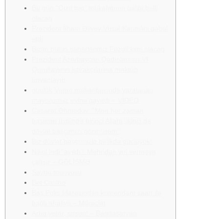
Bu gün “Qızıl top” mükafatının qalibi bəlli
olacaq
Prezident İlham Əliyev Vüsal Kərimlini qəbul
etdi
Bizim bütün şəhərlərimiz Füzuli kimi olacaq
Prezident Azərbaycan Qadınlarının VI
Qurultayının iştirakçılarına məktub
ünvanlayıb
günlük Vətən müharibəsində yaralanan
mayorumuz evinə qayıtdı – VİDEO
Cəsarət Əhmədov: “Mən hər zaman
başımın üstündə birinci Allahı, ikinci də
dövlət başçımızı görmüşəm”
Biz dövlət başçımızla birlikdə güclüyük!
Nikol indi “ayıldı”: Mehridən yol verməyə
çalışır – GƏLİŞMƏ
Saytın menyusu
Bet Casino
Baş Polis İdarəsindən komendant saatı ilə
bağlı əhaliyə – Müraciət
Artıq yetər, susun! – Baqdasaryan