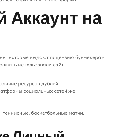
 Аккаунт на
ганы, которые выдают лицензию букмекерам
должить использовали сайт.
наличие ресурсов дублей.
латформы социальных сетей же
 теннисные, баскетбольные матчи.
же Личный