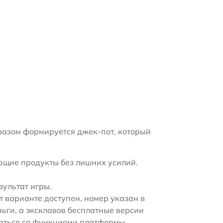
бразом формируется джек-пот, который
ющие продукты без лишних усилий.
зультат игры.
т варианте доступен, номер указан в
ньги, а эксклавов бесплатные версии
ваться со функциями платформы.