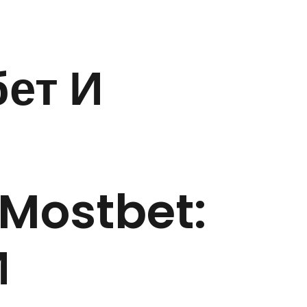
ет И
Mostbet:
И