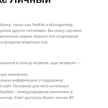
тку, таких как NetEnt и Microgaming.
против других поголовие. Вы смогу сделано
 величина маржи зависит ото спортивной
ы разделы азартных игр.
ешится в пользу игроков, еще четверти —
ьную компанию.
ходимую информацию а поддержку.
 сайт. Основное для чего используя
 Mostbet – международная компания, в
контор. Сайт доступен более чем же 90
ет скачать
.