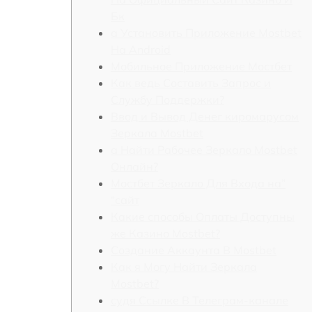
Бк
а Установить Приложение Mostbet
На Android
Мобильное Приложение Мостбет
Как ведь Составить Запрос и
Службу Поддержки?
Ввод и Вывод Денег киромарусом
Зеркала Mostbet
а Найти Рабочее Зеркало Mostbet
Онлайн?
Мостбет Зеркало Для Входа на”
“сайт
Какие способы Оплаты Доступны
же Казино Mostbet?
Создание Аккаунта В Mostbet
Как я Могу Найти Зеркала
Mostbet?
судя Ссылке В Телеграм-канале