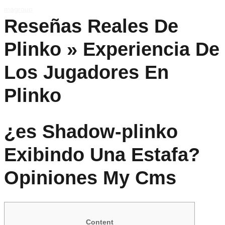
Skip
magroup
to
Reseñas Reales De
content
Plinko » Experiencia De
Los Jugadores En
Plinko
¿es Shadow-plinko
Exibindo Una Estafa?
Opiniones My Cms
Content