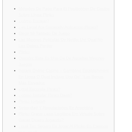
Métodos De Pago Para El Positionner De Casino
Sobre Línea Plinko
¿cómo Encajar?
¿es Legal Are Generally Aplicación Plinko?
Elegir Mi Tablado De Juego
Las Mejores Películas De Netflix Um Qual No
Les Debes Perder
Plinko
Opinión: Este Es Uno De De Aquellas Mejores
Juegos
Instant Online Casino – Gambling Establishment
En Línea O Qual Incluye Uno De” “Los Bonos
Más Elevados
¿qué Esconde Plinko?
¿cómo Instalar Plinko Dash?
Plinko (orbital)
Seguridad Y Regulaciones En Argentina
Plinko Grasp ¿app Legítima Em Virtude Sobre
Ganar Dinero Jugando?
¿qué Tan Seguro Es Jugar Al Plinko En Casinos