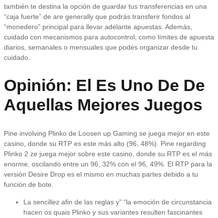
también te destina la opción de guardar tus transferencias en una
“caja fuerte” de are generally que podrás transferir fondos al
“monedero” principal para llevar adelante apuestas. Además,
cuidado con mecanismos para autocontrol, como límites de apuesta
diarios, semanales o mensuales que podés organizar desde tu
cuidado.
Opinión: El Es Uno De De
Aquellas Mejores Juegos
Pine involving Plinko de Loosen up Gaming se juega mejor en este
casino, donde su RTP es este más alto (96, 48%). Pine regarding
Plinko 2 ze juega mejor sobre este casino, donde su RTP es el más
enorme, oscilando entre un 96, 32% con el 96, 49%. El RTP para la
versión Desire Drop es el mismo en muchas partes debido a tu
función de bote.
La sencillez afin de las reglas y” “la emoción de circunstancia
hacen os quais Plinko y sus variantes resulten fascinantes