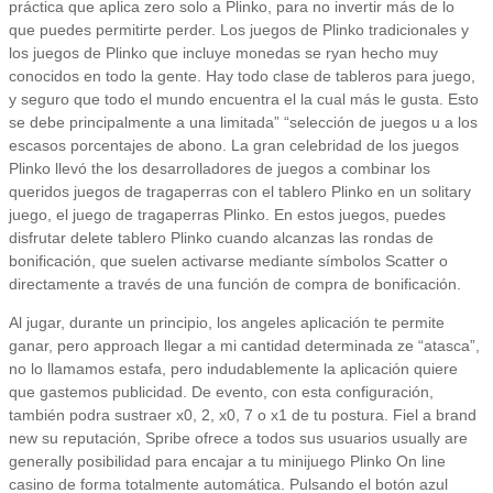
práctica que aplica zero solo a Plinko, para no invertir más de lo
que puedes permitirte perder. Los juegos de Plinko tradicionales y
los juegos de Plinko que incluye monedas se ryan hecho muy
conocidos en todo la gente. Hay todo clase de tableros para juego,
y seguro que todo el mundo encuentra el la cual más le gusta. Esto
se debe principalmente a una limitada” “selección de juegos u a los
escasos porcentajes de abono. La gran celebridad de los juegos
Plinko llevó the los desarrolladores de juegos a combinar los
queridos juegos de tragaperras con el tablero Plinko en un solitary
juego, el juego de tragaperras Plinko. En estos juegos, puedes
disfrutar delete tablero Plinko cuando alcanzas las rondas de
bonificación, que suelen activarse mediante símbolos Scatter o
directamente a través de una función de compra de bonificación.
Al jugar, durante un principio, los angeles aplicación te permite
ganar, pero approach llegar a mi cantidad determinada ze “atasca”,
no lo llamamos estafa, pero indudablemente la aplicación quiere
que gastemos publicidad. De evento, con esta configuración,
también podra sustraer x0, 2, x0, 7 o x1 de tu postura. Fiel a brand
new su reputación, Spribe ofrece a todos sus usuarios usually are
generally posibilidad para encajar a tu minijuego Plinko On line
casino de forma totalmente automática. Pulsando el botón azul