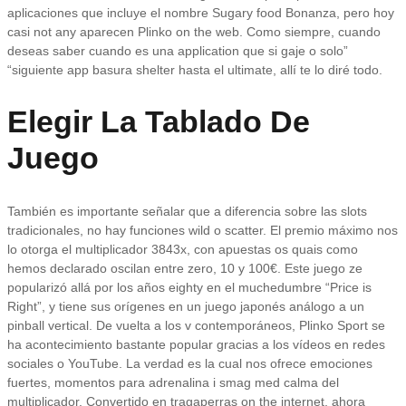
aplicaciones que incluye el nombre Sugary food Bonanza, pero hoy
casi not any aparecen Plinko on the web. Como siempre, cuando
deseas saber cuando es una application que si gaje o solo”
“siguiente app basura shelter hasta el ultimate, allí te lo diré todo.
Elegir La Tablado De
Juego
También es importante señalar que a diferencia sobre las slots
tradicionales, no hay funciones wild o scatter. El premio máximo nos
lo otorga el multiplicador 3843x, con apuestas os quais como
hemos declarado oscilan entre zero, 10 y 100€. Este juego ze
popularizó allá por los años eighty en el muchedumbre “Price is
Right”, y tiene sus orígenes en un juego japonés análogo a un
pinball vertical. De vuelta a los v contemporáneos, Plinko Sport se
ha acontecimiento bastante popular gracias a los vídeos en redes
sociales o YouTube. La verdad es la cual nos ofrece emociones
fuertes, momentos para adrenalina i smag med calma del
multiplicador. Convertido en tragaperras on the internet, ahora