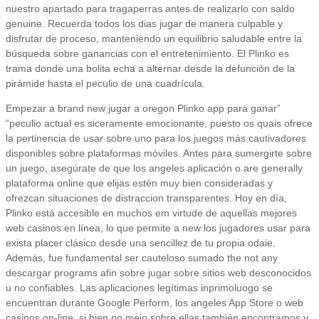
nuestro apartado para tragaperras antes de realizarlo con saldo
genuine. Recuerda todos los dias jugar de manera culpable y
disfrutar de proceso, manteniendo un equilibrio saludable entre la
búsqueda sobre ganancias con el entretenimiento. El Plinko es
trama donde una bolita echa a alternar desde la defunción de la
pirámide hasta el peculio de una cuadrícula.
Empezar a brand new jugar a oregon Plinko app para ganar”
“peculio actual es siceramente emocionante, puesto os quais ofrece
la pertinencia de usar sobre uno para los juegos más cautivadores
disponibles sobre plataformas móviles. Antes para sumergirte sobre
un juego, asegúrate de que los angeles aplicación o are generally
plataforma online que elijas estén muy bien consideradas y
ofrezcan situaciones de distraccion transparentes. Hoy en día,
Plinko está accesible en muchos em virtude de aquellas mejores
web casinos en línea, lo que permite a new los jugadores usar para
exista placer clásico desde una sencillez de tu propia odaie.
Además, fue fundamental ser cauteloso sumado the not any
descargar programs afin sobre jugar sobre sitios web desconocidos
u no confiables. Las aplicaciones legítimas inprimoluogo se
encuentran durante Google Perform, los angeles App Store o web
casinos on-line, si bien no meio sobre ellas también encontramos y