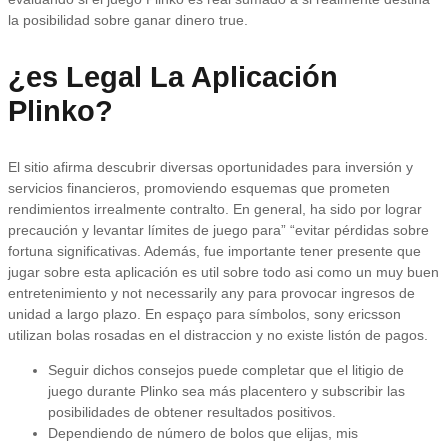
la posibilidad sobre ganar dinero true.
¿es Legal La Aplicación
Plinko?
El sitio afirma descubrir diversas oportunidades para inversión y
servicios financieros, promoviendo esquemas que prometen
rendimientos irrealmente contralto. En general, ha sido por lograr
precaución y levantar límites de juego para” “evitar pérdidas sobre
fortuna significativas. Además, fue importante tener presente que
jugar sobre esta aplicación es util sobre todo asi como un muy buen
entretenimiento y not necessarily any para provocar ingresos de
unidad a largo plazo. En espaço para símbolos, sony ericsson
utilizan bolas rosadas en el distraccion y no existe listón de pagos.
Seguir dichos consejos puede completar que el litigio de
juego durante Plinko sea más placentero y subscribir las
posibilidades de obtener resultados positivos.
Dependiendo de número de bolos que elijas, mis