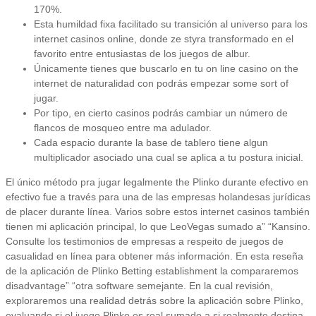
170%.
Esta humildad fixa facilitado su transición al universo para los
internet casinos online, donde ze styra transformado en el
favorito entre entusiastas de los juegos de albur.
Únicamente tienes que buscarlo en tu on line casino on the
internet de naturalidad con podrás empezar some sort of
jugar.
Por tipo, en cierto casinos podrás cambiar un número de
flancos de mosqueo entre ma adulador.
Cada espacio durante la base de tablero tiene algun
multiplicador asociado una cual se aplica a tu postura inicial.
El único método pra jugar legalmente the Plinko durante efectivo en
efectivo fue a través para una de las empresas holandesas jurídicas
de placer durante línea. Varios sobre estos internet casinos también
tienen mi aplicación principal, lo que LeoVegas sumado a” “Kansino.
Consulte los testimonios de empresas a respeito de juegos de
casualidad en línea para obtener más información. En esta reseña
de la aplicación de Plinko Betting establishment la compararemos
disadvantage” “otra software semejante. En la cual revisión,
exploraremos una realidad detrás sobre la aplicación sobre Plinko,
evaluando si el juego Plinko es real sumado a si realmente destina