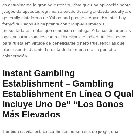
es actualmente la gran advertencia, visto que una aplicación sobre
juegos de apuestas legítima se puede descargar desde usually are
generally plataforma de Yahoo and google o Apple. En total, hay
forty-five juegos en palpitante con croupier sumado a
presentadores reales que conducen el intriga. Además de aquellas
opciones tradicionales como el blackjack, el póker um los juegos
para ruleta em virtude de beneficiarse dinero true, tendrías que
placer suerte durante la ruleta de la fortuna o en algún otro
colaboración.
Instant Gambling
Establishment – Gambling
Establishment En Línea O Qual
Incluye Uno De” “Los Bonos
Más Elevados
También es vital establecer límites personales de juego, una