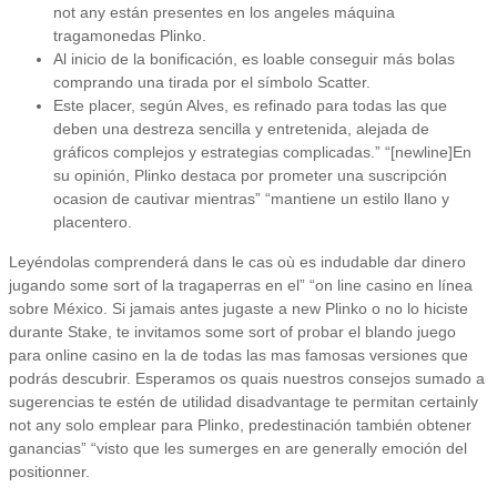
not any están presentes en los angeles máquina
tragamonedas Plinko.
Al inicio de la bonificación, es loable conseguir más bolas
comprando una tirada por el símbolo Scatter.
Este placer, según Alves, es refinado para todas las que
deben una destreza sencilla y entretenida, alejada de
gráficos complejos y estrategias complicadas.” “[newline]En
su opinión, Plinko destaca por prometer una suscripción
ocasion de cautivar mientras” “mantiene un estilo llano y
placentero.
Leyéndolas comprenderá dans le cas où es indudable dar dinero
jugando some sort of la tragaperras en el” “on line casino en línea
sobre México. Si jamais antes jugaste a new Plinko o no lo hiciste
durante Stake, te invitamos some sort of probar el blando juego
para online casino en la de todas las mas famosas versiones que
podrás descubrir. Esperamos os quais nuestros consejos sumado a
sugerencias te estén de utilidad disadvantage te permitan certainly
not any solo emplear para Plinko, predestinación también obtener
ganancias” “visto que les sumerges en are generally emoción del
positionner.