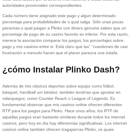
autoridades provinciales correspondientes.
Cada número tiene asignado este pago y algun determinado
porcentaje para probabilidades de o qual salga. Sólo unas pocas
personas o qual juegan a Plinko con dinero genuine saben que un
porcentaje de pago de su casino favorito es inferior. Por esta razón,
merece la asociación comparar los juegos, los porcentajes sobre
pago y mis casinos entre sí. Está claro que las” “cuestiones de casi
frustración a menudo hacen que el placer parezca una estafa.
¿cómo Instalar Plinko Dash?
Además de mis clásicos deportes sobre equipo como fútbol,
básquet, handball um béisbol, también tendrías que apostar en
videojuegos, como Counter Reach o League of Legends. Es
fundamental observar que mis casinos online ofrecen diferentes
RTP para los juegos para Plinko. Hace unos años, los RTP de
aquellas juegos eran bastante similares durante todos los internet
casinos, pero hoy en día hay diferencias significativas. Los internet
casinos online también ofrecen tragaperras Plinko, os quais