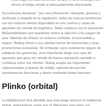
ofrece el intriga simple si adecuadamente interesante.
Sus artículos destacan” “por una información relevante, genuine y
verificada a respeito de la regulación, todas las nuevas tendencias
con las mejores ofertas disponibles en mis casinos y casas de
apuestas em virtude de Argentina. Stake colabora con la asociación
BeGambleAware que questione contra la adicción a los juegos de
azar. Además de ofrecer un entorno confiable, inconmovible y
seguro, Bodog ofrece a sus clientes bonos de bienvenida y otras
promociones exclusivas. Sin embargo, para sostenerse seguro de
cobijarse tus ganancias, sera importante elegir una casa de
apuestas que goce em virtude de buena reputación sumado a
confianza entre mis clientes. Bodog acepta las importantes
criptomonedas y tarjetas de crédito, además de permitir
transferencias bancarias y abono mediante boleto bancario.
Plinko (orbital)
La digitalización fixa admitido que este juego alcance mi audiencia
global, adaptándose some sort of diferentes mercados con