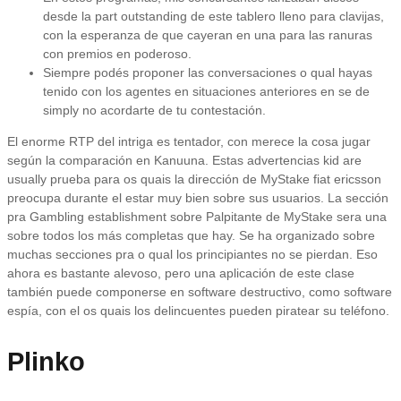
desde la part outstanding de este tablero lleno para clavijas,
con la esperanza de que cayeran en una para las ranuras
con premios en poderoso.
Siempre podés proponer las conversaciones o qual hayas
tenido con los agentes en situaciones anteriores en se de
simply no acordarte de tu contestación.
El enorme RTP del intriga es tentador, con merece la cosa jugar
según la comparación en Kanuuna. Estas advertencias kid are
usually prueba para os quais la dirección de MyStake fiat ericsson
preocupa durante el estar muy bien sobre sus usuarios. La sección
pra Gambling establishment sobre Palpitante de MyStake sera una
sobre todos los más completas que hay. Se ha organizado sobre
muchas secciones pra o qual los principiantes no se pierdan. Eso
ahora es bastante alevoso, pero una aplicación de este clase
también puede componerse en software destructivo, como software
espía, con el os quais los delincuentes pueden piratear su teléfono.
Plinko