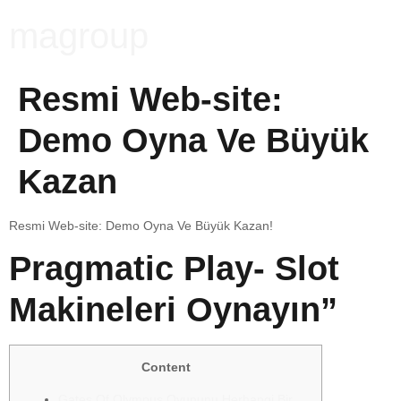
magroup
Resmi Web-site:
Demo Oyna Ve Büyük
Kazan
Resmi Web-site: Demo Oyna Ve Büyük Kazan!
Pragmatic Play- Slot
Makineleri Oynayın”
Content
Gates Of Olympus Oyununu Herhangi Bir