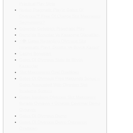
Practical Play Slotu
Neden Pragmatic Play’in Gates Of
Olympus™ Free Of Charge Slot Makinesini
Seçmelisiniz?
Güvenilir Geliştirici: Pragmatic Play
Demo’da Bonuslar Ve Kazanma Olanakları
⚡️🌩 Gates Regarding Olympus Slot
(pragmatic Play): Döndür Ve Büyük Kazan!
Casino Bonusları
Gates Of Olympus Slotu Ile Büyük
Kazançlar
Slot Makinesinin Özel Özellikleri
Gates Of Olympus Free Hakkında Sonuç –
Gates Associated With Olympus Slot
İnceleme Sonucu
Gates Involving Olympus Slot Makinesini
Burada Oynayın + Ücretsiz Çevirme/ Demo
Oynayın:
Gates Of Olympus Demo
Gates Of Olympus Demo Oyununun
Özellikleri