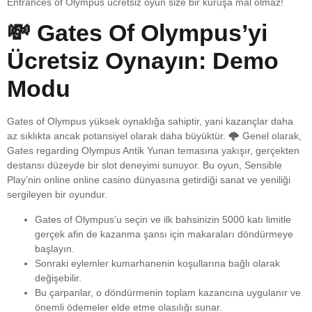
Entrances of Olympus ücretsiz oyun size bir kuruşa mal olmaz!
💸 Gates Of Olympus’yi
Ücretsiz Oynayın: Demo
Modu
Gates of Olympus yüksek oynaklığa sahiptir, yani kazançlar daha
az sıklıkta ancak potansiyel olarak daha büyüktür. 🌩 Genel olarak,
Gates regarding Olympus Antik Yunan temasına yakışır, gerçekten
destansı düzeyde bir slot deneyimi sunuyor. Bu oyun, Sensible
Play’nin online online casino dünyasına getirdiği sanat ve yeniliği
sergileyen bir oyundur.
Gates of Olympus’u seçin ve ilk bahsinizin 5000 katı limitle
gerçek afin de kazanma şansı için makaraları döndürmeye
başlayın.
Sonraki eylemler kumarhanenin koşullarına bağlı olarak
değişebilir.
Bu çarpanlar, o döndürmenin toplam kazancına uygulanır ve
önemli ödemeler elde etme olasılığı sunar.