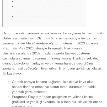
“Entrances Of Olympus Demo Türkçe
Oyunun Çarpan Sembollerine Kısa Bir
Genel Bakış
Zeus Oyununun Demo Sürümünü Nasıl
Başlatabilirim?
Oyunu parayla oynamaktan sıkılırsanız, bu sayfanın üst kısmındaki
Gates associated with Olympus ücretsiz demosuyla her zaman
zararsız bir şekilde eğlenebileceğinizi unutmayın. 2023 itibariyle,
Pragmatic Play 2023 itibariyle Pragmatic Play, oyunlarını
uluslararası alanda 20’den fazla pazarda faaliyet gösteren
casinolara sokmayı başarmıştır. Yavaş ama istikrarlı bir şekilde,
oyuncu psikolojisini anlayan ve bir kumarhanede geçirdiğiniz
zamana nasıl değeceğini bilen güvenilir bir oyun geliştiricisi olarak
ün kazanıyor.
Gerçek parayla kazanç sağlamak için siteye kayıt olup
hesabı finanse etmek ve slotun temel sürümünde bahis
yapmak gerekmektedir.
Pragmatic Play tarafından geliştirilen ve yüksek kaliteli
grafikleri ile yenilikçi oynanışı ile bilinen sürükleyici bir online
slot oyunudur.