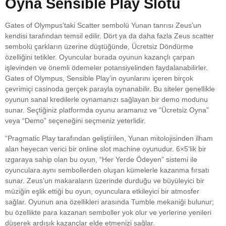
Oyna Sensible Play Slotu
Gates of Olympus’taki Scatter sembolü Yunan tanrısı Zeus’un
kendisi tarafından temsil edilir. Dört ya da daha fazla Zeus scatter
sembolü çarkların üzerine düştüğünde, Ücretsiz Döndürme
özelliğini tetikler. Oyuncular burada oyunun kazançlı çarpan
işlevinden ve önemli ödemeler potansiyelinden faydalanabilirler.
Gates of Olympus, Sensible Play’in oyunlarını içeren birçok
çevrimiçi casinoda gerçek parayla oynanabilir. Bu siteler genellikle
oyunun sanal kredilerle oynamanızı sağlayan bir demo modunu
sunar. Seçtiğiniz platformda oyunu aramanız ve “Ücretsiz Oyna”
veya “Demo” seçeneğini seçmeniz yeterlidir.
“Pragmatic Play tarafından geliştirilen, Yunan mitolojisinden ilham
alan heyecan verici bir online slot machine oyunudur. 6×5’lik bir
ızgaraya sahip olan bu oyun, “Her Yerde Ödeyen” sistemi ile
oyunculara aynı sembollerden oluşan kümelerle kazanma fırsatı
sunar. Zeus’un makaraların üzerinde durduğu ve büyüleyici bir
müziğin eşlik ettiği bu oyun, oyunculara etkileyici bir atmosfer
sağlar. Oyunun ana özellikleri arasında Tumble mekaniği bulunur;
bu özellikte para kazanan semboller yok olur ve yerlerine yenileri
düşerek ardışık kazançlar elde etmenizi sağlar.