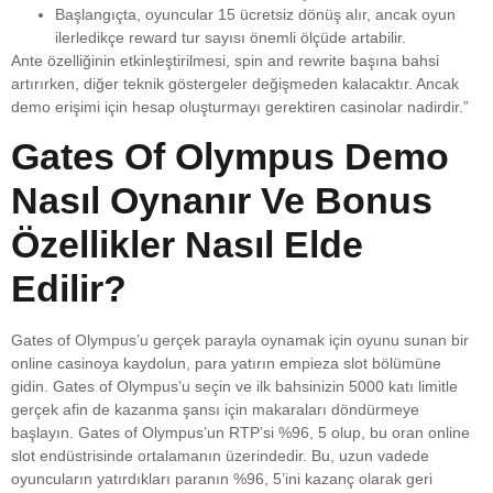
Başlangıçta, oyuncular 15 ücretsiz dönüş alır, ancak oyun
ilerledikçe reward tur sayısı önemli ölçüde artabilir.
Ante özelliğinin etkinleştirilmesi, spin and rewrite başına bahsi
artırırken, diğer teknik göstergeler değişmeden kalacaktır. Ancak
demo erişimi için hesap oluşturmayı gerektiren casinolar nadirdir.”
Gates Of Olympus Demo
Nasıl Oynanır Ve Bonus
Özellikler Nasıl Elde
Edilir?
Gates of Olympus’u gerçek parayla oynamak için oyunu sunan bir
online casinoya kaydolun, para yatırın empieza slot bölümüne
gidin. Gates of Olympus’u seçin ve ilk bahsinizin 5000 katı limitle
gerçek afin de kazanma şansı için makaraları döndürmeye
başlayın. Gates of Olympus’un RTP’si %96, 5 olup, bu oran online
slot endüstrisinde ortalamanın üzerindedir. Bu, uzun vadede
oyuncuların yatırdıkları paranın %96, 5’ini kazanç olarak geri