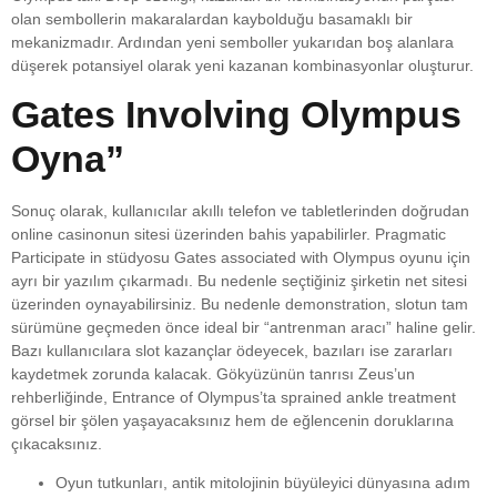
olan sembollerin makaralardan kaybolduğu basamaklı bir
mekanizmadır. Ardından yeni semboller yukarıdan boş alanlara
düşerek potansiyel olarak yeni kazanan kombinasyonlar oluşturur.
Gates Involving Olympus
Oyna”
Sonuç olarak, kullanıcılar akıllı telefon ve tabletlerinden doğrudan
online casinonun sitesi üzerinden bahis yapabilirler. Pragmatic
Participate in stüdyosu Gates associated with Olympus oyunu için
ayrı bir yazılım çıkarmadı. Bu nedenle seçtiğiniz şirketin net sitesi
üzerinden oynayabilirsiniz. Bu nedenle demonstration, slotun tam
sürümüne geçmeden önce ideal bir “antrenman aracı” haline gelir.
Bazı kullanıcılara slot kazançlar ödeyecek, bazıları ise zararları
kaydetmek zorunda kalacak. Gökyüzünün tanrısı Zeus’un
rehberliğinde, Entrance of Olympus’ta sprained ankle treatment
görsel bir şölen yaşayacaksınız hem de eğlencenin doruklarına
çıkacaksınız.
Oyun tutkunları, antik mitolojinin büyüleyici dünyasına adım