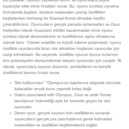
kazançlar elde etme fırsatları sunar. Bu, oyunu ücretsiz oynama
formatında başlatır, böylece makaraları çevirip özellikleri
keşfederken herhangi bir finansal threat olmadan keyfini
çıkarabilirsiniz. Oyuncuların gerçek parayla oynamadan ve Zeus
hediyeleri olarak muazzam ödüller kazanmadan önce oyunu
ücretsiz olarak denemelerine ve özelliklerine aşina olmalarına
olanak tanır. Yüksek volatilite ve büyük ödeme potansiyeli, oyunu
özellikle oyunlarında biraz risk almaktan hoşlanan oyuncular için
cazip kılmaktadır. Bu seçenek, özellikle oyunun bonus turlarının
tüm potansiyelini deneyimlemek isteyen oyuncular için caziptir. İlk
olarak, oyunculara oyunun düzenini, sembollerini ve benefit
özelliklerini tanıma fırsatı sunar.
Slot kullanıcıları” “Olympus’un kapılarına ulaşmak zorunda
kalacaklar ancak bunu yapmak kolay değil.
Gates associated with Olympus, Zeus ve antik Yunan
tanrılarının hükmettiği epik bir evrende geçen bir slot
oyunudur.
Demo oyun, gerçek oyunun tüm özelliklerini sunarak
oyuncuların gerçek pra yatırmalarına gerek kalmadan
mekanikleri ve özellikleri keşfetmelerini sağlar.