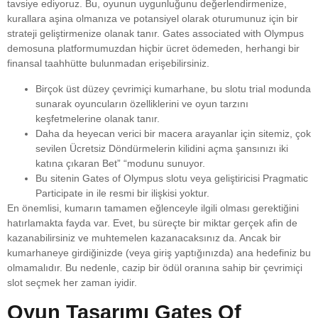
tavsiye ediyoruz. Bu, oyunun uygunluğunu değerlendirmenize,
kurallara aşina olmanıza ve potansiyel olarak oturumunuz için bir
strateji geliştirmenize olanak tanır. Gates associated with Olympus
demosuna platformumuzdan hiçbir ücret ödemeden, herhangi bir
finansal taahhütte bulunmadan erişebilirsiniz.
Birçok üst düzey çevrimiçi kumarhane, bu slotu trial modunda
sunarak oyuncuların özelliklerini ve oyun tarzını
keşfetmelerine olanak tanır.
Daha da heyecan verici bir macera arayanlar için sitemiz, çok
sevilen Ücretsiz Döndürmelerin kilidini açma şansınızı iki
katına çıkaran Bet” “modunu sunuyor.
Bu sitenin Gates of Olympus slotu veya geliştiricisi Pragmatic
Participate in ile resmi bir ilişkisi yoktur.
En önemlisi, kumarın tamamen eğlenceyle ilgili olması gerektiğini
hatırlamakta fayda var. Evet, bu süreçte bir miktar gerçek afin de
kazanabilirsiniz ve muhtemelen kazanacaksınız da. Ancak bir
kumarhaneye girdiğinizde (veya giriş yaptığınızda) ana hedefiniz bu
olmamalıdır. Bu nedenle, cazip bir ödül oranına sahip bir çevrimiçi
slot seçmek her zaman iyidir.
Oyun Tasarımı Gates Of