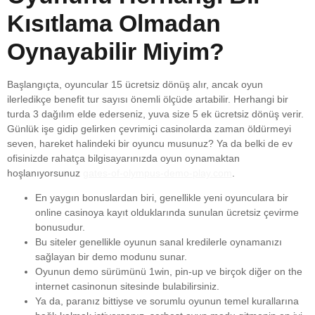
Kısıtlama Olmadan
Oynayabilir Miyim?
Başlangıçta, oyuncular 15 ücretsiz dönüş alır, ancak oyun
ilerledikçe benefit tur sayısı önemli ölçüde artabilir. Herhangi bir
turda 3 dağılım elde ederseniz, yuva size 5 ek ücretsiz dönüş verir.
Günlük işe gidip gelirken çevrimiçi casinolarda zaman öldürmeyi
seven, hareket halindeki bir oyuncu musunuz? Ya da belki de ev
ofisinizde rahatça bilgisayarınızda oyun oynamaktan
hoşlanıyorsunuz
gates-of-olympus-demo-play.com
.
En yaygın bonuslardan biri, genellikle yeni oyunculara bir
online casinoya kayıt olduklarında sunulan ücretsiz çevirme
bonusudur.
Bu siteler genellikle oyunun sanal kredilerle oynamanızı
sağlayan bir demo modunu sunar.
Oyunun demo sürümünü 1win, pin-up ve birçok diğer on the
internet casinonun sitesinde bulabilirsiniz.
Ya da, paranız bittiyse ve sorumlu oyunun temel kurallarına