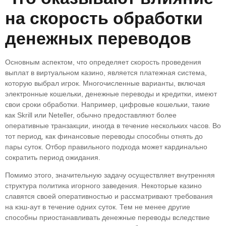
на скорость обработки
денежных переводов
Основным аспектом, что определяет скорость проведения
выплат в виртуальном казино, является платежная система,
которую выбрал игрок. Многочисленные варианты, включая
электронные кошельки, денежные переводы и кредитки, имеют
свои сроки обработки. Например, цифровые кошельки, такие
как Skrill или Neteller, обычно предоставляют более
оперативные транзакции, иногда в течение нескольких часов. Во
тот период, как финансовые переводы способны отнять до
пары суток. Отбор правильного подхода может кардинально
сократить период ожидания.
Помимо этого, значительную задачу осуществляет внутренняя
структура политика игорного заведения. Некоторые казино
славятся своей оперативностью и рассматривают требования
на кэш-аут в течение одних суток. Тем не менее другие
способны приостанавливать денежные переводы вследствие