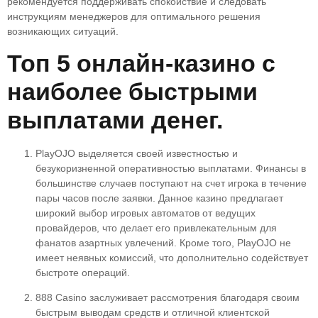
рекомендуется поддерживать спокойствие и следовать
инструкциям менеджеров для оптимального решения
возникающих ситуаций.
Топ 5 онлайн-казино с
наиболее быстрыми
выплатами денег.
PlayOJO выделяется своей известностью и
безукоризненной оперативностью выплатами. Финансы в
большинстве случаев поступают на счет игрока в течение
пары часов после заявки. Данное казино предлагает
широкий выбор игровых автоматов от ведущих
провайдеров, что делает его привлекательным для
фанатов азартных увлечений. Кроме того, PlayOJO не
имеет неявных комиссий, что дополнительно содействует
быстроте операций.
888 Casino заслуживает рассмотрения благодаря своим
быстрым выводам средств и отличной клиентской