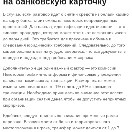
на банковскую карточку
В случае, если разговор идет о снятии средств из онлайн казино
на карту банка, стоит ожидать некоторых непредвиденных
препятствий. Для начала, идентификация идентичности — это
типовая процедура, которая может отнять от нескольких часов
до пары дней. Это требуется для пресечения обмана и
следования юридических требований. Следовательно, до того
как запрашивать выплату, удостоверьтесь, что все документы в
порядке и подходят под требованиям сервиса.
Дополнительно ещё один важный фактор — это комиссии.
Некоторые гэмблинг-платформы и финансовые учреждения
начисляют комиссию за транзакции. Размер платы может
изменяться начинаться от 1% вплоть до 5% из размера
транзакции. Необходимо принимать во внимание этот аспект
при организации снятия денег, чтобы не допустить неприятных
сюрпризов.
Вдобавок, следует принять во внимание временные рамки
перевода. В зависимости от банка и территориального
местоположения игрока, трансфер может длиться от 1 до 7