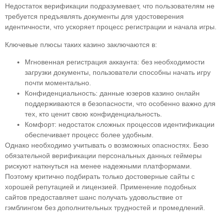
Недостаток верификации подразумевает, что пользователям не
требуется предъявлять документы для удостоверения
идентичности, что ускоряет процесс регистрации и начала игры.
Ключевые плюсы таких казино заключаются в:
Мгновенная регистрация аккаунта: без необходимости
загрузки документы, пользователи способны начать игру
почти моментально.
Конфиденциальность: данные юзеров казино онлайн
поддерживаются в безопасности, что особенно важно для
тех, кто ценит свою конфиденциальность.
Комфорт: недостаток сложных процессов идентификации
обеспечивает процесс более удобным.
Однако необходимо учитывать о возможных опасностях. Безо
обязательной верификации персональных данных геймеры
рискуют наткнуться на менее надежными платформами.
Поэтому критично подбирать только достоверные сайты с
хорошей репутацией и лицензией. Применение подобных
сайтов предоставляет шанс получать удовольствие от
гэмблингом без дополнительных трудностей и промедлений.