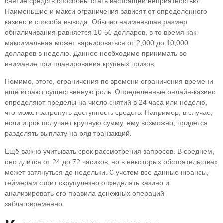
снятие средств способны стать настоящей неприятностью.
Наименьшие и макси ограничения зависят от определенного
казино и способа вывода. Обычно наименьшая размер
обналичивания равняется 10-50 долларов, в то время как
максимальная может варьироваться от 2,000 до 10,000
долларов в неделю. Данное необходимо принимать во
внимание при планирования крупных призов.
Помимо, этого, ограничения по времени ограничения времени
ещё играют существенную роль. Определенные онлайн-казино
определяют пределы на число снятий в 24 часа или неделю,
что может затронуть доступность средств. Например, в случае,
если игрок получает крупную сумму, ему возможно, придется
разделять выплату на ряд транзакций.
Ещё важно учитывать срок рассмотрения запросов. В среднем,
оно длится от 24 до 72 часиков, но в некоторых обстоятельствах
может затянуться до недельки. С учетом все данные нюансы,
геймерам стоит скрупулезно определять казино и
анализировать его правила денежных операций
заблаговременно.