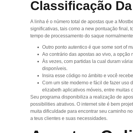
Classificação Da
A linha é o número total de apostas que a Mostbe
significativas, tais como a new pontuação final
tempo de processamento do saque normalmente lev
Outro ponto autentico é que some sort of 
Ao contrário das apostas ao vivo, a opção m
Às vezes, com partidas la cual duram vária
disponíveis.
Insira esse código no ámbito e você recebe
Com um site moderno e fácil de fazer uso d
elizabeth aplicativos móveis, entre muitas 
Seu programa disponibiliza a realização de apo
possibilities atrativos. O internet site é bem pr
muita dificuldade para encontrar seu caminho no 
a teus clientes e suas necessidades.