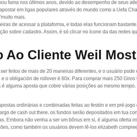
hou fama nos últimos anos, devido ao desempenho de seus atle
 apostar em ligas populares através do mundo como a Uefa Ch
“muito mais.
iras de acessar a plataforma, e todas elas funcionam bastante
ção sobre cadastro. Assim, é só clicar no ícone da das redes q
 Ao Cliente Weil Most
ser feitos de mais de 20 maneiras diferentes, e o usuário pode
 o obligación de rollover é 60x. Para comprar mais 250 Giros G
 alguma aposta que cobre várias posições ao mesmo tempo. S
apostas ordinárias e combinadas feitas ao festón e em pré-jo
rgo de cash out there, os fundos serão depositados em tua con
as. Embora não venha a ser um bônus em si, é alguma oferta i
ções, como também os usuários devem lê-los elizabeth compreen