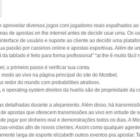
e aproveitar diversos jogos com jogadores reais espalhados a
rmas de apostas on the internet antes de decidir usar uma. Os 
interface de usuário e suporte ao cliente ao decidir uma plata
 tua paixão por cassinos online e apostas esportivas. Além de 
a tablado é feito para forma profissional” “at the é muito fácil
t, u primeiro passo é verificar sua conta.
modo ao vivo na página principal do site do Mostbet.
 redor do mundo com probabilities atrativos.
, e operating-system direitos da huella são de propriedade da c
as detalhadas durante a alejamiento. Além disso, há transmissõ
 de apostas que oferecem transmissões ao vivo em virtude de s
n de jogar por dinheiro real e demonstrações todos os dias. A Mo
oas-vindas afin de novos clientes. Assim como qualquer agen
ente larga de esporte elizabeth outros eventos pra apostar. T