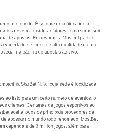
o redor do mundo. É sempre uma ótima idéia
usuários devem considerar fatores como some sort
forma de apostas. Em resumo, a Mostbet parece
uma variedade de jogos de alta qualidade e uma
 navegar na página de apostas ao vivo.
ompanhia StarBet N. V., cuja sede é localizada
es ao listo para um certo número de eventos, o
eus clientes. Centenas de jogos esportivos ao
stbet aceita todos os principais provedores de
te de apostas no mundo todo renomado, MostBet
em cependant de 3 million jogos, além para