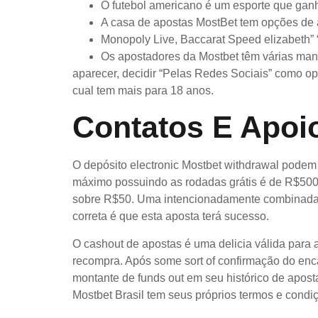
O futebol americano é um esporte que gan
A casa de apostas MostBet tem opções de
Monopoly Live, Baccarat Speed elizabeth” 
Os apostadores da Mostbet têm várias mane
aparecer, decidir “Pelas Redes Sociais” como op
cual tem mais para 18 anos.
Contatos E Apoio
O depósito electronic Mostbet withdrawal podem 
máximo possuindo as rodadas grátis é de R$500 e
sobre R$50. Uma intencionadamente combinada é
correta é que esta aposta terá sucesso.
O cashout de apostas é uma delicia válida para 
recompra. Após some sort of confirmação do enca
montante de funds out em seu histórico de apost
Mostbet Brasil tem seus próprios termos e condi