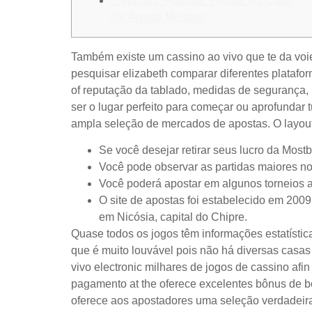
E-sports E Apostas Virtuais Na Casa
De Aposta Mostbet
Também existe um cassino ao vivo que te da voi
pesquisar elizabeth comparar diferentes platafo
of reputação da tablado, medidas de segurança, 
ser o lugar perfeito para começar ou aprofundar
ampla seleção de mercados de apostas. O layout d
Se você desejar retirar seus lucro da Mostbe
Você pode observar as partidas maiores no 
Você poderá apostar em algunos torneios ao
O site de apostas foi estabelecido em 2009
em Nicósia, capital do Chipre.
Quase todos os jogos têm informações estatístic
que é muito louvável pois não há diversas casas
vivo electronic milhares de jogos de cassino afi
pagamento at the oferece excelentes bônus de b
oferece aos apostadores uma seleção verdadeiram