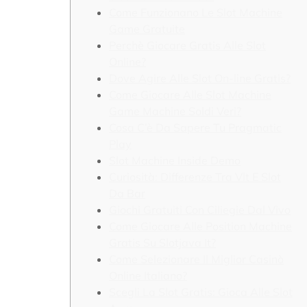
Come Funzionano Le Slot Machine
Game Gratuite
Perchè Giocare Gratis Alle Slot
Online?
Dove Agire Alle Slot On-line Gratis?
Come Giocare Alle Slot Machine
Game Machine Soldi Veri?
Cosa C’è Da Sapere Tu Pragmatic
Play
Slot Machine Inside Demo
Curiosità: Differenze Tra Vlt E Slot
Da Bar
Giochi Gratuiti Con Ciliegie Dal Vivo
Come Giocare Alle Position Machine
Gratis Su Slotjava It?
Come Selezionare Il Miglior Casinò
Online Italiano?
Scegli La Slot Gratis: Gioca Alle Slot