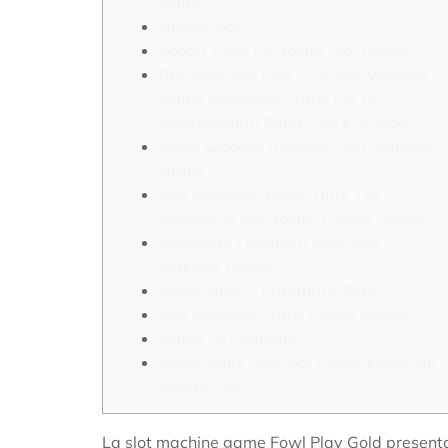
Aams
Nuove Slot
Scopri Tutte Le Nostre Slot Gratis!
Branded Slot Free – Le Slot Machine
Game Machines Gratis Per Gli
Appassionati Pada Film E Musica
Come Giocare Allesamt Slot Machine
Gratis
Slot Machine Nuove Tutte The
Settimane Sul Nostro Casinò Online
Domande Frequenti Sulle Slot
Machine Gratis
Sugar Rush – Pragmatic Play
Slot Machine Gratis Online Mobile
Gates Of Olympus
Come Agire Alle Slot Cuma-cuma Sul
Nostro Sito
La slot machine game Fowl Play Gold presenta un