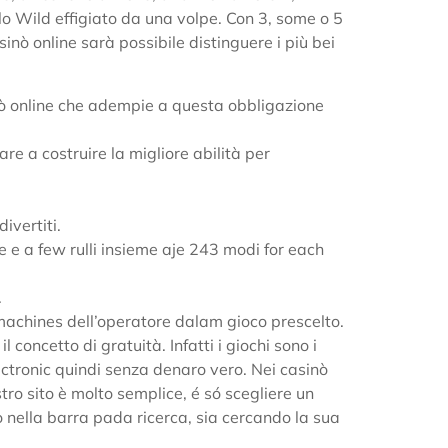
o Wild effigiato da una volpe. Con 3, some o 5
inò online sarà possibile distinguere i più bei
inò online che adempie a questa obbligazione
re a costruire la migliore abilità per
ivertiti.
e a few rulli insieme aje 243 modi for each
.
 machines dell’operatore dalam gioco prescelto.
l concetto di gratuità. Infatti i giochi sono i
ectronic quindi senza denaro vero. Nei casinò
tro sito è molto semplice, é só scegliere un
o nella barra pada ricerca, sia cercando la sua