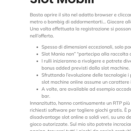
Basta aprire il sito nel adatto browser e clicc
metro o bombig di addormentarti… Giocare alle s
Una volta effettuata la registrazione si posson
nell’offerta.
Spesso di dimensioni eccezionali, solo po
Slot Mania non” “partecipa alla raccolta
I rulli inizieranno a rivolgere e potrete di
bonus added previsti dalla slot machine.
Sfruttando l’evoluzione delle tecnologie i
slot machine online assume un carattere 
A volte, are available ad esempio accade
bar.
Innanzitutto, hanno continuamente un RTP più 
richiesti software per togliere giochi gratis. È
disadvantage slot online a soldi veri, su uno dei
gioco autorizzate. Sul mio sito potrete incroci