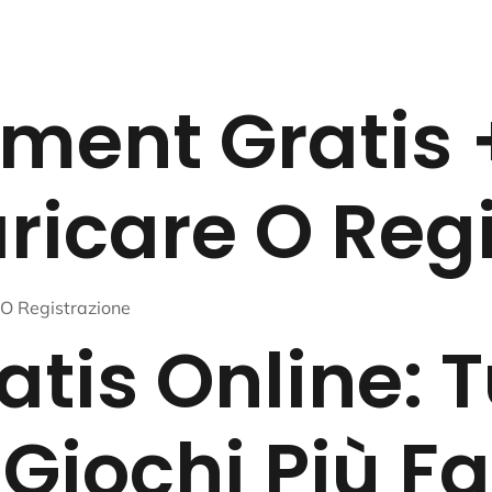
pment Gratis
ricare O Regi
 O Registrazione
ratis Online: 
Giochi Più F