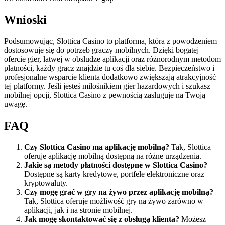
Wnioski
Podsumowując, Slottica Casino to platforma, która z powodzeniem
dostosowuje się do potrzeb graczy mobilnych. Dzięki bogatej
ofercie gier, łatwej w obsłudze aplikacji oraz różnorodnym metodom
płatności, każdy gracz znajdzie tu coś dla siebie. Bezpieczeństwo i
profesjonalne wsparcie klienta dodatkowo zwiększają atrakcyjność
tej platformy. Jeśli jesteś miłośnikiem gier hazardowych i szukasz
mobilnej opcji, Slottica Casino z pewnością zasługuje na Twoją
uwagę.
FAQ
Czy Slottica Casino ma aplikację mobilną?
Tak, Slottica
oferuje aplikację mobilną dostępną na różne urządzenia.
Jakie są metody płatności dostępne w Slottica Casino?
Dostępne są karty kredytowe, portfele elektroniczne oraz
kryptowaluty.
Czy mogę grać w gry na żywo przez aplikację mobilną?
Tak, Slottica oferuje możliwość gry na żywo zarówno w
aplikacji, jak i na stronie mobilnej.
Jak mogę skontaktować się z obsługą klienta?
Możesz