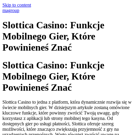
Skip to content
magroup
Slottica Casino: Funkcje
Mobilnego Gier, Które
Powinieneś Znać
Slottica Casino: Funkcje
Mobilnego Gier, Które
Powinieneś Znać
Slottica Casino to jedna z platform, która dynamicznie rozwija się w
świecie mobilnych gier. W dzisiejszym artykule zostaną omówione
kluczowe funkcje, które powinny zwrócić Twoją uwagę, gdy
korzystasz z aplikacji lub strony mobilnej tego kasyna. Od
dostępnych gier po usługi płatności, Slottica oferuje szereg
możliwości, które znacząco zwiększają przyjemność z gry na
urządzeniach przenośnych. Warto również zwrócić uwagę na