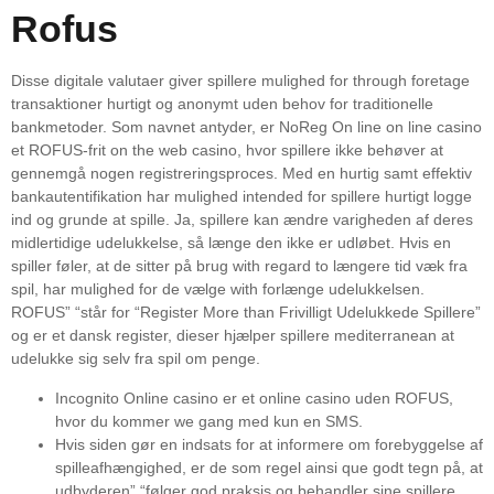
Rofus
Disse digitale valutaer giver spillere mulighed for through foretage
transaktioner hurtigt og anonymt uden behov for traditionelle
bankmetoder. Som navnet antyder, er NoReg On line on line casino
et ROFUS-frit on the web casino, hvor spillere ikke behøver at
gennemgå nogen registreringsproces. Med en hurtig samt effektiv
bankautentifikation har mulighed intended for spillere hurtigt logge
ind og grunde at spille. Ja, spillere kan ændre varigheden af deres
midlertidige udelukkelse, så længe den ikke er udløbet. Hvis en
spiller føler, at de sitter på brug with regard to længere tid væk fra
spil, har mulighed for de vælge with forlænge udelukkelsen.
ROFUS” “står for “Register More than Frivilligt Udelukkede Spillere”
og er et dansk register, dieser hjælper spillere mediterranean at
udelukke sig selv fra spil om penge.
Incognito Online casino er et online casino uden ROFUS,
hvor du kommer we gang med kun en SMS.
Hvis siden gør en indsats for at informere om forebyggelse af
spilleafhængighed, er de som regel ainsi que godt tegn på, at
udbyderen” “følger god praksis og behandler sine spillere