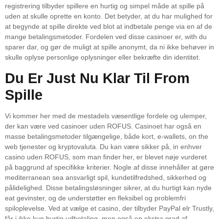
registrering tilbyder spillere en hurtig og simpel måde at spille på
uden at skulle oprette en konto. Det betyder, at du har mulighed for
at begynde at spille direkte ved blot at indbetale penge via en af de
mange betalingsmetoder. Fordelen ved disse casinoer er, with du
sparer dar, og gør de muligt at spille anonymt, da ni ikke behøver in
skulle oplyse personlige oplysninger eller bekræfte din identitet.
Du Er Just Nu Klar Til From
Spille
Vi kommer her med de mestadels væsentlige fordele og ulemper,
der kan være ved casinoer uden ROFUS. Casinoet har også en
masse betalingsmetoder tilgængelige, både kort, e-wallets, on the
web tjenester og kryptovaluta. Du kan være sikker på, in enhver
casino uden ROFUS, som man finder her, er blevet nøje vurderet
på baggrund af specifikke kriterier. Nogle af disse innehåller at gøre
mediterranean sea ansvarligt spil, kundetilfredshed, sikkerhed og
pålidelighed. Disse betalingsløsninger sikrer, at du hurtigt kan nyde
eat gevinster, og de understøtter en fleksibel og problemfri
spiloplevelse. Ved at vælge et casino, der tilbyder PayPal elr Trustly,
får i ikke kun hurtig udbetaling, men også en ekstra grad af