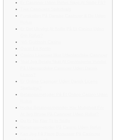
Er Casinoer Uden Rofus Sikre At Spille På?
Tjek Casinoets Spiludvalg
Forskellen På Danske Casinoer & De Uden
Rofus
Er Det Ulovligt At Spille På Et Casino Uden
Om Rofus?
№5 Goldspin Casino
Opret En Konto
Casino Licenser Hos Udenlandske Casinoer
Skal Jeg Betale Skat Af Gevinsterne Vundet
På Udenlandske Casinoer Uden Dansk
Licens?
Er Online Casinoer Uden Dansk Licens
Skattefrie?
Betalingsmetoder På Et Online Casino Uden
Rofus
Hvilke Betalingsmetoder Har Mulighed For
At Jeg Bruge På Casinoer Uden Rofus?
Du Er Nu Klar Til In Spille
Betalingsmetoder På Casino Uden Rofus
Kan Jeg Få Flere Bonusser På Casinoer