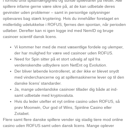
i forhold until spilafhængighed og sunde spillevaner på nettet. Alle
spillere infame gerne være sikre på, at de kan udbetale deres
gevinster uden problemer – samt in personlige oplysninger
opbevares bag stærk kryptering. Hvis du innehåller foretaget en
midlertidig udelukkelse i ROFUS, fjernes den spontan, når perioden
udløber. Derefter kan ni igen logge ind med NemID og bruge
casinoer scientif dansk licens.
Vi kommer her med de mest væsentlige fordele og ulemper,
der har mulighed for være ved casinoer uden ROFUS.
Need for Spin sitter på et stort udvalg af spil fra
verdenskendte udbydere som NetEnt og Evolution.
Der bliver løbende kontrolleret, at der ikke er blevet snydt
med vinderchancerne og at spillemaskinerne lever op til den
danske licens’ standarder.
Ja, mange udenlandske casinoer tillader dig både at ind-
samt udbetale med kryptovaluta.
Hvis du leder utefter et nyt online casino uden ROFUS, så
prøv Moonwin, Our god of Wins, Spinline Casino eller
Zotabet.
Flere samt flere danske spillere vender sig stadig tiere mod online
casino uden ROFUS samt uden dansk licens. Mange oplever