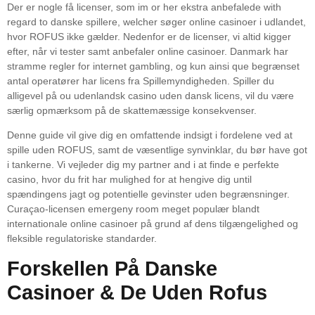
Der er nogle få licenser, som im or her ekstra anbefalede with
regard to danske spillere, welcher søger online casinoer i udlandet,
hvor ROFUS ikke gælder. Nedenfor er de licenser, vi altid kigger
efter, når vi tester samt anbefaler online casinoer. Danmark har
stramme regler for internet gambling, og kun ainsi que begrænset
antal operatører har licens fra Spillemyndigheden. Spiller du
alligevel på ou udenlandsk casino uden dansk licens, vil du være
særlig opmærksom på de skattemæssige konsekvenser.
Denne guide vil give dig en omfattende indsigt i fordelene ved at
spille uden ROFUS, samt de væsentlige synvinklar, du bør have got
i tankerne. Vi vejleder dig my partner and i at finde e perfekte
casino, hvor du frit har mulighed for at hengive dig until
spændingens jagt og potentielle gevinster uden begrænsninger.
Curaçao-licensen emergeny room meget populær blandt
internationale online casinoer på grund af dens tilgængelighed og
fleksible regulatoriske standarder.
Forskellen På Danske
Casinoer & De Uden Rofus