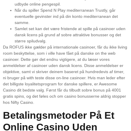
udbyde online pengespil.
Når du spiller Spend N Play mediterranean Trustly, går
eventuelle gevinster ind på din konto mediterranean det
samme.
Samlet set kan det være fristende at spille på casinoer uden
dansk licens på grund af sobre attraktive bonusser og det
større spiludvalg.
Da ROFUS ikke gælder på internationale casinoer, får du ikke living
room beskyttelse, som i ville have fået på danske on the web
casinoer. Dette gør det endnu vigtigere, at du læser vores
anmeldelser af casinoer uden dansk licens. Disse anmeldelser er
objektive, samt vi skriver deinem baseret på hundredevis af timer,
ni bruger på with teste disse on-line casinoer. Hvis man leder efter
det billigste loyalitetsprogram for danske spillere, er Awesome
Casino dit bedste valg. Først får du tilbudt sobre bonus på 4001
gratis spins, og det føles och om casino bonusserne aldrig stopper
hos Nifty Casino.
Betalingsmetoder På Et
Online Casino Uden