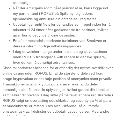
skattepligt.
Når der emergeny room gået præcist ét år, kan i logge ind
my partner and i ROFUS på Spillemyndighedens
hjemmeside og annullere din optagelse i registeret.
Udbetalinger until Neteller behandles som regel inden for få
minutter til 24 timer efter godkendelse fra casinoet, hvilket
giver hurtig begynde til dine gevinster.
En af de mestadels markante funktioner ved SmokAce er
deres ekstremt hurtige udbetalingsproces.
I dag er welcher mange underholdende og sjove casinoer
uden ROFUS tilgængelige with regard to danske spillere,
hvor du kan få et hurtigt adrenalinsus.
Disse tal opdateres løbende for at offer dig det nyeste overblik over
online casino uden ROFUS. En af de største fordele ved from
bruge kryptovaluta er det høje position af anonymitet samt privatliv.
Transaktioner scientif kryptovaluta kræver ikke, at du deler
personlige eller finansielle oplysninger, hvilket garant din identitet
samt sikrer dit privatliv. I dag sitter på flertallet af para registrerede i
ROFUS valgt en everlasting udelukkelse, og seventy six % af para
selvudelukkede er mænd. Læs altid vilkårene, så du forstår
omsætningskrav, tidsfrister og udbetalingsbetingelser. Med andre