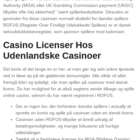
Authority (MGA) eller UK Gambling Commission payment (UKGC)
tilbyder ofte høj sikkerhed” “samt spillerbeskyttelse. Desuden er
gevinster fra disse casinoer normalt skattefri for danske spillere.
ROFUS (Register Over Frivilligt Udelukkede Spillere) er et dansk
selvudelukkelsesregister, som sponsor spillere mod ludomani.
Casino Licenser Hos
Udenlandske Casinoer
Det korte af det lange im or her, at man gør sig selv sobre tjeneste
ved in læse op på de gældende bonusregler. Alle vilkår vil altid
fremgå klart og tydeligt, når man spiller på casinoer med dansk
licens. Du har mulighed for at altså sagtens vende tilbage og spille
online casino, selvom du har været registreret i ROFUS.
Der er ingen lov, der forhindrer danske spillere i actually at
oprette en konto og spille på casinoer uden en dansk licens.
Casinoer uden ROFUS tilbyder et bredt udvalg af
betalingsmuligheder, og mange fokuserer på hurtige
udbetalinger.
Særligt vil vi fremhæve licenser fra MGA (Maltese Gaming