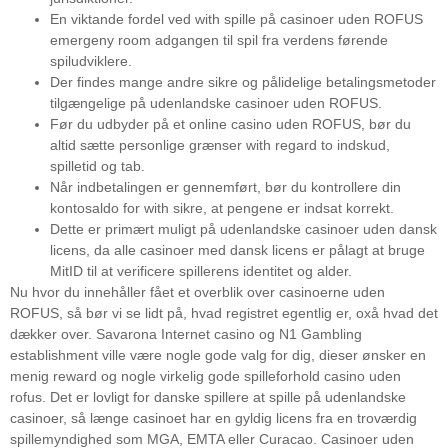
En viktande fordel ved with spille på casinoer uden ROFUS
emergeny room adgangen til spil fra verdens førende
spiludviklere.
Der findes mange andre sikre og pålidelige betalingsmetoder
tilgængelige på udenlandske casinoer uden ROFUS.
Før du udbyder på et online casino uden ROFUS, bør du
altid sætte personlige grænser with regard to indskud,
spilletid og tab.
Når indbetalingen er gennemført, bør du kontrollere din
kontosaldo for with sikre, at pengene er indsat korrekt.
Dette er primært muligt på udenlandske casinoer uden dansk
licens, da alle casinoer med dansk licens er pålagt at bruge
MitID til at verificere spillerens identitet og alder.
Nu hvor du innehåller fået et overblik over casinoerne uden
ROFUS, så bør vi se lidt på, hvad registret egentlig er, oxå hvad det
dækker over. Savarona Internet casino og N1 Gambling
establishment ville være nogle gode valg for dig, dieser ønsker en
menig reward og nogle virkelig gode spilleforhold casino uden
rofus. Det er lovligt for danske spillere at spille på udenlandske
casinoer, så længe casinoet har en gyldig licens fra en troværdig
spillemyndighed som MGA, EMTA eller Curacao. Casinoer uden