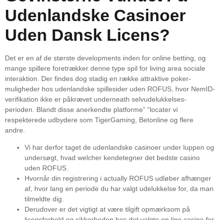
Udenlandske Casinoer
Uden Dansk Licens?
Det er en af de største developments inden for online betting, og
mange spillere foretrækker denne type spil for living area sociale
interaktion. Der findes dog stadig en række attraktive poker-
muligheder hos udenlandske spillesider uden ROFUS, hvor NemID-
verifikation ikke er påkrævet underneath selvudelukkelses-
perioden. Blandt disse anerkendte platforme” “locater vi
respekterede udbydere som TigerGaming, Betonline og flere
andre.
Vi har derfor taget de udenlandske casinoer under luppen og
undersøgt, hvad welcher kendetegner det bedste casino
uden ROFUS.
Hvornår din registrering i actually ROFUS udløber afhænger
af, hvor lang en periode du har valgt udelukkelse for, da man
tilmeldte dig.
Derudover er det vigtigt at være tilgift opmærksom på
licensforhold og sikkerheden hos det valgte on line casino for