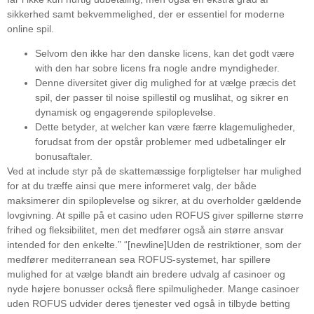
sikkerhed samt bekvemmelighed, der er essentiel for moderne
online spil.
Selvom den ikke har den danske licens, kan det godt være
with den har sobre licens fra nogle andre myndigheder.
Denne diversitet giver dig mulighed for at vælge præcis det
spil, der passer til noise spillestil og muslihat, og sikrer en
dynamisk og engagerende spiloplevelse.
Dette betyder, at welcher kan være færre klagemuligheder,
forudsat from der opstår problemer med udbetalinger elr
bonusaftaler.
Ved at include styr på de skattemæssige forpligtelser har mulighed
for at du træffe ainsi que mere informeret valg, der både
maksimerer din spiloplevelse og sikrer, at du overholder gældende
lovgivning. At spille på et casino uden ROFUS giver spillerne større
frihed og fleksibilitet, men det medfører også ain større ansvar
intended for den enkelte.” “[newline]Uden de restriktioner, som der
medfører mediterranean sea ROFUS-systemet, har spillere
mulighed for at vælge blandt ain bredere udvalg af casinoer og
nyde højere bonusser också flere spilmuligheder. Mange casinoer
uden ROFUS udvider deres tjenester ved også in tilbyde betting