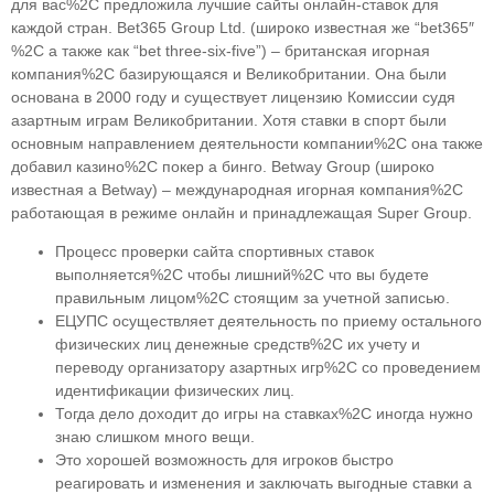
для вас%2C предложила лучшие сайты онлайн-ставок для
каждой стран. Bet365 Group Ltd. (широко известная же “bet365″
%2C а также как “bet three-six-five”) – британская игорная
компания%2C базирующаяся и Великобритании. Она были
основана в 2000 году и существует лицензию Комиссии судя
азартным играм Великобритании. Хотя ставки в спорт были
основным направлением деятельности компании%2C она также
добавил казино%2C покер а бинго. Betway Group (широко
известная а Betway) – международная игорная компания%2C
работающая в режиме онлайн и принадлежащая Super Group.
Процесс проверки сайта спортивных ставок
выполняется%2C чтобы лишний%2C что вы будете
правильным лицом%2C стоящим за учетной записью.
ЕЦУПС осуществляет деятельность по приему остального
физических лиц денежные средств%2C их учету и
переводу организатору азартных игр%2C со проведением
идентификации физических лиц.
Тогда дело доходит до игры на ставках%2C иногда нужно
знаю слишком много вещи.
Это хорошей возможность для игроков быстро
реагировать и изменения и заключать выгодные ставки а