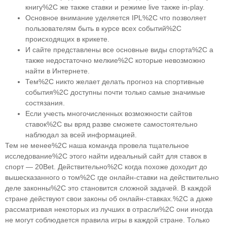
книгу%2C же также ставки и режиме live также in-play.
Основное внимание уделяется IPL%2C что позволяет
пользователям быть в курсе всех событий%2C
происходящих в крикете.
И сайте представлены все основные виды спорта%2C а
также недостаточно мелкие%2C которые невозможно
найти в Интернете.
Тем%2C никто желает делать прогноз на спортивные
события%2C доступны почти только самые значимые
состязания.
Если учесть многочисленных возможности сайтов
ставок%2C вы вряд разве сможете самостоятельно
наблюдал за всей информацией.
Тем не менее%2C наша команда провела тщательное
исследование%2C этого найти идеальный сайт для ставок в
спорт — 20Bet. Действительно%2C когда похоже доходит до
вышесказанного о том%2C где онлайн-ставки на действительно
деле законны%2C это становится сложной задачей. В каждой
стране действуют свои законы об онлайн-ставках.%2C а даже
рассматривая некоторых из лучших в отрасли%2C они иногда
не могут соблюдается правила игры в каждой стране. Только