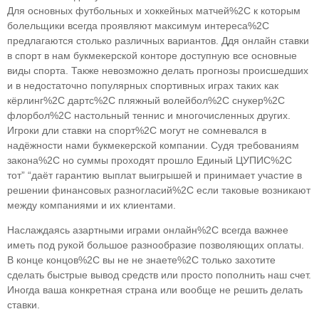
Для основных футбольных и хоккейных матчей%2C к которым
болельщики всегда проявляют максимум интереса%2C
предлагаются столько различных вариантов. Ддя онлайн ставки
в спорт в нам букмекерской конторе доступную все основные
виды спорта. Также невозможно делать прогнозы происшедших
и в недостаточно популярных спортивных играх таких как
кёрлинг%2C дартс%2C пляжный волейбол%2C снукер%2C
флорбол%2C настольный теннис и многочисленных других.
Игроки дли ставки на спорт%2C могут не сомневался в
надёжности нами букмекерской компании. Судя требованиям
закона%2C но суммы проходят прошло Единый ЦУПИС%2C
тот” “даёт гарантию выплат выигрышей и принимает участие в
решении финансовых разногласий%2C если таковые возникают
между компаниями и их клиентами.
Наслаждаясь азартными играми онлайн%2C всегда важнее
иметь под рукой большое разнообразие позволяющих оплаты.
В конце концов%2C вы не не знаете%2C только захотите
сделать быстрые вывод средств или просто пополнить наш счет.
Иногда ваша конкретная страна или вообще не решить делать
ставки.