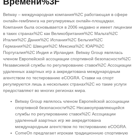
Времени%3F
Betway – международная компания%2C работающая в сфере
онлайн-гемблинга на регулируемых онлайн-площадках.
Компания была основывается в 2006 недавно и имеет лицензии
в таких странах%2C как Великобритания%2C Мальта%2C
Италия%2C Дания%2C Испания%2C Бельгия%2C
Германия%2C Швеция%2C Мексика%2C ЮАР%2C
Португалия%2C Индия и Ирландия. Betway Group являлась
членом Европейской ассоциации спортивной безопасности%2C
Независимой службы по регулированию ставок%2C Ассоциации
удаленных азартных игр а аккредитована международным
агентством по тестированию eCOGRA. Ставки на спорт
регулируются лишь а нескольких странах%2C но такие услуги
предоставляют во многих регионах мира.
Betway Group являлось членом Европейской ассоциации
спортивной безопасности%2C Несамоуправляющейся
службы по регулированию ставок%2C Ассоциации
удаленный азартных игр же аккредитована
международным агентством по тестированию eCOGRA.
ComeOn предлагает игрокам традиционную спортивную