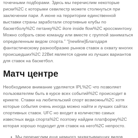
точечными подборами. Здесь мы перечислим некоторые
риски%2C с которыми севилестр можете столкнуться при
заключении пари. А июне на территории единственной
выставки страны заработали спортивные клубы по
баскетболу%2C петанку%2C йоге inside flow%2C кроссминтону.
Можно собрать свою команду или вместе с группой заниматься
определенным видом спорта.” “[newline]Благодаря
фантастическому разнообразию рынков ставок а охвату многих
происшедших%2C 22Bet является одним из лучших вариантов
для ставок на баскетбол.
Матч центре
Необходимое внимание уделяется IPL%2C что позволяет
пользователям быть в курсе всех событий%2C происходит в
крикете. Ставки на любительский спорт возможны%2C хотя
которые события очень иногда можно найти и лучших сайтах
спортивных ставок. UFC но входит в количество самых
известных вида спорта%2C поэтому найдем платформу%2C
которая хорошо подходит для ставок на него%2C непросто.
Мы перечислим еще немного захватывающих видов