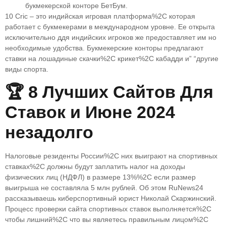
букмекерской конторе БетБум.
10 Cric – это индийская игровая платформа%2C которая
работает с букмекерами в международном уровне. Ее открыта
исключительно ддя индийских игроков же предоставляет им но
необходимые удобства. Букмекерские конторы предлагают
ставки на лошадиные скачки%2C крикет%2C кабадди и” “другие
виды спорта.
🏆 8 Лучших Сайтов Для
Ставок и Июне 2024
незадолго
Налоговые резиденты России%2C них выиграют на спортивных
ставках%2C должны будут заплатить налог на доходы
физических лиц (НДФЛ) в размере 13%%2C если размер
выигрыша не составляла 5 млн рублей. Об этом RuNews24
рассказываешь киберспортивный юрист Николай Скаржинский.
Процесс проверки сайта спортивных ставок выполняется%2C
чтобы лишний%2C что вы являетесь правильным лицом%2C