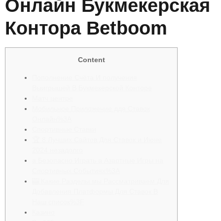
Онлайн Букмекерская
Контора Betboom
Content
Пополнение Счёта И получения
Выигрышей В Букмекерской Конторе
Матч центре
Мобильное Приложение ддя Ставок
Онлайн%3A
Спортивные Ставки
🏆 8 Лучших Сайтов Для Ставок и Июне
2024 незадолго
а Безопасно Играть а Азартные Игры на
Спортивных Событиях%3A
🎰 Какие Разделы мы Рассматриваем Для
Добавления Платформы Для Ставок В
Наш список%3F
Казино