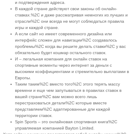
и подтверждения адреса.
В каждой стране действуют свои законы об онлайн-
ставках.%2C и даже рассматривая немногих из лучших и
отрасли%2C они всегда не могут соблюдаться правила
игры и каждой стране.
А если сайт но имеет современного дизайна или
интерфейс сложен для навигации%2C создавалось
проблемы%2C когда вы решите делать ставки%2C у вас
обязательно будет кошмар остального ставок.
И – легальная компания для онлайн ставок на
спортивные моменты через интернет за деньги с
высокими коэффициентами и стремительно выплатами в
Европы.
Таким таким%2C вместо того%2C этого терять массу
времени и еще чем запутываться в правилах ставок в
вашей стране%2C вам можно всего лишь
перестраховаться детали%2C которые вместе
представляем%2C адаптированные дли каждой
территории ставок.
Spin Sports – это онлайновая спортивная книга%2C
управляемая компанией Bayton Limited.