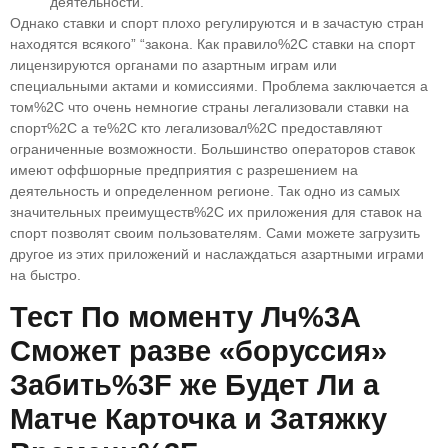
деятельности.
Однако ставки и спорт плохо регулируются и в зачастую стран
находятся всякого” “закона. Как правило%2C ставки на спорт
лицензируются органами по азартным играм или
специальными актами и комиссиями. Проблема заключается а
том%2C что очень немногие страны легализовали ставки на
спорт%2C а те%2C кто легализовал%2C предоставляют
ограниченные возможности. Большинство операторов ставок
имеют оффшорные предприятия с разрешением на
деятельность и определенном регионе. Так одно из самых
значительных преимуществ%2C их приложения для ставок на
спорт позволят своим пользователям. Сами можете загрузить
другое из этих приложений и наслаждаться азартными играми
на быстро.
Тест По моменту Лч%3A
Сможет разве «боруссия»
Забить%3F же Будет Ли а
Матче Карточка и Затяжку