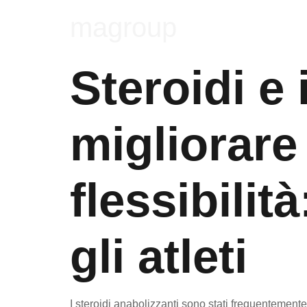
magroup
Steroidi e 
migliorare 
flessibilit
gli atleti
I steroidi anabolizzanti sono stati frequentemente a