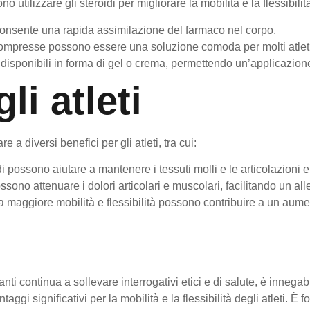
o utilizzare gli steroidi per migliorare la mobilità e la flessibilit
nsente una rapida assimilazione del farmaco nel corpo.
compresse possono essere una soluzione comoda per molti atleti
disponibili in forma di gel o crema, permettendo un’applicazione 
li atleti
 a diversi benefici per gli atleti, tra cui:
di possono aiutare a mantenere i tessuti molli e le articolazioni e
ono attenuare i dolori articolari e muscolari, facilitando un al
maggiore mobilità e flessibilità possono contribuire a un aument
nti continua a sollevare interrogativi etici e di salute, è innegab
aggi significativi per la mobilità e la flessibilità degli atleti. È