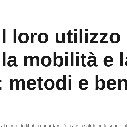
il loro utilizzo
la mobilità e l
à: metodi e ben
l centro di dibattiti riguardanti l’etica e la salute nello sport. Tu