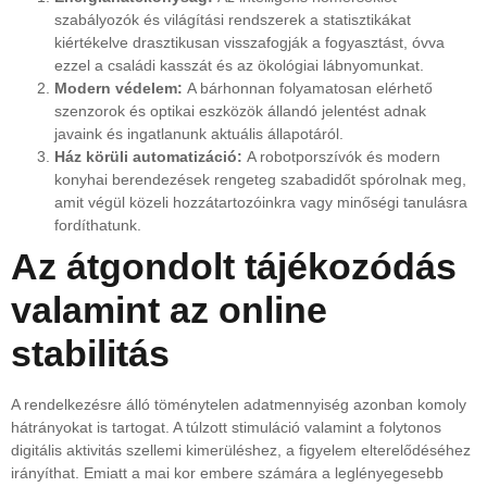
szabályozók és világítási rendszerek a statisztikákat
kiértékelve drasztikusan visszafogják a fogyasztást, óvva
ezzel a családi kasszát és az ökológiai lábnyomunkat.
Modern védelem:
A bárhonnan folyamatosan elérhető
szenzorok és optikai eszközök állandó jelentést adnak
javaink és ingatlanunk aktuális állapotáról.
Ház körüli automatizáció:
A robotporszívók és modern
konyhai berendezések rengeteg szabadidőt spórolnak meg,
amit végül közeli hozzátartozóinkra vagy minőségi tanulásra
fordíthatunk.
Az átgondolt tájékozódás
valamint az online
stabilitás
A rendelkezésre álló töménytelen adatmennyiség azonban komoly
hátrányokat is tartogat. A túlzott stimuláció valamint a folytonos
digitális aktivitás szellemi kimerüléshez, a figyelem elterelődéséhez
irányíthat. Emiatt a mai kor embere számára a leglényegesebb