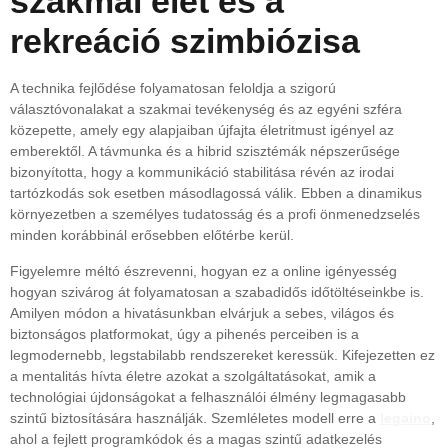
szakmai élet és a
rekreáció szimbiózisa
A technika fejlődése folyamatosan feloldja a szigorú
választóvonalakat a szakmai tevékenység és az egyéni szféra
közepette, amely egy alapjaiban újfajta életritmust igényel az
emberektől. A távmunka és a hibrid szisztémák népszerűsége
bizonyította, hogy a kommunikáció stabilitása révén az irodai
tartózkodás sok esetben másodlagossá válik. Ebben a dinamikus
környezetben a személyes tudatosság és a profi önmenedzselés
minden korábbinál erősebben előtérbe kerül.
Figyelemre méltó észrevenni, hogyan ez a online igényesség
hogyan szivárog át folyamatosan a szabadidős időtöltéseinkbe is.
Amilyen módon a hivatásunkban elvárjuk a sebes, világos és
biztonságos platformokat, úgy a pihenés perceiben is a
legmodernebb, legstabilabb rendszereket keressük. Kifejezetten ez
a mentalitás hívta életre azokat a szolgáltatásokat, amik a
technológiai újdonságokat a felhasználói élmény legmagasabb
szintű biztosítására használják. Szemléletes modell erre a
legaino
,
ahol a fejlett programkódok és a magas szintű adatkezelés