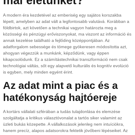
mai életünket?
A modern éra kezdetével az emberiség egy sajátos korszakba
lépett, amelyben az adat vált a legfontosabb valutává. Korábban a
földbirtok, azt követően a technikai vagyon határozta meg a
közösségi és pénzügyi erőviszonyokat, ma viszont az információ és
annak kezelése található a fejlőding középpontjában. Az
adatforgalom sebessége és tömege gyökeresen módosította azt,
ahogyan végezzük a munkánk, képződünk, vagy éppen
kikapcsolódunk. Ez a számítástechnikai transzformáció nem csak
technológiai váltás, sőt egy alapvető kulturális és kognitív evolúció
is egyben, mely minden egyént érint.
Az adat mint a piac és a
hatékonyság hajtóereje
A kortárs vállalati szférában a tudás tulajdonlása és elemzése
szolgáltatja a kritikus választóvonalat a tartós siker valamint az
üzleti bukás közepette. A vállalkozások jelenleg nem intuíciókra,
hanem precíz, alapos adatsorokra fektetik jövőbeni lépéseiket. Az