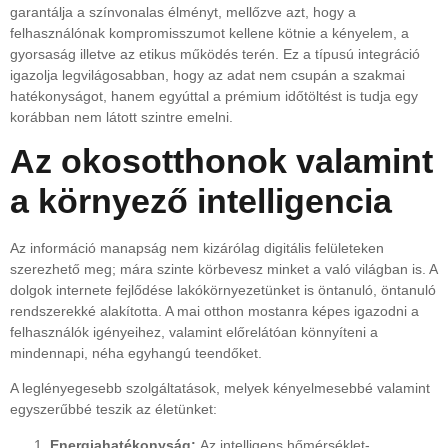
garantálja a színvonalas élményt, mellőzve azt, hogy a
felhasználónak kompromisszumot kellene kötnie a kényelem, a
gyorsaság illetve az etikus működés terén. Ez a típusú integráció
igazolja legvilágosabban, hogy az adat nem csupán a szakmai
hatékonyságot, hanem egyúttal a prémium időtöltést is tudja egy
korábban nem látott szintre emelni.
Az okosotthonok valamint
a környező intelligencia
Az információ manapság nem kizárólag digitális felületeken
szerezhető meg; mára szinte körbevesz minket a való világban is. A
dolgok internete fejlődése lakókörnyezetünket is öntanuló, öntanuló
rendszerekké alakította. A mai otthon mostanra képes igazodni a
felhasználók igényeihez, valamint előrelátóan könnyíteni a
mindennapi, néha egyhangú teendőket.
A leglényegesebb szolgáltatások, melyek kényelmesebbé valamint
egyszerűbbé teszik az életünket:
Energiahatékonyság:
Az intelligens hőmérséklet-