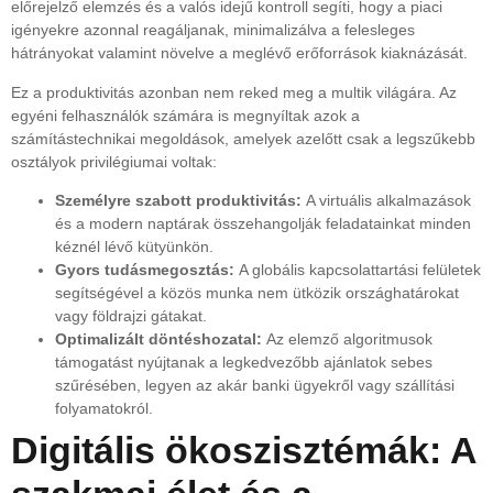
előrejelző elemzés és a valós idejű kontroll segíti, hogy a piaci
igényekre azonnal reagáljanak, minimalizálva a felesleges
hátrányokat valamint növelve a meglévő erőforrások kiaknázását.
Ez a produktivitás azonban nem reked meg a multik világára. Az
egyéni felhasználók számára is megnyíltak azok a
számítástechnikai megoldások, amelyek azelőtt csak a legszűkebb
osztályok privilégiumai voltak:
Személyre szabott produktivitás:
A virtuális alkalmazások
és a modern naptárak összehangolják feladatainkat minden
kéznél lévő kütyünkön.
Gyors tudásmegosztás:
A globális kapcsolattartási felületek
segítségével a közös munka nem ütközik országhatárokat
vagy földrajzi gátakat.
Optimalizált döntéshozatal:
Az elemző algoritmusok
támogatást nyújtanak a legkedvezőbb ajánlatok sebes
szűrésében, legyen az akár banki ügyekről vagy szállítási
folyamatokról.
Digitális ökoszisztémák: A