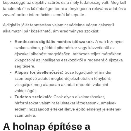
képességgé az objektív szűrés és a mély tudatosság vált. Meg kell
tanulnunk éles különbséget tenni a ténylegesen releváns adat és a
zavaró online információs szemét közepette.
A digitális jólét fenntartása valamint védelme végett célszerű
alkalmazni pár közérthető, ám eredményes szokást:
Rendszeres digitális mentes időszakok:
A nap bizonyos
szakaszaiban, például pihenéskor vagy közvetlenül az
éjszakai pihenést megelőzően, tanácsos teljes mértékben
kikapcsolni az intelligens eszközöktől a regeneráló éjszaka
segítésére.
Alapos forrásellenőrzés:
Sose fogadjunk el minden
szembejövő adatot megkérdőjelezhetetlen tényként;
vizsgáljuk meg alaposan az adat eredetét valamint
valódiságát.
Tudatos szelekció:
Csak olyan alkalmazásokat,
hírforrásokat valamint felületeket látogassunk, amelyek
érdemi hozzáadott értéket illetve építő élményt jelentenek
számunkra.
A holnap építése a