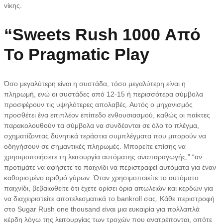
νίκης.
“Sweets Rush 1000 Από
Το Pragmatic Play
Όσο μεγαλύτερη είναι η συστάδα, τόσο μεγαλύτερη είναι η
πληρωμή, ενώ οι συστάδες από 12-15 ή περισσότερα σύμβολα
προσφέρουν τις υψηλότερες απολαβές. Αυτός ο μηχανισμός
προσθέτει ένα επιπλέον επίπεδο ενθουσιασμού, καθώς οι παίκτες
παρακολουθούν τα σύμβολα να συνδέονται σε όλο το πλέγμα,
σχηματίζοντας δυνητικά τεράστια συμπλέγματα που μπορούν να
οδηγήσουν σε σημαντικές πληρωμές. Μπορείτε επίσης να
χρησιμοποιήσετε τη λειτουργία αυτόματης αναπαραγωγής,” “αν
προτιμάτε να αφήσετε το παιχνίδι να περιστραφεί αυτόματα για έναν
καθορισμένο αριθμό γύρων. Όταν χρησιμοποιείτε το αυτόματο
παιχνίδι, βεβαιωθείτε ότι έχετε ορίσει όρια απωλειών και κερδών για
να διαχειριστείτε αποτελεσματικά το bankroll σας. Κάθε περιστροφή
στο Sugar Rush one thousand είναι μια ευκαιρία για πολλαπλά
κέρδη λόγω της λειτουργίας των τροχών που ανατρέπονται, οπότε