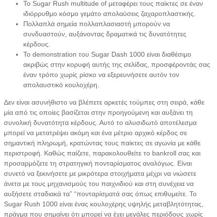
Το Sugar Rush multitude of μεταφέρει τους παίκτες σε έναν
ιδιόρρυθμο κόσμο γεμάτο απολαύσεις ζαχαροπλαστικής.
Πολλαπλά σημεία πολλαπλασιαστή μπορούν να
συνδυαστούν, αυξάνοντας δραματικά τις δυνατότητες
κέρδους.
Το demonstration του Sugar Dash 1000 είναι διαθέσιμο
ακριβώς στην κορυφή αυτής της σελίδας, προσφέροντάς σας
έναν τρόπο χωρίς ρίσκο να εξερευνήσετε αυτόν τον
απολαυστικό κουλοχέρη.
Δεν είναι ασυνήθιστο να βλέπετε αρκετές τούμπες στη σειρά, κάθε
μία από τις οποίες βασίζεται στην προηγούμενη και αυξάνει τη
συνολική δυνατότητα κέρδους. Αυτό το αλυσιδωτό αποτέλεσμα
μπορεί να μετατρέψει ακόμη και ένα μέτριο αρχικό κέρδος σε
σημαντική πληρωμή, κρατώντας τους παίκτες σε αγωνία με κάθε
περιστροφή. Καθώς παίζετε, παρακολουθείτε το bankroll σας και
προσαρμόζετε τη στρατηγική πονταρίσματος αναλόγως. Είναι
συνετό να ξεκινήσετε με μικρότερα στοιχήματα μέχρι να νιώσετε
άνετα με τους μηχανισμούς του παιχνιδιού και στη συνέχεια να
αυξήσετε σταδιακά τα” “πονταρίσματά σας όπως επιθυμείτε. Το
Sugar Rush 1000 είναι ένας κουλοχέρης υψηλής μεταβλητότητας,
πράγμα που σημαίνει ότι μπορεί να έχει μεγάλες περιόδους χωρίς