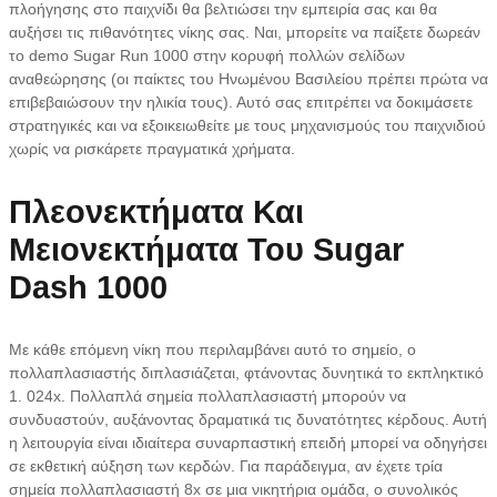
πλοήγησης στο παιχνίδι θα βελτιώσει την εμπειρία σας και θα
αυξήσει τις πιθανότητες νίκης σας. Ναι, μπορείτε να παίξετε δωρεάν
το demo Sugar Run 1000 στην κορυφή πολλών σελίδων
αναθεώρησης (οι παίκτες του Ηνωμένου Βασιλείου πρέπει πρώτα να
επιβεβαιώσουν την ηλικία τους). Αυτό σας επιτρέπει να δοκιμάσετε
στρατηγικές και να εξοικειωθείτε με τους μηχανισμούς του παιχνιδιού
χωρίς να ρισκάρετε πραγματικά χρήματα.
Πλεονεκτήματα Και
Μειονεκτήματα Του Sugar
Dash 1000
Με κάθε επόμενη νίκη που περιλαμβάνει αυτό το σημείο, ο
πολλαπλασιαστής διπλασιάζεται, φτάνοντας δυνητικά το εκπληκτικό
1. 024x. Πολλαπλά σημεία πολλαπλασιαστή μπορούν να
συνδυαστούν, αυξάνοντας δραματικά τις δυνατότητες κέρδους. Αυτή
η λειτουργία είναι ιδιαίτερα συναρπαστική επειδή μπορεί να οδηγήσει
σε εκθετική αύξηση των κερδών. Για παράδειγμα, αν έχετε τρία
σημεία πολλαπλασιαστή 8x σε μια νικητήρια ομάδα, ο συνολικός