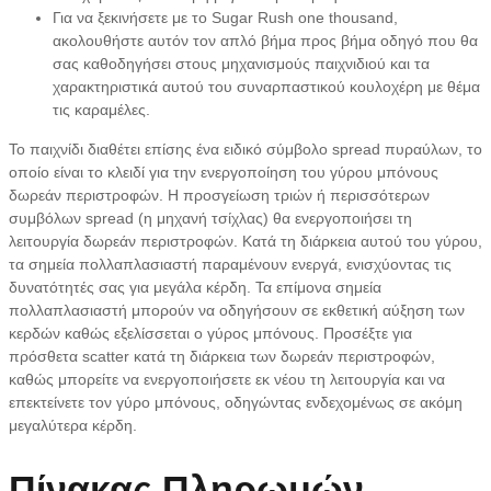
Για να ξεκινήσετε με το Sugar Rush one thousand,
ακολουθήστε αυτόν τον απλό βήμα προς βήμα οδηγό που θα
σας καθοδηγήσει στους μηχανισμούς παιχνιδιού και τα
χαρακτηριστικά αυτού του συναρπαστικού κουλοχέρη με θέμα
τις καραμέλες.
Το παιχνίδι διαθέτει επίσης ένα ειδικό σύμβολο spread πυραύλων, το
οποίο είναι το κλειδί για την ενεργοποίηση του γύρου μπόνους
δωρεάν περιστροφών. Η προσγείωση τριών ή περισσότερων
συμβόλων spread (η μηχανή τσίχλας) θα ενεργοποιήσει τη
λειτουργία δωρεάν περιστροφών. Κατά τη διάρκεια αυτού του γύρου,
τα σημεία πολλαπλασιαστή παραμένουν ενεργά, ενισχύοντας τις
δυνατότητές σας για μεγάλα κέρδη. Τα επίμονα σημεία
πολλαπλασιαστή μπορούν να οδηγήσουν σε εκθετική αύξηση των
κερδών καθώς εξελίσσεται ο γύρος μπόνους. Προσέξτε για
πρόσθετα scatter κατά τη διάρκεια των δωρεάν περιστροφών,
καθώς μπορείτε να ενεργοποιήσετε εκ νέου τη λειτουργία και να
επεκτείνετε τον γύρο μπόνους, οδηγώντας ενδεχομένως σε ακόμη
μεγαλύτερα κέρδη.
Πίνακας Πληρωμών