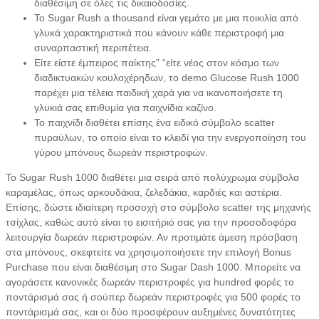
διαθέσιμη σε όλες τις δικαιοδοσίες.
Το Sugar Rush a thousand είναι γεμάτο με μια ποικιλία από
γλυκά χαρακτηριστικά που κάνουν κάθε περιστροφή μια
συναρπαστική περιπέτεια.
Είτε είστε έμπειρος παίκτης” “είτε νέος στον κόσμο των
διαδικτυακών κουλοχέρηδων, το demo Glucose Rush 1000
παρέχει μια τέλεια παιδική χαρά για να ικανοποιήσετε τη
γλυκιά σας επιθυμία για παιχνίδια καζίνο.
Το παιχνίδι διαθέτει επίσης ένα ειδικό σύμβολο scatter
πυραύλων, το οποίο είναι το κλειδί για την ενεργοποίηση του
γύρου μπόνους δωρεάν περιστροφών.
Το Sugar Rush 1000 διαθέτει μια σειρά από πολύχρωμα σύμβολα
καραμέλας, όπως αρκουδάκια, ζελεδάκια, καρδιές και αστέρια.
Επίσης, δώστε ιδιαίτερη προσοχή στο σύμβολο scatter της μηχανής
τσίχλας, καθώς αυτό είναι το εισιτήριό σας για την προσοδοφόρα
λειτουργία δωρεάν περιστροφών. Αν προτιμάτε άμεση πρόσβαση
στα μπόνους, σκεφτείτε να χρησιμοποιήσετε την επιλογή Bonus
Purchase που είναι διαθέσιμη στο Sugar Dash 1000. Μπορείτε να
αγοράσετε κανονικές δωρεάν περιστροφές για hundred φορές το
ποντάρισμά σας ή σούπερ δωρεάν περιστροφές για 500 φορές το
ποντάρισμά σας, και οι δύο προσφέρουν αυξημένες δυνατότητες