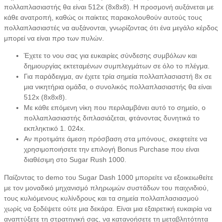
πολλαπλασιαστής θα είναι 512x (8x8x8). Η προσμονή αυξάνεται με
κάθε ανατροπή, καθώς οι παίκτες παρακολουθούν αυτούς τους
πολλαπλασιαστές να αυξάνονται, γνωρίζοντας ότι ένα μεγάλο κέρδος
μπορεί να είναι προ των πυλών.
Έχετε το νου σας για ευκαιρίες σύνδεσης συμβόλων και
δημιουργίας εκτεταμένων συμπλεγμάτων σε όλο το πλέγμα.
Για παράδειγμα, αν έχετε τρία σημεία πολλαπλασιαστή 8x σε
μια νικητήρια ομάδα, ο συνολικός πολλαπλασιαστής θα είναι
512x (8x8x8).
Με κάθε επόμενη νίκη που περιλαμβάνει αυτό το σημείο, ο
πολλαπλασιαστής διπλασιάζεται, φτάνοντας δυνητικά το
εκπληκτικό 1. 024x.
Αν προτιμάτε άμεση πρόσβαση στα μπόνους, σκεφτείτε να
χρησιμοποιήσετε την επιλογή Bonus Purchase που είναι
διαθέσιμη στο Sugar Rush 1000.
Παίζοντας το demo του Sugar Dash 1000 μπορείτε να εξοικειωθείτε
με τον μοναδικό μηχανισμό πληρωμών συστάδων του παιχνιδιού,
τους κυλιόμενους κυλίνδρους και τα σημεία πολλαπλασιασμού
χωρίς να ξοδέψετε ούτε μια δεκάρα. Είναι μια εξαιρετική ευκαιρία να
αναπτύξετε τη στρατηγική σας, να κατανοήσετε τη μεταβλητότητα