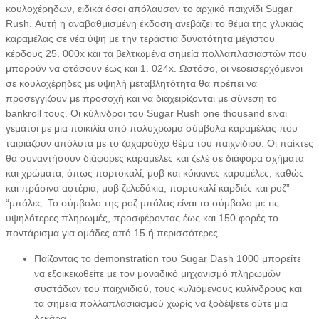
κουλοχέρηδων, ειδικά όσοι απόλαυσαν το αρχικό παιχνίδι Sugar
Rush. Αυτή η αναβαθμισμένη έκδοση ανεβάζει το θέμα της γλυκιάς
καραμέλας σε νέα ύψη με την τεράστια δυνατότητα μέγιστου
κέρδους 25. 000x και τα βελτιωμένα σημεία πολλαπλασιαστών που
μπορούν να φτάσουν έως και 1. 024x. Ωστόσο, οι νεοεισερχόμενοι
σε κουλοχέρηδες με υψηλή μεταβλητότητα θα πρέπει να
προσεγγίζουν με προσοχή και να διαχειρίζονται με σύνεση το
bankroll τους. Οι κύλινδροι του Sugar Rush one thousand είναι
γεμάτοι με μια ποικιλία από πολύχρωμα σύμβολα καραμέλας που
ταιριάζουν απόλυτα με το ζαχαρούχο θέμα του παιχνιδιού. Οι παίκτες
θα συναντήσουν διάφορες καραμέλες και ζελέ σε διάφορα σχήματα
και χρώματα, όπως πορτοκαλί, μοβ και κόκκινες καραμέλες, καθώς
και πράσινα αστέρια, μοβ ζελεδάκια, πορτοκαλί καρδιές και ροζ”
“μπάλες. Το σύμβολο της ροζ μπάλας είναι το σύμβολο με τις
υψηλότερες πληρωμές, προσφέροντας έως και 150 φορές το
ποντάρισμα για ομάδες από 15 ή περισσότερες.
Παίζοντας το demonstration του Sugar Dash 1000 μπορείτε
να εξοικειωθείτε με τον μοναδικό μηχανισμό πληρωμών
συστάδων του παιχνιδιού, τους κυλιόμενους κυλίνδρους και
τα σημεία πολλαπλασιασμού χωρίς να ξοδέψετε ούτε μια
δεκάρα.