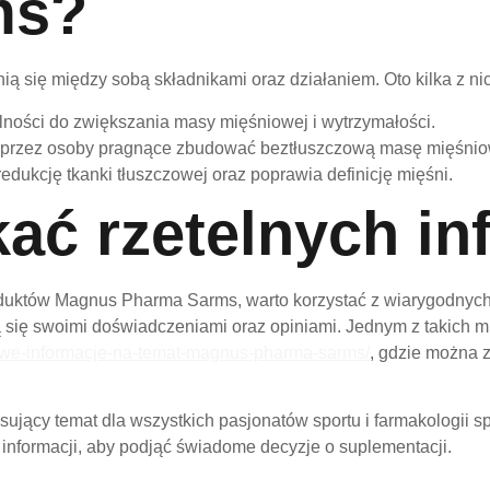
ms?
nią się między sobą składnikami oraz działaniem. Oto kilka z ni
lności do zwiększania masy mięśniowej i wytrzymałości.
 przez osoby pragnące zbudować beztłuszczową masę mięśnio
edukcję tkanki tłuszczowej oraz poprawia definicję mięśni.
kać rzetelnych in
któw Magnus Pharma Sarms, warto korzystać z wiarygodnych źró
lą się swoimi doświadczeniami oraz opiniami. Jednym z takich mie
olowe-informacje-na-temat-magnus-pharma-sarms/
, gdzie można 
jący temat dla wszystkich pasjonatów sportu i farmakologii s
ł informacji, aby podjąć świadome decyzje o suplementacji.