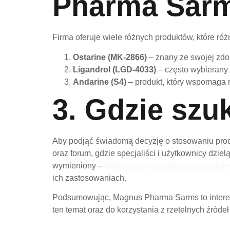
Pharma Sar
Firma oferuje wiele różnych produktów, które róż
Ostarine (MK-2866)
– znany ze swojej zdo
Ligandrol (LGD-4033)
– często wybierany
Andarine (S4)
– produkt, który wspomaga r
3. Gdzie szu
Aby podjąć świadomą decyzję o stosowaniu produ
oraz forum, gdzie specjaliści i użytkownicy dzie
wymieniony –
https://cyfrowastrefa.net/szczeg
ich zastosowaniach.
Podsumowując, Magnus Pharma Sarms to interesu
ten temat oraz do korzystania z rzetelnych źróde