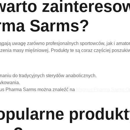
warto zaintereso
rma Sarms?
ągają uwagę zarówno profesjonalnych sportowców, jak i amato
enia masy mięśniowej. Produkty te są coraz częściej poszukiwa
aniu do tradycyjnych sterydów anabolicznych.
wkowania.
gnus Pharma Sarms można znaleźć na
Magnus Pharma Sarms Op
popularne produk