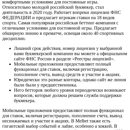
комфортными условиями для постоянные игры.
Относительно молодой российский букмекер, стал
деятельность в 2020 году. Работает вопреки лицензии ФНС
ФЕДЕРАЦИИ и предлагает игрокам ставки на 18 видов
спорта. Самая популярная российская беттинг-компания с
отличными условиями для постоянной игры. Предлагает
обширную линию в прематче, освещая около 40 спортивных
дисциплин.
Лишний срок действия, номер лицензии у выбранной
вами букмекерской компании вы можете а официальном
сайте ФНС России в разделе «Реестры лицензий».
Мобильные приложения предоставляют полный
функционал для ставок, включая регистрацию,
пополнение счета, вывод средств и участие в акциях.
Юридически это разные конторы, однако сайт же линия
были были у предшественника.
Него бетторов любого уровня периодически возникают
вопросов, которые должна решаем служба поддержки
букмекера.
Мобильные приложения предоставляют полная функционал
для ставок, включая регистрацию, пополнение счета, вывод
неснижаемых и участие в акциях. В Melbet также есть
гигантской выбор событий и лайве, особенно а хоккей. В