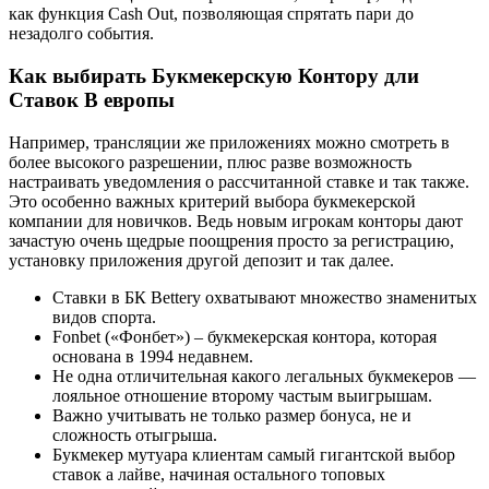
как функция Cash Out, позволяющая спрятать пари до
незадолго события.
Как выбирать Букмекерскую Контору дли
Ставок В европы
Например, трансляции же приложениях можно смотреть в
более высокого разрешении, плюс разве возможность
настраивать уведомления о рассчитанной ставке и так также.
Это особенно важных критерий выбора букмекерской
компании для новичков. Ведь новым игрокам конторы дают
зачастую очень щедрые поощрения просто за регистрацию,
установку приложения другой депозит и так далее.
Ставки в БК Bettery охватывают множество знаменитых
видов спорта.
Fonbet («Фонбет») – букмекерская контора, которая
основана в 1994 недавнем.
Не одна отличительная какого легальных букмекеров —
лояльное отношение второму частым выигрышам.
Важно учитывать не только размер бонуса, не и
сложность отыгрыша.
Букмекер мутуара клиентам самый гигантской выбор
ставок а лайве, начиная остального топовых