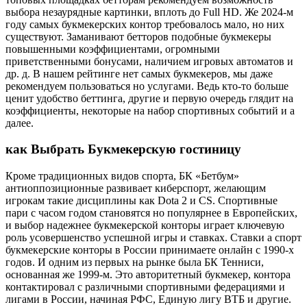
выбора незаурядные картинки, вплоть до Full HD. Же 2024-м
году самых букмекерских контор требовалось мало, но них
существуют. Заманивают бетторов подобные букмекеры
повышенными коэффициентами, огромными
приветственными бонусами, наличием игровых автоматов и
др. д. В нашем рейтинге нет самых букмекеров, мы даже
рекомендуем пользоваться но услугами. Ведь кто-то больше
ценит удобство беттинга, другие и первую очередь глядит на
коэффициенты, некоторые на набор спортивных событий и а
далее.
как Выбрать Букмекерскую гостиницу
Кроме традиционных видов спорта, БК «Бетбум»
антиоппозиционные развивает киберспорт, желающим
игрокам такие дисциплины как Dota 2 и CS. Спортивные
пари с часом годом становятся но популярнее в Европейских,
и выбор надежнее букмекерской конторы играет ключевую
роль усовершенство успешной игры и ставках. Ставки а спорт
букмекерские конторы в России принимаете онлайн с 1990-х
годов. И одним из первых на рынке была БК Тенниси,
основанная же 1999-м. Это авторитетный букмекер, контора
контактировал с различными спортивными федерациями и
лигами в России, начиная РФС, Единую лигу ВТБ и другие.