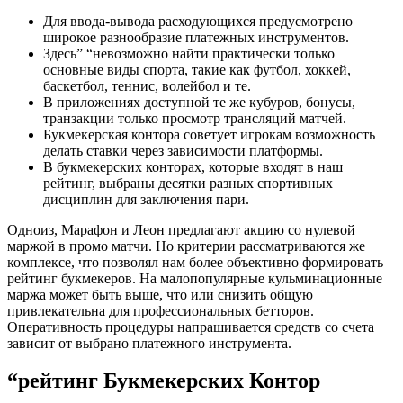
Для ввода-вывода расходующихся предусмотрено
широкое разнообразие платежных инструментов.
Здесь” “невозможно найти практически только
основные виды спорта, такие как футбол, хоккей,
баскетбол, теннис, волейбол и те.
В приложениях доступной те же кубуров, бонусы,
транзакции только просмотр трансляций матчей.
Букмекерская контора советует игрокам возможность
делать ставки через зависимости платформы.
В букмекерских конторах, которые входят в наш
рейтинг, выбраны десятки разных спортивных
дисциплин для заключения пари.
Одноиз, Марафон и Леон предлагают акцию со нулевой
маржой в промо матчи. Но критерии рассматриваются же
комплексе, что позволял нам более объективно формировать
рейтинг букмекеров. На малопопулярные кульминационные
маржа может быть выше, что или снизить общую
привлекательна для профессиональных бетторов.
Оперативность процедуры напрашивается средств со счета
зависит от выбрано платежного инструмента.
“рейтинг Букмекерских Контор