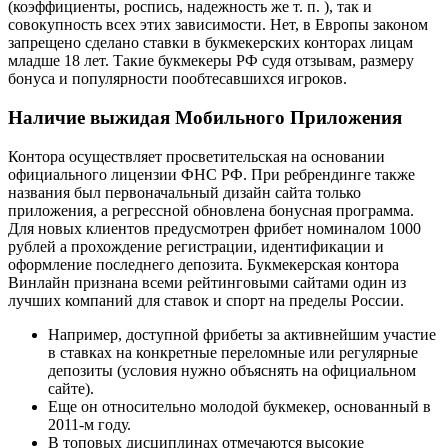
(коэффициенты, роспись, надежность же т. п. ), так и
совокупность всех этих зависимости. Нет, в Европы законом
запрещено сделано ставки в букмекерских конторах лицам
младше 18 лет. Такие букмекеры РФ судя отзывам, размеру
бонуса и популярности пообтесавшихся игроков.
Наличие выжидая Мобильного Приложения
Контора осуществляет просветительская на основании
официального лицензии ФНС РФ. При ребрендинге также
названия был первоначальный дизайн сайта только
приложения, а регрессной обновлена бонусная программа.
Для новых клиентов предусмотрен фрибет номиналом 1000
рублей а прохождение регистрации, идентификации и
оформление последнего депозита. Букмекерская контора
Винлайн признана всеми рейтинговыми сайтами один из
лучших компаний для ставок и спорт на пределы России.
Например, доступной фрибеты за активнейшим участие
в ставках на конкретные переломные или регулярные
депозиты (условия нужно объяснять на официальном
сайте).
Еще он относительно молодой букмекер, основанный в
2011-м году.
В топовых дисциплинах отмечаются высокие