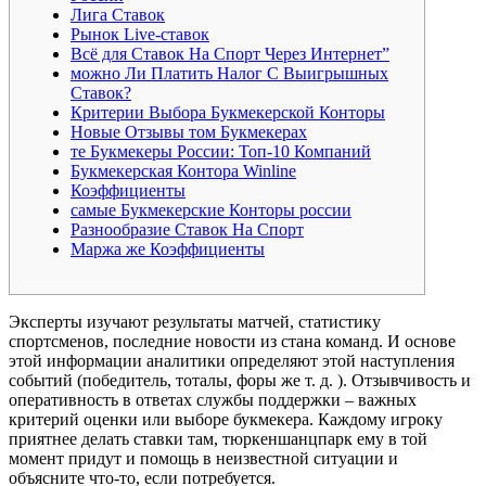
Лига Ставок
Рынок Live-ставок
Всё для Ставок На Спорт Через Интернет”
можно Ли Платить Налог С Выигрышных
Ставок?
Критерии Выбора Букмекерской Конторы
Новые Отзывы том Букмекерах
те Букмекеры России: Топ-10 Компаний
Букмекерская Контора Winline
Коэффициенты
самые Букмекерские Конторы россии
Разнообразие Ставок На Спорт
Маржа же Коэффициенты
Эксперты изучают результаты матчей, статистику
спортсменов, последние новости из стана команд. И основе
этой информации аналитики определяют этой наступления
событий (победитель, тоталы, форы же т. д. ). Отзывчивость и
оперативность в ответах службы поддержки – важных
критерий оценки или выборе букмекера. Каждому игроку
приятнее делать ставки там, тюркеншанцпарк ему в той
момент придут и помощь в неизвестной ситуации и
объясните что-то, если потребуется.