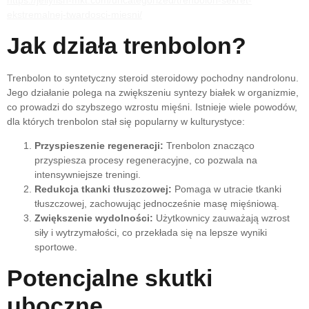
https://jellyfish-mkt.com/uncategorized/trenbolon-sekret-
ekstremalnej-twardosci-miesni/
Jak działa trenbolon?
Trenbolon to syntetyczny steroid steroidowy pochodny nandrolonu.
Jego działanie polega na zwiększeniu syntezy białek w organizmie,
co prowadzi do szybszego wzrostu mięśni. Istnieje wiele powodów,
dla których trenbolon stał się popularny w kulturystyce:
Przyspieszenie regeneracji:
Trenbolon znacząco
przyspiesza procesy regeneracyjne, co pozwala na
intensywniejsze treningi.
Redukcja tkanki tłuszczowej:
Pomaga w utracie tkanki
tłuszczowej, zachowując jednocześnie masę mięśniową.
Zwiększenie wydolności:
Użytkownicy zauważają wzrost
siły i wytrzymałości, co przekłada się na lepsze wyniki
sportowe.
Potencjalne skutki
uboczne