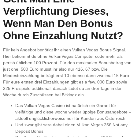
Verpflichtung Dieses,
Wenn Man Den Bonus
Ohne Einzahlung Nutzt?
Für kein Angebot benötigt ihr einen Vulkan Vegas Bonus Signal.
Hier bekommt du ohne VulkanVegas Computer code mehr als
perish üblichen 100 Prozent. Für den maximalen Bonusbetrag von
just one. 500 Euro müsst ihr also nur 416, 67 bzw. Die
Mindesteinzahlung beträgt erst 10 ebenso dann zweimal 15 Euro.
Für eure ersten drei Einzahlungen gibt es a few. 000 Euro sowie
225 Freispiele additional, danach ladet du an drei Tage in der
Woche durch Zuschüssen bei Bitkingz ein.
Das Vulkan Vegas Casino ist natürlich ein Garant für
vielfältige und diese woche wieder üppige Bonusangebote –
aktuell unglücklicherweise nur für Kunden aus Österreich.
Und zwar gibt sera dabei einen Vulkan Vegas 25€ Not any
Deposit Bonus.