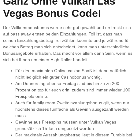
Ganz Ohne Vulkan Las
Vegas Bonus Code!
Der Willkommensbonus wurde sehr gut gewählt und erstreckt sich
auf pass away ersten beiden Einzahlungen. Toll ist, dass man
seinen Einzahlungsbetrag frei wählen koennte und je während für
welchen Betrag man sich entscheidet, kann man unterschiedliche
Bonusangebote erhalten. Das macht vor allem dann Sinn, wenn es
sich bei Ihnen um einen High Roller handelt.
Für den maximalen Online casino Spaß ist dann natürlich
nicht lediglich ein guter Casinobonus wichtig.
Am Donnerstag ebenso Freitag sind bis hin zu zu 200
Prozent on top für euch drin; zudem sind immer wieder 100
Freispiele online.
Auch für family room Zweiteinzahlungsbonus gilt, wenn nur
höchstens dieses fünffache als Gewinn ausgezahlt werden
muss.
Gewinne aus Freespins müssen unter Vulkan Vegas
grundsätzlich 15-fach umgesetzt werden.
Der maximale Auszahlungsbetrag liegt in diesem Tumble bei