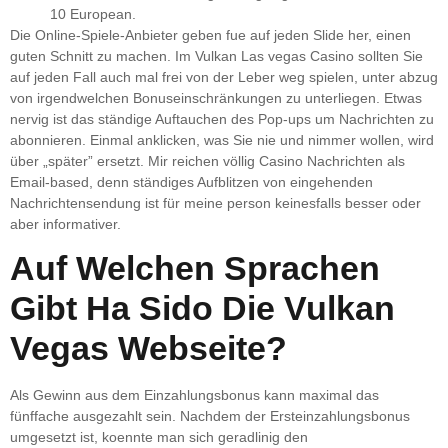
10 European.
Die Online-Spiele-Anbieter geben fue auf jeden Slide her, einen
guten Schnitt zu machen. Im Vulkan Las vegas Casino sollten Sie
auf jeden Fall auch mal frei von der Leber weg spielen, unter abzug
von irgendwelchen Bonuseinschränkungen zu unterliegen. Etwas
nervig ist das ständige Auftauchen des Pop-ups um Nachrichten zu
abonnieren. Einmal anklicken, was Sie nie und nimmer wollen, wird
über „später” ersetzt. Mir reichen völlig Casino Nachrichten als
Email-based, denn ständiges Aufblitzen von eingehenden
Nachrichtensendung ist für meine person keinesfalls besser oder
aber informativer.
Auf Welchen Sprachen
Gibt Ha Sido Die Vulkan
Vegas Webseite?
Als Gewinn aus dem Einzahlungsbonus kann maximal das
fünffache ausgezahlt sein. Nachdem der Ersteinzahlungsbonus
umgesetzt ist, koennte man sich geradlinig den