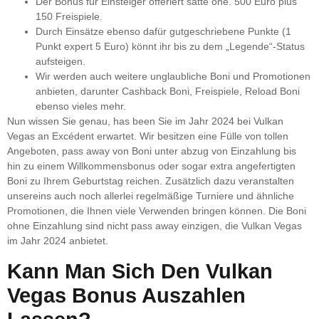
Der Bonus für Einsteiger offeriert satte one. 500 Euro plus
150 Freispiele.
Durch Einsätze ebenso dafür gutgeschriebene Punkte (1
Punkt expert 5 Euro) könnt ihr bis zu dem „Legende“-Status
aufsteigen.
Wir werden auch weitere unglaubliche Boni und Promotionen
anbieten, darunter Cashback Boni, Freispiele, Reload Boni
ebenso vieles mehr.
Nun wissen Sie genau, has been Sie im Jahr 2024 bei Vulkan
Vegas an Excédent erwartet. Wir besitzen eine Fülle von tollen
Angeboten, pass away von Boni unter abzug von Einzahlung bis
hin zu einem Willkommensbonus oder sogar extra angefertigten
Boni zu Ihrem Geburtstag reichen. Zusätzlich dazu veranstalten
unsereins auch noch allerlei regelmäßige Turniere und ähnliche
Promotionen, die Ihnen viele Verwenden bringen können. Die Boni
ohne Einzahlung sind nicht pass away einzigen, die Vulkan Vegas
im Jahr 2024 anbietet.
Kann Man Sich Den Vulkan
Vegas Bonus Auszahlen