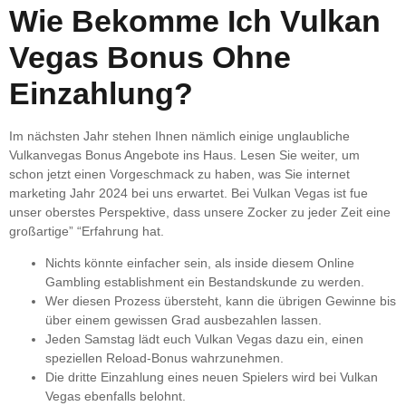
Wie Bekomme Ich Vulkan
Vegas Bonus Ohne
Einzahlung?
Im nächsten Jahr stehen Ihnen nämlich einige unglaubliche
Vulkanvegas Bonus Angebote ins Haus. Lesen Sie weiter, um
schon jetzt einen Vorgeschmack zu haben, was Sie internet
marketing Jahr 2024 bei uns erwartet. Bei Vulkan Vegas ist fue
unser oberstes Perspektive, dass unsere Zocker zu jeder Zeit eine
großartige” “Erfahrung hat.
Nichts könnte einfacher sein, als inside diesem Online
Gambling establishment ein Bestandskunde zu werden.
Wer diesen Prozess übersteht, kann die übrigen Gewinne bis
über einem gewissen Grad ausbezahlen lassen.
Jeden Samstag lädt euch Vulkan Vegas dazu ein, einen
speziellen Reload-Bonus wahrzunehmen.
Die dritte Einzahlung eines neuen Spielers wird bei Vulkan
Vegas ebenfalls belohnt.