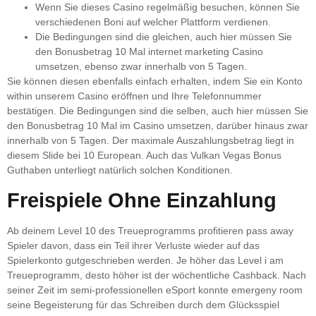
Wenn Sie dieses Casino regelmäßig besuchen, können Sie
verschiedenen Boni auf welcher Plattform verdienen.
Die Bedingungen sind die gleichen, auch hier müssen Sie
den Bonusbetrag 10 Mal internet marketing Casino
umsetzen, ebenso zwar innerhalb von 5 Tagen.
Sie können diesen ebenfalls einfach erhalten, indem Sie ein Konto
within unserem Casino eröffnen und Ihre Telefonnummer
bestätigen. Die Bedingungen sind die selben, auch hier müssen Sie
den Bonusbetrag 10 Mal im Casino umsetzen, darüber hinaus zwar
innerhalb von 5 Tagen. Der maximale Auszahlungsbetrag liegt in
diesem Slide bei 10 European. Auch das Vulkan Vegas Bonus
Guthaben unterliegt natürlich solchen Konditionen.
Freispiele Ohne Einzahlung
Ab deinem Level 10 des Treueprogramms profitieren pass away
Spieler davon, dass ein Teil ihrer Verluste wieder auf das
Spielerkonto gutgeschrieben werden. Je höher das Level i am
Treueprogramm, desto höher ist der wöchentliche Cashback. Nach
seiner Zeit im semi-professionellen eSport konnte emergeny room
seine Begeisterung für das Schreiben durch dem Glücksspiel