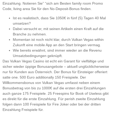
Einzahlung. Notieren Sie” “sich am Besten family room Promo
Code, living area Sie für den No-Deposit-Bonus finden.
Ist es realistisch, dass Sie 1050€ in fünf (5) Tagen 40 Mal
umsetzen?
Dabei versucht er, mit seinen Artikeln einen Kraft auf die
Branche zu nehmen.
Momentan ist noch nicht klar, durch Vulkan Vegas within
Zukunft eine mobile App an den Start bringen vermag.
Wie bereits erwähnt, sind immer wieder an die Revenu
Umsatzbedingungen geknüpft.
Das Vulkan Vegas Casino ist echt ein Garant für vielfältige und
sicher wieder üppige Bonusangebote – aktuell unglücklicherweise
nur für Kunden aus Österreich. Der Bonus für Einsteiger offeriert
satte one. 500 Euro additionally 150 Freispiele. Der
Willkommensbonus von Vulkan Vegas umfasst neben einem
Bonusbetrag von bis zu 1000€ auf die ersten drei Einzahlungen
auch ganze 175 Freispiele. 25 Freespins für Book of Useless gibt
es direkt für die erste Einzahlung. Für perish zweite Einzahlung
folgen dann 100 Freispiele für Fire Joker oder bei der dritten
Einzahlung Freispiele für.