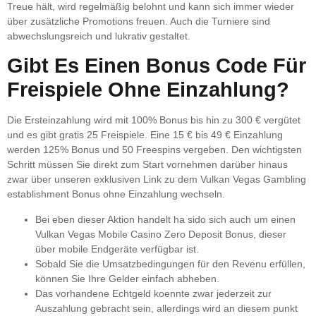
Treue hält, wird regelmäßig belohnt und kann sich immer wieder
über zusätzliche Promotions freuen. Auch die Turniere sind
abwechslungsreich und lukrativ gestaltet.
Gibt Es Einen Bonus Code Für
Freispiele Ohne Einzahlung?
Die Ersteinzahlung wird mit 100% Bonus bis hin zu 300 € vergütet
und es gibt gratis 25 Freispiele. Eine 15 € bis 49 € Einzahlung
werden 125% Bonus und 50 Freespins vergeben. Den wichtigsten
Schritt müssen Sie direkt zum Start vornehmen darüber hinaus
zwar über unseren exklusiven Link zu dem Vulkan Vegas Gambling
establishment Bonus ohne Einzahlung wechseln.
Bei eben dieser Aktion handelt ha sido sich auch um einen
Vulkan Vegas Mobile Casino Zero Deposit Bonus, dieser
über mobile Endgeräte verfügbar ist.
Sobald Sie die Umsatzbedingungen für den Revenu erfüllen,
können Sie Ihre Gelder einfach abheben.
Das vorhandene Echtgeld koennte zwar jederzeit zur
Auszahlung gebracht sein, allerdings wird an diesem punkt