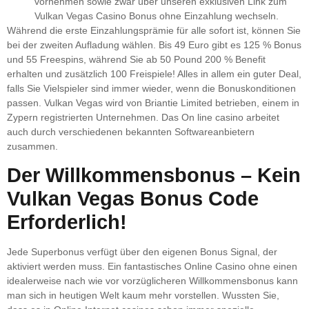
vornehmen sowie zwar über unseren exklusiven Link zum
Vulkan Vegas Casino Bonus ohne Einzahlung wechseln.
Während die erste Einzahlungsprämie für alle sofort ist, können Sie
bei der zweiten Aufladung wählen. Bis 49 Euro gibt es 125 % Bonus
und 55 Freespins, während Sie ab 50 Pound 200 % Benefit
erhalten und zusätzlich 100 Freispiele! Alles in allem ein guter Deal,
falls Sie Vielspieler sind immer wieder, wenn die Bonuskonditionen
passen. Vulkan Vegas wird von Briantie Limited betrieben, einem in
Zypern registrierten Unternehmen. Das On line casino arbeitet
auch durch verschiedenen bekannten Softwareanbietern
zusammen.
Der Willkommensbonus – Kein
Vulkan Vegas Bonus Code
Erforderlich!
Jede Superbonus verfügt über den eigenen Bonus Signal, der
aktiviert werden muss. Ein fantastisches Online Casino ohne einen
idealerweise nach wie vor vorzüglicheren Willkommensbonus kann
man sich in heutigen Welt kaum mehr vorstellen. Wussten Sie,