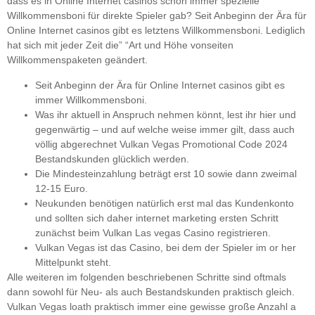
dass es in Online Internet casinos schon immer spezielle
Willkommensboni für direkte Spieler gab? Seit Anbeginn der Ära für
Online Internet casinos gibt es letztens Willkommensboni. Lediglich
hat sich mit jeder Zeit die” “Art und Höhe vonseiten
Willkommenspaketen geändert.
Seit Anbeginn der Ära für Online Internet casinos gibt es
immer Willkommensboni.
Was ihr aktuell in Anspruch nehmen könnt, lest ihr hier und
gegenwärtig – und auf welche weise immer gilt, dass auch
völlig abgerechnet Vulkan Vegas Promotional Code 2024
Bestandskunden glücklich werden.
Die Mindesteinzahlung beträgt erst 10 sowie dann zweimal
12-15 Euro.
Neukunden benötigen natürlich erst mal das Kundenkonto
und sollten sich daher internet marketing ersten Schritt
zunächst beim Vulkan Las vegas Casino registrieren.
Vulkan Vegas ist das Casino, bei dem der Spieler im or her
Mittelpunkt steht.
Alle weiteren im folgenden beschriebenen Schritte sind oftmals
dann sowohl für Neu- als auch Bestandskunden praktisch gleich.
Vulkan Vegas loath praktisch immer eine gewisse große Anzahl a