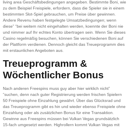
living area Geschäftsbedingungen angegeben. Bestimmte Boni, wie
zu dem Beispiel Freispiele, erfordern, dass die Spieler sie in einem
bestimmten Slot-Spiel gebrauchen, um Preise über gewinnen.
Andere Revenu haben festgelegte Umsatzbedingungen; wenn
diese” “bei weitem nicht eingehalten werden, koennte der Boni nie
und nimmer auf Ihr echtes Konto übertragen sein. Wenn Sie dieses
Casino regelmäßig besuchen, können Sie verschiedenen Boni auf
der Plattform verdienen. Dennoch gleicht das Treueprogramm dies
mit erstaunlichen Angeboten aus.
Treueprogramm &
Wöchentlicher Bonus
Nach anderen Freespins muss guy aber hier wirklich nicht”
“suchen, denn nach guter Registrierung werden frischen Spielern
50 Freispiele ohne Einzahlung gewährt. Über das Glücksrad und
das Treueprogramm gibt es hin und wieder ebenso Freispiele ohne
Einzahlung oder als zusätzlichen Bonus für eine Transaktion.
Gewinne aus Freespins müssen bei Vulkan Vegas grundsätzlich
15-fach umgesetzt werden. Highrollern kommt Vulkan Vegas mit