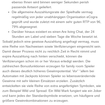
ebenso Ihnen wird binnen weniger Sekunden perish
passende Antwort geliefert.
Die allgemeine Auszahlungsrate der Spielhalle vermag
regelmäßig von jeder unabhängigen Organisation eCogra
geprüft und wurde zuletzt mit einem sehr guten RTP von 96,
79% abgesegnet.
Darüber hinaus existiert es einen Are living Chat, der 24
Stunden am Label und sieben Tage die Woche besetzt ist.
Sobald jedoch eine gewisse Auszahlung angefragt vermag, muss
eine Reihe von Nachweisen sowie Verifizierungen eingereicht sein.
Damit dieser Prozess nicht zu reichlich Zeit in Recht nimmt und
expire Auszahlung nach hinten verschiebt, können die
Verifizierungen schon im or her Voraus erledigt werden. Die
zahlreichen Bonusfunktionen erzeugen für family room Spieler
auch dieses deutlich höheres Gewinnpotential. Vor” “allem bei
Automaten mit Jackpots können Spieler so lebensverändernde
Gewinne mit sehr kleinen Einsätzen erzielen. Zusätzlich
entwickelten sie viele Reihe von extra angefertigten Symbolen, wie
zum Beispiel Wild und Spread. Ein Wild Mark fungiert wie ein Joker
und kann jedes der Standardsymbole ersetzen, um häufigere und
größere Gewinnkombinationen zu erzeugen.