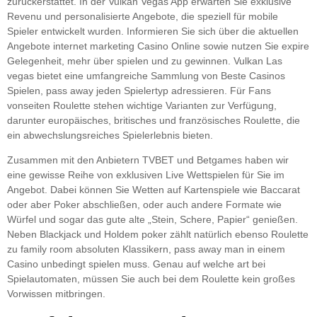
zurückerstattet. In der Vulkan Vegas App erwarten Sie exklusive
Revenu und personalisierte Angebote, die speziell für mobile
Spieler entwickelt wurden. Informieren Sie sich über die aktuellen
Angebote internet marketing Casino Online sowie nutzen Sie expire
Gelegenheit, mehr über spielen und zu gewinnen. Vulkan Las
vegas bietet eine umfangreiche Sammlung von Beste Casinos
Spielen, pass away jeden Spielertyp adressieren. Für Fans
vonseiten Roulette stehen wichtige Varianten zur Verfügung,
darunter europäisches, britisches und französisches Roulette, die
ein abwechslungsreiches Spielerlebnis bieten.
Zusammen mit den Anbietern TVBET und Betgames haben wir
eine gewisse Reihe von exklusiven Live Wettspielen für Sie im
Angebot. Dabei können Sie Wetten auf Kartenspiele wie Baccarat
oder aber Poker abschließen, oder auch andere Formate wie
Würfel und sogar das gute alte „Stein, Schere, Papier“ genießen.
Neben Blackjack und Holdem poker zählt natürlich ebenso Roulette
zu family room absoluten Klassikern, pass away man in einem
Casino unbedingt spielen muss. Genau auf welche art bei
Spielautomaten, müssen Sie auch bei dem Roulette kein großes
Vorwissen mitbringen.