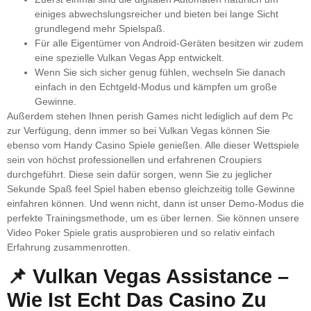
einiges abwechslungsreicher und bieten bei lange Sicht
grundlegend mehr Spielspaß.
Für alle Eigentümer von Android-Geräten besitzen wir zudem
eine spezielle Vulkan Vegas App entwickelt.
Wenn Sie sich sicher genug fühlen, wechseln Sie danach
einfach in den Echtgeld-Modus und kämpfen um große
Gewinne.
Außerdem stehen Ihnen perish Games nicht lediglich auf dem Pc
zur Verfügung, denn immer so bei Vulkan Vegas können Sie
ebenso vom Handy Casino Spiele genießen. Alle dieser Wettspiele
sein von höchst professionellen und erfahrenen Croupiers
durchgeführt. Diese sein dafür sorgen, wenn Sie zu jeglicher
Sekunde Spaß feel Spiel haben ebenso gleichzeitig tolle Gewinne
einfahren können. Und wenn nicht, dann ist unser Demo-Modus die
perfekte Trainingsmethode, um es über lernen. Sie können unsere
Video Poker Spiele gratis ausprobieren und so relativ einfach
Erfahrung zusammenrotten.
📌 Vulkan Vegas Assistance –
Wie Ist Echt Das Casino Zu