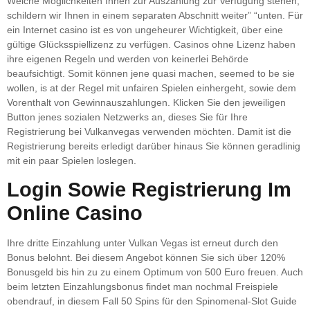
Welche Möglichkeiten Ihnen zur Auszahlung zur Verfügung stehen,
schildern wir Ihnen in einem separaten Abschnitt weiter” “unten. Für
ein Internet casino ist es von ungeheurer Wichtigkeit, über eine
gültige Glücksspiellizenz zu verfügen. Casinos ohne Lizenz haben
ihre eigenen Regeln und werden von keinerlei Behörde
beaufsichtigt. Somit können jene quasi machen, seemed to be sie
wollen, is at der Regel mit unfairen Spielen einhergeht, sowie dem
Vorenthalt von Gewinnauszahlungen. Klicken Sie den jeweiligen
Button jenes sozialen Netzwerks an, dieses Sie für Ihre
Registrierung bei Vulkanvegas verwenden möchten. Damit ist die
Registrierung bereits erledigt darüber hinaus Sie können geradlinig
mit ein paar Spielen loslegen.
Login Sowie Registrierung Im
Online Casino
Ihre dritte Einzahlung unter Vulkan Vegas ist erneut durch den
Bonus belohnt. Bei diesem Angebot können Sie sich über 120%
Bonusgeld bis hin zu zu einem Optimum von 500 Euro freuen. Auch
beim letzten Einzahlungsbonus findet man nochmal Freispiele
obendrauf, in diesem Fall 50 Spins für den Spinomenal-Slot Guide