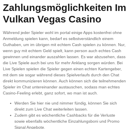
Zahlungsmöglichkeiten Im
Vulkan Vegas Casino
Während jeder Spieler wohl im portal einige Apps kostenfrei ohne
Anmeldung spielen kann, bedarf es selbstverständlich einem
Guthaben, um im übrigen mit echtem Cash spielen zu können. Nur,
wenn guy mit echtem Geld spielt, kann person auch echtes Cash
gewinnen und einander auszahlen lassen. Es war abzusehen, dass
die Live Spiele auch bei uns für mehr Anklang sorgen würden. Bei
Live Spielen spielen die Spieler gegen einen echten Kartengeber,
mit dem sie sogar während dieses Spielverlaufs durch den Chat
direkt kommunizieren können. Auch können sich die teilnehmenden
Spieler im Chat untereinander austauschen, sodass man echtes
Casino-Feeling erlebt, ganz sofort, wo man ist auch.
Werden Sie hier nie und nimmer fündig, können Sie sich
direkt zum Live Chat weiterleiten lassen.
Zudem gibt es wöchentliche Cashbacks für die Verluste
sowie ebenfalls wöchentliche Einzahlungsboni und Promo
Signal Angebote.