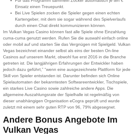
Für das Programm sammeln Zocker automatisch je ten €
Einsatz einen Treuepunkt.
Bei Live Spielen zocken die Spieler gegen einen echten
Kartengeber, mit dem sie sogar während des Spielverlaufs
durch einen Chat direkt kommunizieren können.
Im Vulkan Vegas Casino können fast alle Spiele ohne Einzahlung
cuma-cuma genutzt werden. Rufen Sie die auswahl einfach online
oder mobil auf und starten Sie das Vergnügen mit Spielgeld. Vulkan
Vegas bezeichnet einander selbst als eins der besten On-line
Casinos auf unserem Markt, obwohl fue erst 2016 in die Branche
getreten ist. Die langjährigen Erfahrungen der Entwickler haben
jedoch dazu geführt,” “wenn eine ausgezeichnete Plattform für jede
Skill von Spieler entstanden ist. Darunter befinden sich Online
Spielautomaten der bekanntesten Softwareentwickler, Tischspiele,
ein starkes Live Casino sowie zahlreiche andere Apps. Die
allgemeine Auszahlungsrate der Spielhalle ist regelmäßig von
dieser unabhängigen Organisation eCogra geprüft und wurde
zuletzt mit einem sehr guten RTP von 96, 79% abgesegnet.
Andere Bonus Angebote Im
Vulkan Vegas