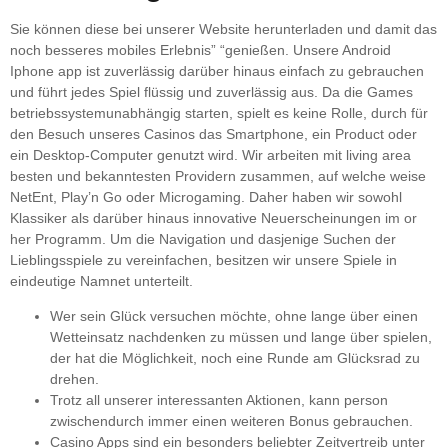
Sie können diese bei unserer Website herunterladen und damit das
noch besseres mobiles Erlebnis” “genießen. Unsere Android
Iphone app ist zuverlässig darüber hinaus einfach zu gebrauchen
und führt jedes Spiel flüssig und zuverlässig aus. Da die Games
betriebssystemunabhängig starten, spielt es keine Rolle, durch für
den Besuch unseres Casinos das Smartphone, ein Product oder
ein Desktop-Computer genutzt wird. Wir arbeiten mit living area
besten und bekanntesten Providern zusammen, auf welche weise
NetEnt, Play’n Go oder Microgaming. Daher haben wir sowohl
Klassiker als darüber hinaus innovative Neuerscheinungen im or
her Programm. Um die Navigation und dasjenige Suchen der
Lieblingsspiele zu vereinfachen, besitzen wir unsere Spiele in
eindeutige Namnet unterteilt.
Wer sein Glück versuchen möchte, ohne lange über einen
Wetteinsatz nachdenken zu müssen und lange über spielen,
der hat die Möglichkeit, noch eine Runde am Glücksrad zu
drehen.
Trotz all unserer interessanten Aktionen, kann person
zwischendurch immer einen weiteren Bonus gebrauchen.
Casino Apps sind ein besonders beliebter Zeitvertreib unter