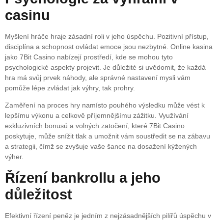
casinu
Myšlení hráče hraje zásadní roli v jeho úspěchu. Pozitivní přístup,
disciplína a schopnost ovládat emoce jsou nezbytné. Online kasina
jako 7Bit Casino nabízejí prostředí, kde se mohou tyto
psychologické aspekty projevit. Je důležité si uvědomit, že každá
hra má svůj prvek náhody, ale správné nastavení mysli vám
pomůže lépe zvládat jak výhry, tak prohry.
Zaměření na proces hry namísto pouhého výsledku může vést k
lepšímu výkonu a celkově příjemnějšímu zážitku. Využívání
exkluzivních bonusů a volných zatočení, které 7Bit Casino
poskytuje, může snížit tlak a umožnit vám soustředit se na zábavu
a strategii, čímž se zvyšuje vaše šance na dosažení kýžených
výher.
Řízení bankrollu a jeho
důležitost
Efektivní řízení peněz je jedním z nejzásadnějších pilířů úspěchu v