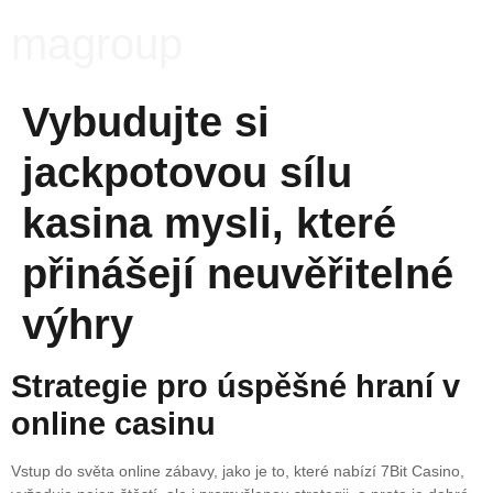
magroup
Vybudujte si
jackpotovou sílu
kasina mysli, které
přinášejí neuvěřitelné
výhry
Strategie pro úspěšné hraní v
online casinu
Vstup do světa online zábavy, jako je to, které nabízí 7Bit Casino,