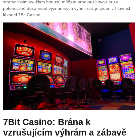
strategickým využitím bonusů můžete prodloužit svou hru a
potenciálně dosáhnout významných výher, což je jeden z hlavních
lákadel 7Bit Casino.
7Bit Casino: Brána k
vzrušujícím výhrám a zábavě