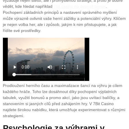
vyžaduje nejen štěstí, ale i promyšlenou strategii, a proto je dobré
vědět, kde hledat například
7bit casino no deposit bonus
.
Pochopení základních principů a nastavení správného myšlení
může výrazně ovlivnit vaše herní zážitky a potenciální výhry. Klíčem
je nejen volba her, ale i způsob, jakým k nim přistupujete, a jak
řídíte své prostředky.
Prodloužení herního času a maximalizace šancí na výhru je cílem
každého hráče. Toho lze dosáhnout díky pochopení výplatních
tabulek, využití bonusů a promo akcí, jako jsou uvítací balíčky, a
stanovením si jasných cílů před zahájením hry. V 7Bit Casino
najdete širokou nabídku, která umožňuje experimentovat s různými
strategiemi.
Psychologie za výhrami v