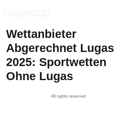
magroup
Wettanbieter
Abgerechnet Lugas
2025: Sportwetten
Ohne Lugas
All rights reserved