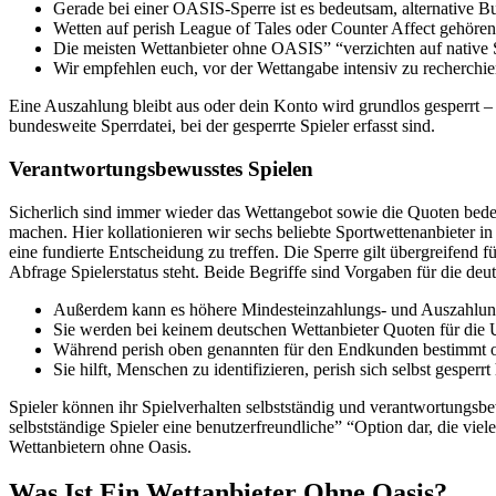
Gerade bei einer OASIS-Sperre ist es bedeutsam, alternative Bu
Wetten auf perish League of Tales oder Counter Affect gehören
Die meisten Wettanbieter ohne OASIS” “verzichten auf native 
Wir empfehlen euch, vor der Wettangabe intensiv zu recherchie
Eine Auszahlung bleibt aus oder dein Konto wird grundlos gesperrt – 
bundesweite Sperrdatei, bei der gesperrte Spieler erfasst sind.
Verantwortungsbewusstes Spielen
Sicherlich sind immer wieder das Wettangebot sowie die Quoten bedeut
machen. Hier kollationieren wir sechs beliebte Sportwettenanbieter i
eine fundierte Entscheidung zu treffen. Die Sperre gilt übergreifend
Abfrage Spielerstatus steht. Beide Begriffe sind Vorgaben für die de
Außerdem kann es höhere Mindesteinzahlungs- und Auszahlun
Sie werden bei keinem deutschen Wettanbieter Quoten für di
Während perish oben genannten für den Endkunden bestimmt off
Sie hilft, Menschen zu identifizieren, perish sich selbst gesper
Spieler können ihr Spielverhalten selbstständig und verantwortungsb
selbstständige Spieler eine benutzerfreundliche” “Option dar, die viel
Wettanbietern ohne Oasis.
Was Ist Ein Wettanbieter Ohne Oasis?