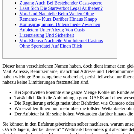
Zugang Auch Bei Bestehender Oasis-sperre
Lässt Sich Die Startverbot Legal Aufheben?
Vor- Und Nachteile Beim Wetten Ohne
Remanso – Kurz Darüber Hinaus Knapp
Bonusprogramme: Unterschiede Zwischen
Anbietern Unter Abzug Von Oasis
Lizenzierung Und Sicherheit
Vor- Ebenso Nachteile Von Internet Casinos
Ohne Sperrdatei Auf Einen Blick
Dieser kann verschiedenen Namen haben, doch dient immer dem gleic
Mail-Adresse, Benutzername, manchmal Adresse und Telefonnummer. We
haben wichtige Bonusangebote vorbereitet, perish teilweise nur über
nahezu keine Limitierungen festzustellen sind.
Bei Sportwetten koennte eine ganze Menge Kohle im Runde se
Tatsächlich läuft die Anbindung a good OASIS auf einen wesen
Die Regulierung erfolgt meist über Behörden wie Curacao oder
Wir erzählen Ihnen nun mehr über die tollsten Wettanbieter o
Der Anbieter ist für seine hohen Wettquoten darüber hinaus di
Sie können in den Erfahrungsberichten selber nachlesen, warum unse
OASIS lagern, der bei diesem” “Wettmarkt besonders gut abschneidet.