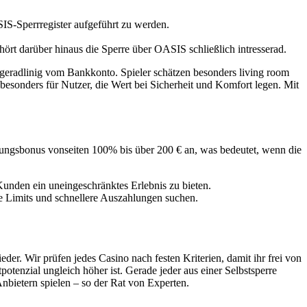
S-Sperrregister aufgeführt zu werden.
hört darüber hinaus die Sperre über OASIS schließlich intresserad.
geradlinig vom Bankkonto. Spieler schätzen besonders living room
esonders für Nutzer, die Wert bei Sicherheit und Komfort legen. Mit
lungsbonus vonseiten 100% bis über 200 € an, was bedeutet, wenn die
Kunden ein uneingeschränktes Erlebnis zu bieten.
e Limits und schnellere Auszahlungen suchen.
er. Wir prüfen jedes Casino nach festen Kriterien, damit ihr frei von
tenzial ungleich höher ist. Gerade jeder aus einer Selbstsperre
 Anbietern spielen – so der Rat von Experten.