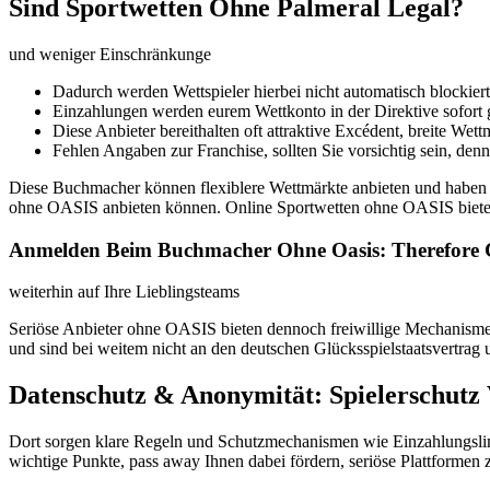
Sind Sportwetten Ohne Palmeral Legal?
und weniger Einschränkunge
Dadurch werden Wettspieler hierbei nicht automatisch blockiert
Einzahlungen werden eurem Wettkonto in der Direktive sofort 
Diese Anbieter bereithalten oft attraktive Excédent, breite Wet
Fehlen Angaben zur Franchise, sollten Sie vorsichtig sein, de
Diese Buchmacher können flexiblere Wettmärkte anbieten und haben of
ohne OASIS anbieten können. Online Sportwetten ohne OASIS bieten 
Anmelden Beim Buchmacher Ohne Oasis: Therefore Geh
weiterhin auf Ihre Lieblingsteams
Seriöse Anbieter ohne OASIS bieten dennoch freiwillige Mechanismen
und sind bei weitem nicht an den deutschen Glücksspielstaatsvertrag 
Datenschutz & Anonymität: Spielerschutz 
Dort sorgen klare Regeln und Schutzmechanismen wie Einzahlungslimi
wichtige Punkte, pass away Ihnen dabei fördern, seriöse Plattformen 