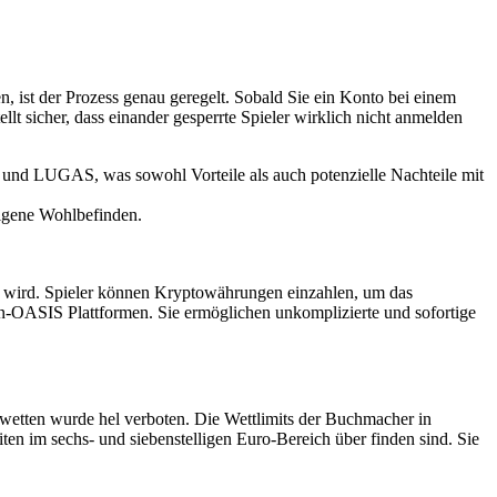
 ist der Prozess genau geregelt. Sobald Sie ein Konto bei einem
llt sicher, dass einander gesperrte Spieler wirklich nicht anmelden
und LUGAS, was sowohl Vorteile als auch potenzielle Nachteile mit
eigene Wohlbefinden.
t wird. Spieler können Kryptowährungen einzahlen, um das
n-OASIS Plattformen. Sie ermöglichen unkomplizierte und sofortige
kwetten wurde hel verboten. Die Wettlimits der Buchmacher in
en im sechs- und siebenstelligen Euro-Bereich über finden sind. Sie