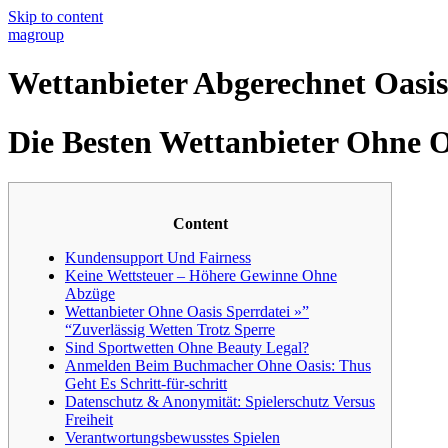
Skip to content
magroup
Wettanbieter Abgerechnet Oasis
Die Besten Wettanbieter Ohne O
Content
Kundensupport Und Fairness
Keine Wettsteuer – Höhere Gewinne Ohne
Abzüge
Wettanbieter Ohne Oasis Sperrdatei »”
“Zuverlässig Wetten Trotz Sperre
Sind Sportwetten Ohne Beauty Legal?
Anmelden Beim Buchmacher Ohne Oasis: Thus
Geht Es Schritt-für-schritt
Datenschutz & Anonymität: Spielerschutz Versus
Freiheit
Verantwortungsbewusstes Spielen