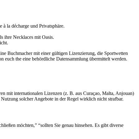
e à la décharge und Privatsphäre.
ls ihre Necklaces mit Oasis.
cht.
line Buchmacher mit einer gültigen Lizenzierung, die Sportwetten
n euch the eine behördliche Datensammlung übermittelt werden.
n mit internationalen Lizenzen (z. B. aus Curaçao, Malta, Anjouan)
Nutzung solcher Angebote in der Regel wirklich nicht strafbar.
ließen möchten,” “sollten Sie genau hinsehen. Es gibt diverse