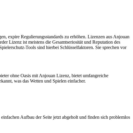
bungen, expire Regulierungsstandards zu erhöhen. Lizenzen aus Anjouan
eder Lizenz ist meistens die Gesamtseriosität und Reputation des
pielerschutz-Tools sind hierbei Schlüsselfaktoren. Sie sprechen vor
ieter ohne Oasis mit Anjouan Lizenz, bietet umfangreiche
ekannt, was das Wetten und Spielen einfacher.
einfachen Aufbau der Seite jetzt abgeholt und finden sich problemlos