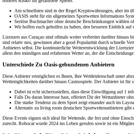
höheres Risiko für gefährdete Spieler.
Am schnellsten sind in der Regel Kryptowährungen, aber im übr
OASIS steht für ein allgemeines Sportwetten Informations Sys
Seriöse Buchmacher ohne deutsche Beschränkungen wählen oft
Wir hoffen euch geholfen zu haben, den besseren Einblick auf 
Lizenzen aus Curaçao sind oftmals weiter verbreitet darüber hinaus bi
sind relativ neu, gewinnen aber a good Popularität durch schnelle Ver
Anbieters selbst. Die kontinuierliche Weiterentwicklung der Lizenzie
allem den mündigen und erfahrenen Wetter an, der die Entscheidungen
Unterschiede Zu Oasis-gebundenen Anbietern
Diese Anbieter ermöglichen es Ihnen, Ihre Wettleidenschaft unter ab
Wettmöglichkeiten darüber hinaus Casinospiele. Der Anbieter ist für
Dabei ist echt sicherzustellen, dass diese Einwilligung auf 1 in
Falls Du daran Interesse hast, offeriert Dir der Wettanbieter 
Die starke Tendenz zu dem Sport zeigt einander auch im Layout 
Alternativ zu living room deutschen Sportwettenanbietern gib
Diese Events eignen sich ideal für Wettende, die frei und ohne Eins
zurecht. Robocat wurde 2024 ins Leben gerufen sowie ist ein Mitglied 