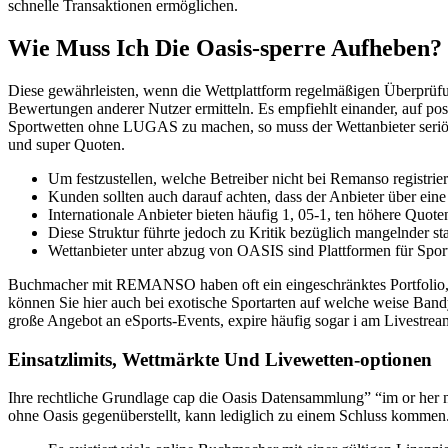
schnelle Transaktionen ermöglichen.
Wie Muss Ich Die Oasis-sperre Aufheben?
Diese gewährleisten, wenn die Wettplattform regelmäßigen Überprüfun
Bewertungen anderer Nutzer ermitteln. Es empfiehlt einander, auf po
Sportwetten ohne LUGAS zu machen, so muss der Wettanbieter seriös 
und super Quoten.
Um festzustellen, welche Betreiber nicht bei Remanso registrier
Kunden sollten auch darauf achten, dass der Anbieter über eine
Internationale Anbieter bieten häufig 1, 05-1, ten höhere Quote
Diese Struktur führte jedoch zu Kritik bezüglich mangelnder 
Wettanbieter unter abzug von OASIS sind Plattformen für Spor
Buchmacher mit REMANSO haben oft ein eingeschränktes Portfolio, We
können Sie hier auch bei exotische Sportarten auf welche weise Band
große Angebot an eSports-Events, expire häufig sogar i am Livestrea
Einsatzlimits, Wettmärkte Und Livewetten-optionen
Ihre rechtliche Grundlage cap die Oasis Datensammlung” “im or her ne
ohne Oasis gegenüberstellt, kann lediglich zu einem Schluss kommen.