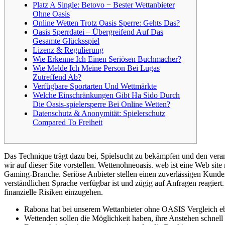
Platz A Single: Betovo − Bester Wettanbieter
Ohne Oasis
Online Wetten Trotz Oasis Sperre: Gehts Das?
Oasis Sperrdatei – Übergreifend Auf Das
Gesamte Glücksspiel
Lizenz & Regulierung
Wie Erkenne Ich Einen Seriösen Buchmacher?
Wie Melde Ich Meine Person Bei Lugas
Zutreffend Ab?
Verfügbare Sportarten Und Wettmärkte
Welche Einschränkungen Gibt Ha Sido Durch
Die Oasis-spielersperre Bei Online Wetten?
Datenschutz & Anonymität: Spielerschutz
Compared To Freiheit
Das Technique trägt dazu bei, Spielsucht zu bekämpfen und den vera
wir auf dieser Site vorstellen. Wettenohneoasis. web ist eine Web s
Gaming-Branche. Seriöse Anbieter stellen einen zuverlässigen Kundens
verständlichen Sprache verfügbar ist und zügig auf Anfragen reagiert
finanzielle Risiken einzugehen.
Rabona hat bei unserem Wettanbieter ohne OASIS Vergleich eb
Wettenden sollen die Möglichkeit haben, ihre Anstehen schnell