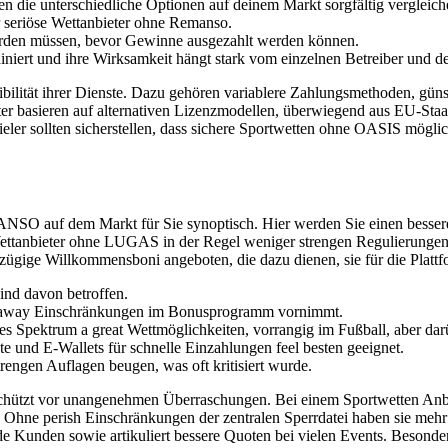
lten die unterschiedliche Optionen auf deinem Markt sorgfältig vergleich
ür seriöse Wettanbieter ohne Remanso.
werden müssen, bevor Gewinne ausgezahlt werden können.
ordiniert und ihre Wirksamkeit hängt stark vom einzelnen Betreiber und 
ilität ihrer Dienste. Dazu gehören variablere Zahlungsmethoden, günst
eter basieren auf alternativen Lizenzmodellen, überwiegend aus EU-Staat
ieler sollten sicherstellen, dass sichere Sportwetten ohne OASIS mögl
NSO auf dem Markt für Sie synoptisch. Hier werden Sie einen besser
Wettanbieter ohne LUGAS in der Regel weniger strengen Regulierungen 
gige Willkommensboni angeboten, die dazu dienen, sie für die Plattfo
sind davon betroffen.
ss away Einschränkungen im Bonusprogramm vornimmt.
 Spektrum a great Wettmöglichkeiten, vorrangig im Fußball, aber darü
 und E-Wallets für schnelle Einzahlungen feel besten geeignet.
rengen Auflagen beugen, was oft kritisiert wurde.
schützt vor unangenehmen Überraschungen. Bei einem Sportwetten Anbie
Ohne perish Einschränkungen der zentralen Sperrdatei haben sie mehr 
e Kunden sowie artikuliert bessere Quoten bei vielen Events. Besond