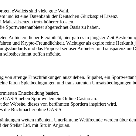
igen eWallets sind viele gute Wahl.
tem und ist eine Datenbank der Deutschen Glücksspiel Lizenz.
 Malta-Lizenzen trotz höherer Kosten.
die Sportwettenanbieter abgerechnet Oasis zu haben.
eten Anbietern lieber Flexibilität; hier gab es in jüngster Zeit Bestre
fahren und Krypto-Freundlichkeit. Wichtiger als expire reine Herkunft j
rungsstandards und das Proposal seriöser Anbieter für Transparenz und S
 selbstbestimmt treffen möchte.
zug von strenge Einschränkungen auszuleben. Supabet, ein Sportwettanb
 seine fairen Spielbedingungen und transparenten Umsatzbedingungen b
formierten Entscheidung basiert.
ohne OASIS neben Sportwetten ein Online Casino an.
der Website, dieses von berühmten Sportlern inspiriert wird.
t es die Buchmacher ohne OASIS.
chränkungen wetten möchten. Unerfahrene Wettfreunde werden über den 
der Stellar Ltd. mit Sitz in Anjouan.