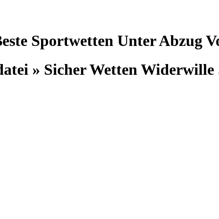
este Sportwetten Unter Abzug V
atei » Sicher Wetten Widerwille