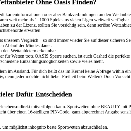
ettanbieter Ohne Oasis Finden?
 Kreditkarteninformationen oder aber Bankverbindungen an den Wettan
ren weit mehr als 1. 1000 Spiele aus vielen Ligen weltweit verfügbar.
en zu der Lizenz, sollten Sie vorsichtig sein, denn seriöse Wettanbie
ichtsbehörde erwarten.
us unserem Vergleich – so sind immer wieder Sie auf dieser sicheren Sei
ch Ablauf der Mindestdauer.
n den Wettanbietern erkennbar.
eter für Wetten trotz OASIS Sperre suchen, ist auch Cashed die perfekte
erschiedene Einzahlungsmöglichkeiten sowie vieles mehr.
n im Ausland. Für dich heißt das im Kernel keine Abfrage within einer
tiv, denn jeder möchte nicht lieber Freiheit beim Wetten? Doch Vorsicht
ieler Dafür Entscheiden
le ebenso direkt mitverfolgen kann. Sportwetten ohne BEAUTY mit Pay
teht über einen 16-stelligen PIN-Code, ganz abgerechnet Angabe sensi
n, um möglichst inkognito beste Sportwetten abzuschließen.