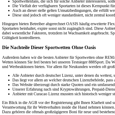
Sportwettenfans, die sich für solche Anbieter interessieren, sol
Die Vielfalt der verfügbaren Sportarten ist dieses Kernpunkt f
Auch an dieser stelle gelten Umsatzbedingungen, die erfüllt 
Diese sind jedoch oft weniger standardisiert, nicht zentral ko
Hingegen bieten Betreiber abgerechnet OASIS häufig erweiterte Flexib
Sportarten beinhaltet, expire sonst nicht zugänglich sind. Diese Anbi
dabei wesentliche Faktoren, trotzdem ist Wachsamkeit angebracht. Sp
Gültigkeit kontrollieren.
Die Nachteile Dieser Sportwetten Ohne Oasis
Außerdem haben wir die besten Anbieter für Sportwetten ohne REMA
Wetten können Sie feel besten bei unseren Testsieger 888Sport. Da 
und Werbeaktionen bieten. Vor allem für Neukunden werden oft großzü
Alle Anbieter durch deutscher Lizenz, unter denen du wettest, 
Das liegt vor allem an welcher deutschen Lizenzbehörde, pa
Das Website überzeugt durch starke Quoten und ein umfassendes
Unserer Erfahrung nach sind Kryptowährungen, Prepaid-Dienste
Anbieter mit Curacao Lizenz mussten sich historisch weniger st
Ein Blick in die AGB vor der Registrierung gibt Ihnen Klarheit und 
Verantwortung für ihr Wettverhalten inside die Hand nehmen können. 
Dazu gehören die oftmals großzügigeren Boni für neue und bestehend