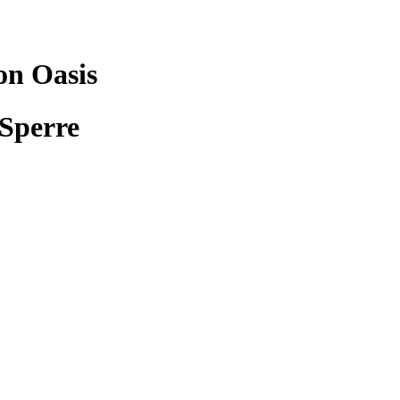
on Oasis
 Sperre