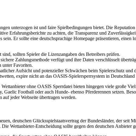
gen unterzogen ist und faire Spielbedingungen bietet. Die Reputation e
sitive Erfahrungsberichte zu achten, die Transparenz und Zuverlässigk
sein. Er sollte eine deutschsprachige Homepage präsentieren, einen 
t sind, sollten Spieler die Lizenzangaben des Betreibers prüfen.
 sichere Zahlungsmethode verfügt und ihre Daten verschlüsselt überträg
n unter Favoriten.
staatlicher Aufsicht und potenzieller Schwächen beim Spielerschutz u
twetten, expire nicht an das OASIS-Spielersperrsystem in Deutschland 
ttanbieter ohne OASIS Sperrdatei bieten hingegen viele große Vielfa
y, Gaelic Football oder auch Hunde- ebenso Pferderennen setzen. Beson
m auf jeder Webseite übertragen werden.
uen, deutschen Glücksspielstaatsvertrag der Bundesländer, der seit Mit
 Die Wettanbieter-Entscheidung sollte gegen den deutschen Anbieter g