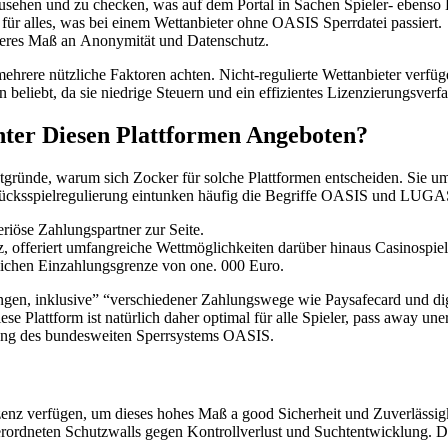
sehen und zu checken, was auf dem Portal in Sachen Spieler- ebenso D
r alles, was bei einem Wettanbieter ohne OASIS Sperrdatei passiert.
heres Maß an Anonymität und Datenschutz.
 mehrere nützliche Faktoren achten. Nicht-regulierte Wettanbieter verf
 beliebt, da sie niedrige Steuern und ein effizientes Lizenzierungsverfa
ter Diesen Plattformen Angeboten?
tgründe, warum sich Zocker für solche Plattformen entscheiden. Sie um
 Glücksspielregulierung eintunken häufig die Begriffe OASIS und LUG
riöse Zahlungspartner zur Seite.
, offeriert umfangreiche Wettmöglichkeiten darüber hinaus Casinospiel
lichen Einzahlungsgrenze von one. 000 Euro.
ngen, inklusive” “verschiedener Zahlungswege wie Paysafecard und d
se Plattform ist natürlich daher optimal für alle Spieler, pass away
hrung des bundesweiten Sperrsystems OASIS.
izenz verfügen, um dieses hohes Maß a good Sicherheit und Zuverlässig
rordneten Schutzwalls gegen Kontrollverlust und Suchtentwicklung. Diese