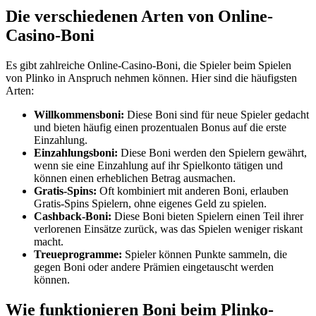
Die verschiedenen Arten von Online-
Casino-Boni
Es gibt zahlreiche Online-Casino-Boni, die Spieler beim Spielen
von Plinko in Anspruch nehmen können. Hier sind die häufigsten
Arten:
Willkommensboni:
Diese Boni sind für neue Spieler gedacht
und bieten häufig einen prozentualen Bonus auf die erste
Einzahlung.
Einzahlungsboni:
Diese Boni werden den Spielern gewährt,
wenn sie eine Einzahlung auf ihr Spielkonto tätigen und
können einen erheblichen Betrag ausmachen.
Gratis-Spins:
Oft kombiniert mit anderen Boni, erlauben
Gratis-Spins Spielern, ohne eigenes Geld zu spielen.
Cashback-Boni:
Diese Boni bieten Spielern einen Teil ihrer
verlorenen Einsätze zurück, was das Spielen weniger riskant
macht.
Treueprogramme:
Spieler können Punkte sammeln, die
gegen Boni oder andere Prämien eingetauscht werden
können.
Wie funktionieren Boni beim Plinko-