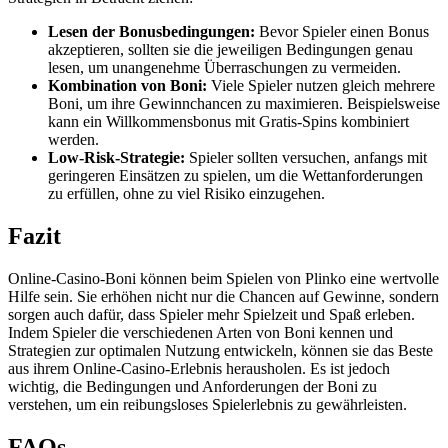
Lesen der Bonusbedingungen:
Bevor Spieler einen Bonus
akzeptieren, sollten sie die jeweiligen Bedingungen genau
lesen, um unangenehme Überraschungen zu vermeiden.
Kombination von Boni:
Viele Spieler nutzen gleich mehrere
Boni, um ihre Gewinnchancen zu maximieren. Beispielsweise
kann ein Willkommensbonus mit Gratis-Spins kombiniert
werden.
Low-Risk-Strategie:
Spieler sollten versuchen, anfangs mit
geringeren Einsätzen zu spielen, um die Wettanforderungen
zu erfüllen, ohne zu viel Risiko einzugehen.
Fazit
Online-Casino-Boni können beim Spielen von Plinko eine wertvolle
Hilfe sein. Sie erhöhen nicht nur die Chancen auf Gewinne, sondern
sorgen auch dafür, dass Spieler mehr Spielzeit und Spaß erleben.
Indem Spieler die verschiedenen Arten von Boni kennen und
Strategien zur optimalen Nutzung entwickeln, können sie das Beste
aus ihrem Online-Casino-Erlebnis herausholen. Es ist jedoch
wichtig, die Bedingungen und Anforderungen der Boni zu
verstehen, um ein reibungsloses Spielerlebnis zu gewährleisten.
FAQs