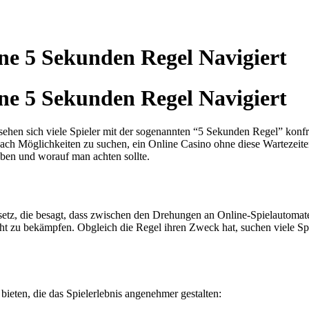
e 5 Sekunden Regel Navigiert
e 5 Sekunden Regel Navigiert
ehen sich viele Spieler mit der sogenannten “5 Sekunden Regel” konfron
 nach Möglichkeiten zu suchen, ein Online Casino ohne diese Wartezeit
geben und worauf man achten sollte.
esetz, die besagt, dass zwischen den Drehungen an Online-Spielautoma
cht zu bekämpfen. Obgleich die Regel ihren Zweck hat, suchen viele Sp
ieten, die das Spielerlebnis angenehmer gestalten: