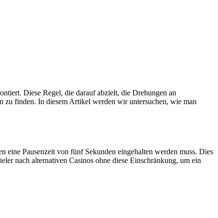
tiert. Diese Regel, die darauf abzielt, die Drehungen an
en zu finden. In diesem Artikel werden wir untersuchen, wie man
ten eine Pausenzeit von fünf Sekunden eingehalten werden muss. Dies
ieler nach alternativen Casinos ohne diese Einschränkung, um ein