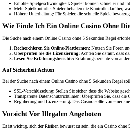
Erhöhte Spielgeschwindigkeit: Spieler können schneller und int
Mehr Spielkontrolle: Spieler behalten die Kontrolle darüber, wa
Höhere Unterhaltung: Für Spieler, die schnelle Spiele bevorzug
Wie Finde Ich Ein Online Casino Ohne Die
Die Suche nach einem Online Casino ohne 5 Sekunden Regel erfordert 
Recherchieren Sie Online-Plattformen:
Nutzen Sie Foren und
Überprüfen Sie die Lizenzierung:
Achten Sie darauf, dass da
Lesen Sie Erfahrungsberichte:
Erfahrungsberichte von andere
Auf Sicherheit Achten
Bei der Suche nach einem Online Casino ohne 5 Sekunden Regel sollte S
SSL-Verschlüsselung: Stellen Sie sicher, dass die Website gesch
Transparente Datenschutzrichtlinien: Überprüfen Sie, dass die
Regulierung und Lizenzierung: Das Casino sollte von einer ane
Vorsicht Vor Illegalen Angeboten
Es ist wichtig, sich der Risiken bewusst zu sein, die ein Casino ohne