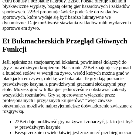
extra bonusy i bezpłatne nagrody. 22Bet Polska oferuje klientom
błyskawiczne wypłaty, bogatą ofertę gier hazardowych i zakładów
sportowych. 22Bet proponuje świeże podejście do zakładów
sportowych, które wydaje się być bardzo lukratywne we
dynamiczne. Daje możliwość stawiania zakładów mhh wydarzenia
sportowe em żywo.
Et Bukmacherskich Przegląd Głównych
Funkcji
Jeśli tęsknisz za stacjonarnymi lokalami, powinieneś dołączyć do
gry z prawdziwym krupierem. Na stronie 22Bet znajduje się ponad
a hundred stołów w wersji na żywo, wśród których można grać w
blackjacka em żywo, ruletkę we bakarata. Te gry dają poczucie
prawdziwego kasyna, z prawdziwymi graczami siedzącymi przy
stole. Możesz grać w kilka gier jednocześnie i obstawiać zakłady
wszystkich rozmiarów. Gry są operowane wyłącznie przez
profesjonalnych i przyjaznych krupierów,” “więc zawsze
otrzymujesz możliwie najprzyjemniejsze doświadczenie związane z
rozgrywką.
22Bet daje możliwość gry na żywo i zobaczyć, jak to jest być
w prawdziwym kasynie.
Bezsprzecznie o wiele łatwiej jest zrozumieć przebieg meczu i