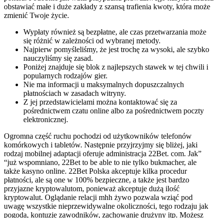
obstawiać małe i duże zakłady z szansą trafienia kwoty, która może
zmienić Twoje życie.
Wypłaty również są bezpłatne, ale czas przetwarzania może
się różnić w zależności od wybranej metody.
Najpierw pomyśleliśmy, że jest trochę za wysoki, ale szybko
nauczyliśmy się zasad.
Poniżej znajduje się blok z najlepszych stawek w tej chwili i
popularnych rodzajów gier.
Nie ma informacji u maksymalnych dopuszczalnych
płatnościach w zasadach witryny.
Z jej przedstawicielami można kontaktować się za
pośrednictwem czatu online albo za pośrednictwem poczty
elektronicznej.
Ogromna część ruchu pochodzi od użytkowników telefonów
komórkowych i tabletów. Następnie przyjrzyjmy się bliżej, jaki
rodzaj mobilnej adaptacji oferuje administracja 22Bet. com. Jak”
“już wspomniano, 22Bet to be able to nie tylko bukmacher, ale
także kasyno online. 22Bet Polska akceptuje kilka procedur
płatności, ale są one w 100% bezpieczne, a także jest bardzo
przyjazne kryptowalutom, ponieważ akceptuje dużą ilość
kryptowalut. Oglądanie relacji mhh żywo pozwala wziąć pod
uwagę wszystkie nieprzewidywalne okoliczności, tego rodzaju jak
pogoda, kontuzje zawodników, zachowanie drużyny itp. Możesz