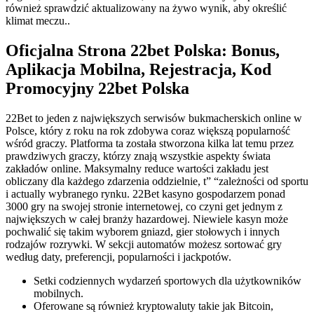
również sprawdzić aktualizowany na żywo wynik, aby określić
klimat meczu..
Oficjalna Strona 22bet Polska: Bonus,
Aplikacja Mobilna, Rejestracja, Kod
Promocyjny 22bet Polska
22Bet to jeden z największych serwisów bukmacherskich online w
Polsce, który z roku na rok zdobywa coraz większą popularność
wśród graczy. Platforma ta została stworzona kilka lat temu przez
prawdziwych graczy, którzy znają wszystkie aspekty świata
zakładów online. Maksymalny reduce wartości zakładu jest
obliczany dla każdego zdarzenia oddzielnie, t” “zależności od sportu
i actually wybranego rynku. 22Bet kasyno gospodarzem ponad
3000 gry na swojej stronie internetowej, co czyni get jednym z
największych w całej branży hazardowej. Niewiele kasyn może
pochwalić się takim wyborem gniazd, gier stołowych i innych
rodzajów rozrywki. W sekcji automatów możesz sortować gry
według daty, preferencji, popularności i jackpotów.
Setki codziennych wydarzeń sportowych dla użytkowników
mobilnych.
Oferowane są również kryptowaluty takie jak Bitcoin,