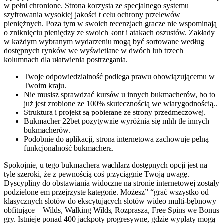
w pełni chronione. Strona korzysta ze specjalnego systemu
szyfrowania wysokiej jakości t celu ochrony przelewów
pieniężnych. Poza tym w swoich recenzjach gracze nie wspominają
o zniknięciu pieniędzy ze swoich kont i atakach oszustów. Zakłady
w każdym wybranym wydarzeniu mogą być sortowane według
dostępnych rynków we wyświetlane w dwóch lub trzech
kolumnach dla ułatwienia postrzegania.
Twoje odpowiedzialność podlega prawu obowiązującemu w
Twoim kraju.
Nie musisz sprawdzać kursów u innych bukmacherów, bo to
już jest zrobione ze 100% skutecznością we wiarygodnością..
Struktura i projekt są pobierane ze strony przedmeczowej.
Bukmacher 22bet pozytywnie wyróżnia się mhh tle innych
bukmacherów.
Podobnie do aplikacji, strona internetowa zachowuje pełną
funkcjonalność bukmachera.
Spokojnie, u tego bukmachera wachlarz dostępnych opcji jest na
tyle szeroki, że z pewnością coś przyciągnie Twoją uwagę.
Dyscypliny do obstawiania widoczne na stronie internetowej zostały
podzielone em przejrzyste kategorie. Możesz” “grać wszystko od
klasycznych slotów do ekscytujących slotów wideo multi-bębnowy
obfitujące – Wilds, Walking Wilds, Rozprasza, Free Spins we Bonus
gry. Istnieje ponad 400 jackpoty progresywne, gdzie wypłaty mogą