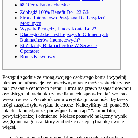
⚽️ Oferty Bukmacherskie
Zdobądź 100% Benefit Do 122 €/$
Strona Internetowa Przyjazna Dla Urządzeń
Mobilnych
Wypłaty Pieniędzy Unces Konta Bet22
Dlaczego 22bet Jest Lepszy Od Odmiennych
Bukmacherów Internetowych?
Et Zakłady Bukmacherskie W Serwisie
Operatora
Bonus Kasynowy
Postępuj zgodnie ze stroną swojego osobistego konta i wypełnij
niezbędne informacje. W przeciwnym razie możesz stracić szansę
na uzyskanie cenionych premii. Firma ma prawo zażądać dowodu
osobistego lub rachunku za media w celu sprawdzenia Twojego
wieku i adresu. Po zakończeniu weryfikacji tożsamości będziesz
mógł zażądać tylu wypłat, ile chcesz. Naliczyliśmy ich ponad 50,
takich jak pojedyncze, podwójne, handicap,” “akumulator,
powyżej/poniżej i odmienne. Możesz postawić na łączny wynik
względnie na gracza, który zdobędzie następną bramkę i wiele
więcej.
Aby zgranąć bonus powitalny, należy spełnić określone