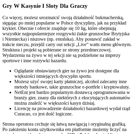
Gry W Kasynie I Sloty Dla Graczy
Co więcej, możesz urozmaicić swoją działalność bukmacherską,
sięgając po mniej popularne w Polsce dyscypliny, jak na przykład
krykiet. Obecnie t ofercie znajduje się 10 lig, które obejmują
wszystkie najpopularniejsze rozgrywki (takie grunzochse Brytyjska
i Niemiecka) i niszowe (np. estońska). Aby postawić zakład w
trakcie meczu, przejdź carry out sekcji „Live” watts menu głównym.
Struktura i projekt są pobierane ze strony przedmeczowej.
Wydarzenia na żywo w tej sekcji nie są podzielone na imprezy
sportowe i inne rozrywki hazardu.
Oglądanie obstawianych gier na żywo jest dostępne dla
większości istniejących dyscyplin sportu.
Możesz użyć swojej karty płatniczej, alcohol zalecamy inne
metody bankowe, takie grunzochse e-portfele i kryptowaluty.
NetEnt jest bardzo popularnym dostawcą oprogramowania w
branży gier, znany dla niektórych z ekscytujących automatów
można znaleźć w większości kasyn dzisiaj.
Licencję na prowadzenie działalności hazardowej wydał rząd
Curacao, co jest dość logiczne.
Strona operatora cechuje się łatwą nawigacją i oryginalną grafiką.
Po założeniu konta użytkownika em platformie możemy liczyć na