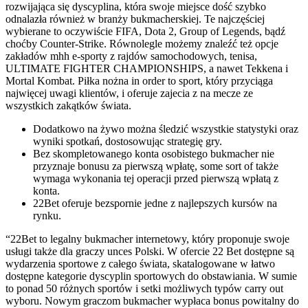
rozwijająca się dyscyplina, która swoje miejsce dość szybko
odnalazła również w branży bukmacherskiej. Te najczęściej
wybierane to oczywiście FIFA, Dota 2, Group of Legends, bądź
choćby Counter-Strike. Równolegle możemy znaleźć też opcje
zakładów mhh e-sporty z rajdów samochodowych, tenisa,
ULTIMATE FIGHTER CHAMPIONSHIPS, a nawet Tekkena i
Mortal Kombat. Piłka nożna in order to sport, który przyciąga
najwięcej uwagi klientów, i oferuje zajecia z na mecze ze
wszystkich zakątków świata.
Dodatkowo na żywo można śledzić wszystkie statystyki oraz
wyniki spotkań, dostosowując strategię gry.
Bez skompletowanego konta osobistego bukmacher nie
przyznaje bonusu za pierwszą wpłatę, some sort of także
wymaga wykonania tej operacji przed pierwszą wpłatą z
konta.
22Bet oferuje bezspornie jedne z najlepszych kursów na
rynku.
“22Bet to legalny bukmacher internetowy, który proponuje swoje
usługi także dla graczy unces Polski. W ofercie 22 Bet dostępne są
wydarzenia sportowe z całego świata, skatalogowane w łatwo
dostępne kategorie dyscyplin sportowych do obstawiania. W sumie
to ponad 50 różnych sportów i setki możliwych typów carry out
wyboru. Nowym graczom bukmacher wypłaca bonus powitalny do