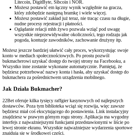
Litecoin, DigitByte, Sibcoin i NOR.
Możesz postawić em łączny wynik względnie na gracza,
który zdobędzie następną bramkę i wiele więcej.
Możesz postawić zakład już teraz, nie tracąc czasu na długie,
nudne procesy rejestracji i płatności.
Oglądanie relacji mhh żywo pozwala wziąć pod uwagę
wszystkie nieprzewidywalne okoliczności, tego rodzaju jak
pogoda, kontuzje zawodników, zachowanie drużyny itp.
Możesz jeszcze bardziej ułatwić cały proces, wykorzystując swoje
konto w mediach społecznościowych. Po prostu pozwól
bukmacherowi uzyskać dostęp do twojej strony na Facebooku, a
Wszystko inne zostanie wykonane automatycznie. Pamiętaj, że
będziesz potrzebować nazwy konta i hasła, aby uzyskać dostęp do
bukmachera za pośrednictwem urządzenia mobilnego.
Jak Działa Bukmacher?
22Bet oferuje kilka tysięcy raffgier kasynowych od najlepszych
dostawców. Poza tym biblioteka wciąż się rozwija, więc zawsze
będziesz miał coś ekscytującego do postawienia. Link instalacyjny
znajdziesz w prawym górnym rogu strony. Aplikacja ma wygodny
interfejs z najważniejszymi funkcjami przedstawionymi w liście po
lewej stronie ekranu. Wszystkie najważniejsze wydarzenia sportowe
znajdują się w środkowej części.