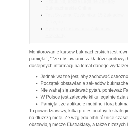
Pzbuk Najlepsze Legalne Zakłady
Bukmacherskie Online
Test Systemu Czytelnika: 15 Zakładów
Z Rzędu
Systemy Obstawiania Zakładów –
Przykłady
Monitorowanie kursów bukmacherskich jest równ
pamiętać, ” “że obstawianie zakładów sportowy
dostępnych informacji na temat danego wydarze
Jednak ważne jest, aby zachować ostrożn
Początek obstawiania zakładów bukmachers
Nie wahaj się zadawać pytań, ponieważ Fair
W Polsce jest zaledwie kilku legalnie dzi
Pamiętaj, że aplikacje mobilne i fora bukm
To powiedziawszy, kilka profesjonalnych strategi
na dłuższą metę. Ze względu mhh różnice czasowe
obstawiają mecze Ekstraklasy, a także niższych l