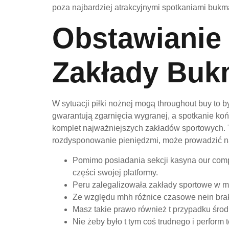
poza najbardziej atrakcyjnymi spotkaniami bukm
Obstawianie 
Zakłady Buk
W sytuacji piłki nożnej mogą throughout buy to by
gwarantują zgarnięcia wygranej, a spotkanie ko
komplet najważniejszych zakładów sportowych.
rozdysponowanie pieniędzmi, może prowadzić n
Pomimo posiadania sekcji kasyna our compa
części swojej platformy.
Peru zalegalizowała zakłady sportowe w mil
Ze względu mhh różnice czasowe nein braku
Masz takie prawo również t przypadku śro
Nie żeby było t tym coś trudnego i perform 