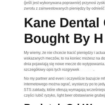
(jeśli jest wykonywana poprawnie) przynosi zyski
zwrotu z zainwestowanych pieniędzy by odnieść
Kane Dental
Bought By H 
My wiemy, że nie chcecie tracić pieniędzy i act
wskazanych meczów, to na koniec możesz na doda
dnia pojawiają się nowe mecze do wytypowania. 
szczegółowy opis tych rozgrywek
mostbet
.
No my partner and even i oczywiście bazujcie mh
internetowego można ograć, wystarczy po to jedy
STS zakłady, które oferują wymagają wcześniejsze
części lubić ryzyko, light beer obstawianie grube