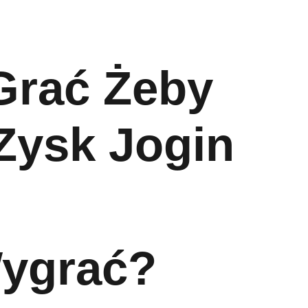
Grać Żeby
Zysk Jogin
Wygrać?