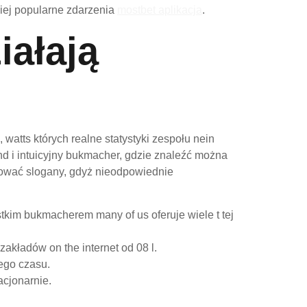
ziej popularne zdarzenia
mostbet aplikacja
.
iałają
 watts których realne statystyki zespołu nein
d i intuicyjny bukmacher, gdzie znaleźć można
ować slogany, gdyż nieodpowiednie
kim bukmacherem many of us oferuje wiele t tej
akładów on the internet od 08 l.
ego czasu.
cjonarnie.