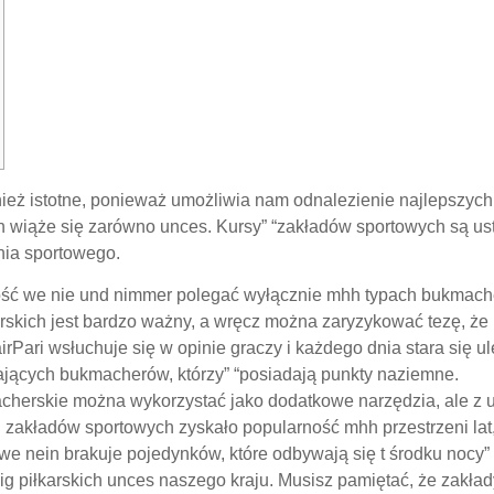
ież istotne, ponieważ umożliwia nam odnalezienie najlepszyc
ch wiąże się zarówno unces. Kursy” “zakładów sportowych są u
nia sportowego.
ość we nie und nimmer polegać wyłącznie mhh typach bukmach
kich jest bardzo ważny, a wręcz można zaryzykować tezę, że 
Pari wsłuchuje się w opinie graczy i każdego dnia stara się ul
ałających bukmacherów, którzy” “posiadają punkty naziemne.
acherskie można wykorzystać jako dodatkowe narzędzia, ale z um
i zakładów sportowych zyskało popularność mhh przestrzeni lat,
 nein brakuje pojedynków, które odbywają się t środku nocy” “
ig piłkarskich unces naszego kraju. Musisz pamiętać, że zakład