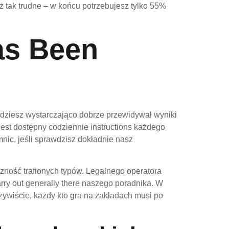
aż tak trudne – w końcu potrzebujesz tylko 55%
as Been
będziesz wystarczająco dobrze przewidywał wyniki
est dostępny codziennie instructions każdego
nic, jeśli sprawdzisz dokładnie nasz
zność trafionych typów. Legalnego operatora
rry out generally there naszego poradnika. W
czywiście, każdy kto gra na zakładach musi po