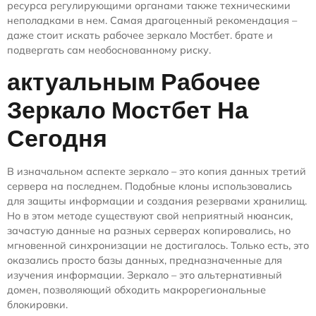
ресурса регулирующими органами также техническими
неполадками в нем. Самая драгоценный рекомендация –
даже стоит искать рабочее зеркало Мостбет. брате и
подвергать сам необоснованному риску.
актуальным Рабочее
Зеркало Мостбет На
Сегодня
В изначальном аспекте зеркало – это копия данных третий
сервера на последнем. Подобные клоны использовались
для защиты информации и создания резервами хранилищ.
Но в этом методе существуют свой неприятный нюансик,
зачастую данные на разных серверах копировались, но
мгновенной синхронизации не достигалось. Только есть, это
оказались просто базы данных, предназначенные для
изучения информации. Зеркало – это альтернативный
домен, позволяющий обходить макрорегиональные
блокировки.