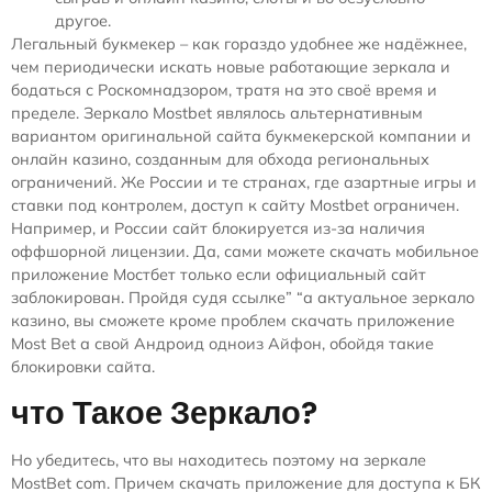
другое.
Легальный букмекер – как гораздо удобнее же надёжнее,
чем периодически искать новые работающие зеркала и
бодаться с Роскомнадзором, тратя на это своё время и
пределе. Зеркало Mostbet являлось альтернативным
вариантом оригинальной сайта букмекерской компании и
онлайн казино, созданным для обхода региональных
ограничений. Же России и те странах, где азартные игры и
ставки под контролем, доступ к сайту Mostbet ограничен.
Например, и России сайт блокируется из-за наличия
оффшорной лицензии. Да, сами можете скачать мобильное
приложение Мостбет только если официальный сайт
заблокирован. Пройдя судя ссылке” “а актуальное зеркало
казино, вы сможете кроме проблем скачать приложение
Most Bet а свой Андроид одноиз Айфон, обойдя такие
блокировки сайта.
что Такое Зеркало?
Но убедитесь, что вы находитесь поэтому на зеркале
MostBet com. Причем скачать приложение для доступа к БК