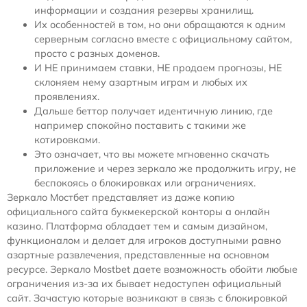
информации и создания резервы хранилищ.
Их особенностей в том, но они обращаются к одним
серверным согласно вместе с официальному сайтом,
просто с разных доменов.
И НЕ принимаем ставки, НЕ продаем прогнозы, НЕ
склоняем нему азартным играм и любых их
проявлениях.
Дальше беттор получает идентичную линию, где
например спокойно поставить с такими же
котировками.
Это означает, что вы можете мгновенно скачать
приложение и через зеркало же продолжить игру, не
беспокоясь о блокировках или ограничениях.
Зеркало Мостбет представляет из даже копию
официального сайта букмекерской конторы а онлайн
казино. Платформа обладает тем и самым дизайном,
функционалом и делает для игроков доступными равно
азартные развлечения, представленные на основном
ресурсе. Зеркало Mostbet даете возможность обойти любые
ограничения из-за их бывает недоступен официальный
сайт. Зачастую которые возникают в связь с блокировкой