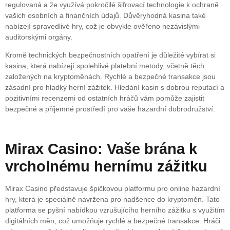
regulovaná a že využívá pokročilé šifrovací technologie k ochraně
vašich osobních a finančních údajů. Důvěryhodná kasina také
nabízejí spravedlivé hry, což je obvykle ověřeno nezávislými
auditorskými orgány.
Kromě technických bezpečnostních opatření je důležité vybírat si
kasina, která nabízejí spolehlivé platební metody, včetně těch
založených na kryptoměnách. Rychlé a bezpečné transakce jsou
zásadní pro hladký herní zážitek. Hledání kasin s dobrou reputací a
pozitivními recenzemi od ostatních hráčů vám pomůže zajistit
bezpečné a příjemné prostředí pro vaše hazardní dobrodružství.
Mirax Casino: Vaše brána k
vrcholnému hernímu zážitku
Mirax Casino představuje špičkovou platformu pro online hazardní
hry, která je speciálně navržena pro nadšence do kryptoměn. Tato
platforma se pyšní nabídkou vzrušujícího herního zážitku s využitím
digitálních měn, což umožňuje rychlé a bezpečné transakce. Hráči