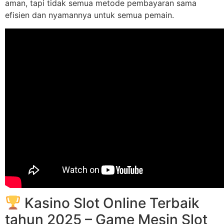
aman, tapi tidak semua metode pembayaran sama
efisien dan nyamannya untuk semua pemain.
Kasino Slot Online Terbaik
tahun 2025 – Game Mesin Slot