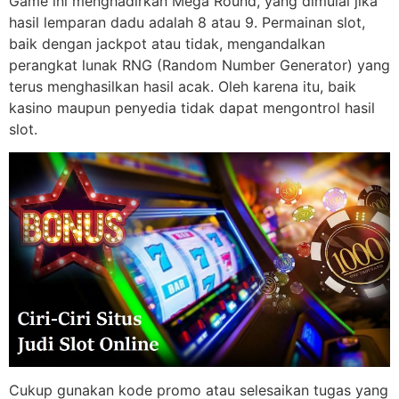
Game ini menghadirkan Mega Round, yang dimulai jika
hasil lemparan dadu adalah 8 atau 9. Permainan slot,
baik dengan jackpot atau tidak, mengandalkan
perangkat lunak RNG (Random Number Generator) yang
terus menghasilkan hasil acak. Oleh karena itu, baik
kasino maupun penyedia tidak dapat mengontrol hasil
slot.
Cukup gunakan kode promo atau selesaikan tugas yang