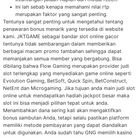
Ini lah sebab kenapa memahami nilai rtp
merupakan faktor yang sangat penting.
Tentunya sangat penting untuk mengetahui tentang
penawaran bonus menarik yang tersedia di website
kami. JKTGAME sebagai bandar slot online gacor
tentunya tidak sembarangan dalam memberikan
berbagai macam promo tambahan sehingga dapat
memanjakan semua member yang bergabung. Bisa
dibilang bahwa Flow Gaming merupakan provider judi
slot terlengkap yang menyediakan game online seperti
Evolution Gaming, BetSoft, Quick Spin, BetConstruct,
NetEnt dan Microgaming. Jika tujuan anda main judi slot
online untuk mendapatkan hadiah jackpot besar maka
slot ini bisa menjadi pilihan tepat untuk anda.
Menambahkan dana sering kali akan mengaktifkan
bonus sambutan Anda, tetapi selalu pastikan platform
memiliki metode pembayaran yang dapat diandalkan
untuk digunakan. Anda sudah tahu GNG memilih kasino