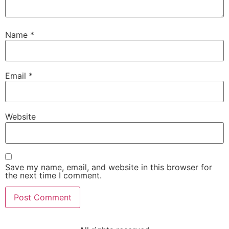
Name
*
Email
*
Website
Save my name, email, and website in this browser for
the next time I comment.