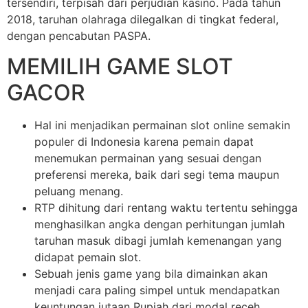
tersendiri, terpisah dari perjudian kasino. Pada tahun
2018, taruhan olahraga dilegalkan di tingkat federal,
dengan pencabutan PASPA.
MEMILIH GAME SLOT
GACOR
Hal ini menjadikan permainan slot online semakin
populer di Indonesia karena pemain dapat
menemukan permainan yang sesuai dengan
preferensi mereka, baik dari segi tema maupun
peluang menang.
RTP dihitung dari rentang waktu tertentu sehingga
menghasilkan angka dengan perhitungan jumlah
taruhan masuk dibagi jumlah kemenangan yang
didapat pemain slot.
Sebuah jenis game yang bila dimainkan akan
menjadi cara paling simpel untuk mendapatkan
keuntungan jutaan Rupiah dari modal receh.