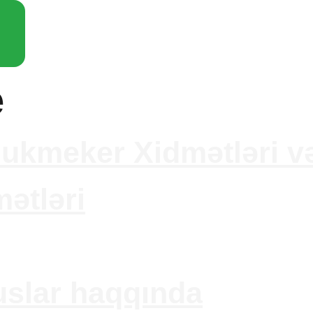
е
Bukmeker Xidmətləri və
ətləri
uslar haqqında