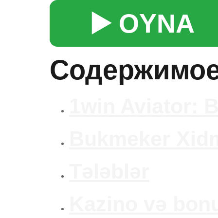
▶️ OYNA
Содержимо
1win Aviator: 
Bukmeker Xidm
Tələblər
Kazino və bon