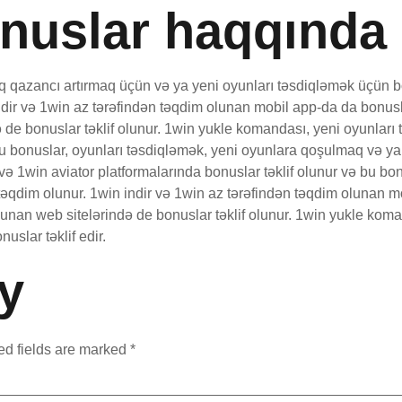
nuslar haqqında
qazancı artırmaq üçün və ya yeni oyunları təsdiqləmək üçün bon
indir və 1win az tərəfindən təqdim olunan mobil app-da da bonus
 de bonuslar təklif olunur. 1win yukle komandası, yeni oyunlar
Bu bonuslar, oyunları təsdiqləmək, yeni oyunlara qoşulmaq və 
ə 1win aviator platformalarında bonuslar təklif olunur və bu bo
qdim olunur. 1win indir və 1win az tərəfindən təqdim olunan mob
unan web sitelərində de bonuslar təklif olunur. 1win yukle koma
slar təklif edir.
y
ed fields are marked
*