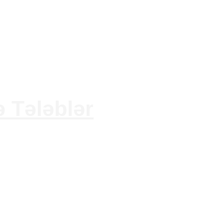
 Tələblər