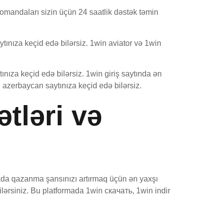
omandaları sizin üçün 24 saatlik dəstək təmin
ınıza keçid edə bilərsiz. 1win aviator və 1win
nıza keçid edə bilərsiz. 1win giriş saytında ən
 azerbaycan saytınıza keçid edə bilərsiz.
tləri və
ada qazanma şansınızı artırmaq üçün ən yaxşı
bilərsiniz. Bu platformada 1win скачать, 1win indir