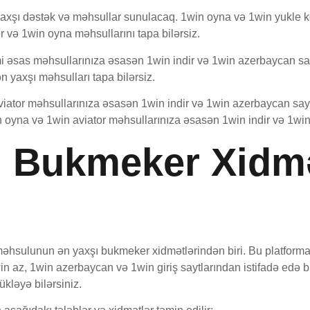
axşı dəstək və məhsullar sunulacaq. 1win oyna və 1win yukle k
or və 1win oyna məhsullarını tapa bilərsiz.
 əsas məhsullarınıza əsasən 1win indir və 1win azerbaycan sayt
 yaxşı məhsulları tapa bilərsiz.
iator məhsullarınıza əsasən 1win indir və 1win azerbaycan saytı
in oyna və 1win aviator məhsullarınıza əsasən 1win indir və 1win
: Bukmeker Xidmə
 məhsulunun ən yaxşı bukmeker xidmətlərindən biri. Bu platform
1win az, 1win azerbaycan və 1win giriş saytlarından istifadə edə 
kləyə bilərsiniz.