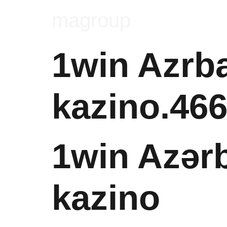
magroup
1win Azrb
kazino.466
1win Azər
kazino