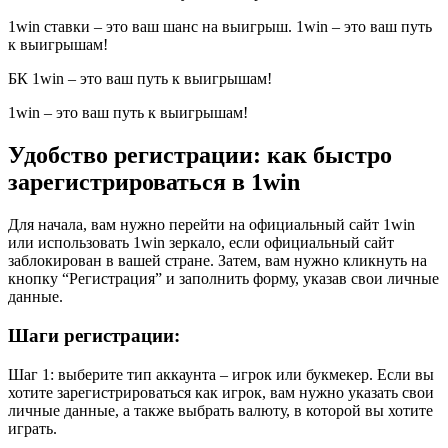
1win ставки – это ваш шанс на выигрыш. 1win – это ваш путь
к выигрышам!
БК 1win – это ваш путь к выигрышам!
1win – это ваш путь к выигрышам!
Удобство регистрации: как быстро
зарегистрироваться в 1win
Для начала, вам нужно перейти на официальный сайт 1win
или использовать 1win зеркало, если официальный сайт
заблокирован в вашей стране. Затем, вам нужно кликнуть на
кнопку “Регистрация” и заполнить форму, указав свои личные
данные.
Шаги регистрации:
Шаг 1: выберите тип аккаунта – игрок или букмекер. Если вы
хотите зарегистрироваться как игрок, вам нужно указать свои
личные данные, а также выбрать валюту, в которой вы хотите
играть.