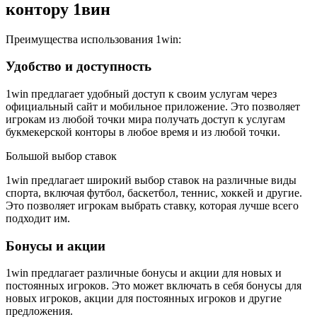
контору 1вин
Преимущества использования 1win:
Удобство и доступность
1win предлагает удобный доступ к своим услугам через
официальный сайт и мобильное приложение. Это позволяет
игрокам из любой точки мира получать доступ к услугам
букмекерской конторы в любое время и из любой точки.
Большой выбор ставок
1win предлагает широкий выбор ставок на различные виды
спорта, включая футбол, баскетбол, теннис, хоккей и другие.
Это позволяет игрокам выбрать ставку, которая лучше всего
подходит им.
Бонусы и акции
1win предлагает различные бонусы и акции для новых и
постоянных игроков. Это может включать в себя бонусы для
новых игроков, акции для постоянных игроков и другие
предложения.