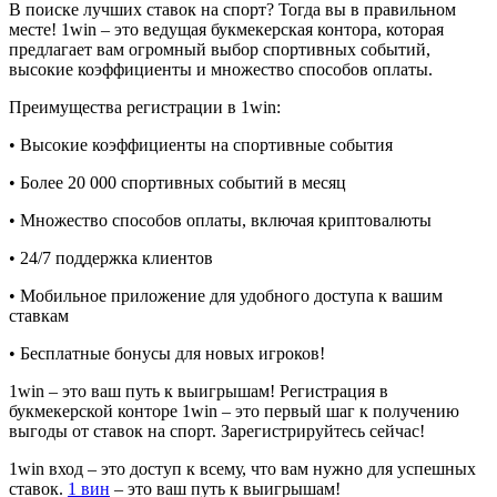
В поиске лучших ставок на спорт? Тогда вы в правильном
месте! 1win – это ведущая букмекерская контора, которая
предлагает вам огромный выбор спортивных событий,
высокие коэффициенты и множество способов оплаты.
Преимущества регистрации в 1win:
• Высокие коэффициенты на спортивные события
• Более 20 000 спортивных событий в месяц
• Множество способов оплаты, включая криптовалюты
• 24/7 поддержка клиентов
• Мобильное приложение для удобного доступа к вашим
ставкам
• Бесплатные бонусы для новых игроков!
1win – это ваш путь к выигрышам! Регистрация в
букмекерской конторе 1win – это первый шаг к получению
выгоды от ставок на спорт. Зарегистрируйтесь сейчас!
1win вход – это доступ к всему, что вам нужно для успешных
ставок.
1 вин
– это ваш путь к выигрышам!