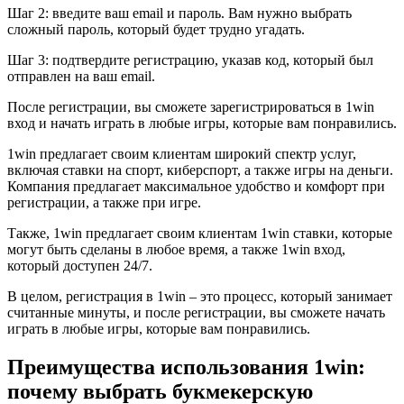
Шаг 2: введите ваш email и пароль. Вам нужно выбрать
сложный пароль, который будет трудно угадать.
Шаг 3: подтвердите регистрацию, указав код, который был
отправлен на ваш email.
После регистрации, вы сможете зарегистрироваться в 1win
вход и начать играть в любые игры, которые вам понравились.
1win предлагает своим клиентам широкий спектр услуг,
включая ставки на спорт, киберспорт, а также игры на деньги.
Компания предлагает максимальное удобство и комфорт при
регистрации, а также при игре.
Также, 1win предлагает своим клиентам 1win ставки, которые
могут быть сделаны в любое время, а также 1win вход,
который доступен 24/7.
В целом, регистрация в 1win – это процесс, который занимает
считанные минуты, и после регистрации, вы сможете начать
играть в любые игры, которые вам понравились.
Преимущества использования 1win:
почему выбрать букмекерскую