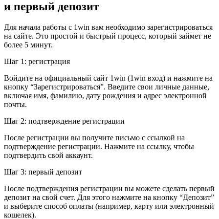
и первый депозит
Для начала работы с 1win вам необходимо зарегистрироваться
на сайте. Это простой и быстрый процесс, который займет не
более 5 минут.
Шаг 1: регистрация
Войдите на официальный сайт 1win (1win вход) и нажмите на
кнопку “Зарегистрироваться”. Введите свои личные данные,
включая имя, фамилию, дату рождения и адрес электронной
почты.
Шаг 2: подтверждение регистрации
После регистрации вы получите письмо с ссылкой на
подтверждение регистрации. Нажмите на ссылку, чтобы
подтвердить свой аккаунт.
Шаг 3: первый депозит
После подтверждения регистрации вы можете сделать первый
депозит на свой счет. Для этого нажмите на кнопку “Депозит”
и выберите способ оплаты (например, карту или электронный
кошелек).