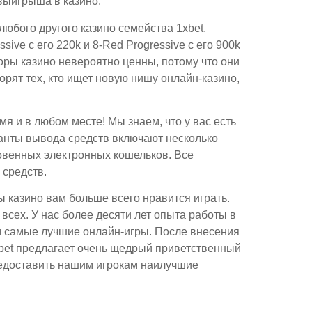
 выигрыша в казино.
любого другого казино семейства 1xbet,
ive с его 220k и 8-Red Progressive с его 900k
оры казино невероятно ценны, потому что они
ворят тех, кто ищет новую нишу онлайн-казино,
я и в любом месте! Мы знаем, что у вас есть
анты вывода средств включают несколько
овенных электронных кошельков. Все
 средств.
ры казино вам больше всего нравится играть.
всех. У нас более десяти лет опыта работы в
м самые лучшие онлайн-игры. После внесения
xbet предлагает очень щедрый приветственный
предоставить нашим игрокам наилучшие