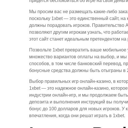
придется беспокоиться об игре на свои деньг
Мы просим вас не размещать какие-либо заказ
поскольку 1xbet — это единственный сайт, на 
должны порадовать игроков. Правительство Ар
позволяют другим игрокам узнать, что работае
этот сайт станет идеальным претендентом на
Позвольте 1xbet превратить ваше мобильное у
множество вариантов оплаты на выбор, и мы
способов, в том числе банковский перевод, 
бонусные средства должны быть отыграны в 2
Выбор правильных игр онлайн-казино, в которы
1xbet — это надежное онлайн-казино, которое
индустрии онлайн-игр, и мы продолжаем быт
депозита и выполнения инструкций вы получи
бонус до 100 долларов для новых игроков. У
впечатления, когда они решат играть в 1xbet.