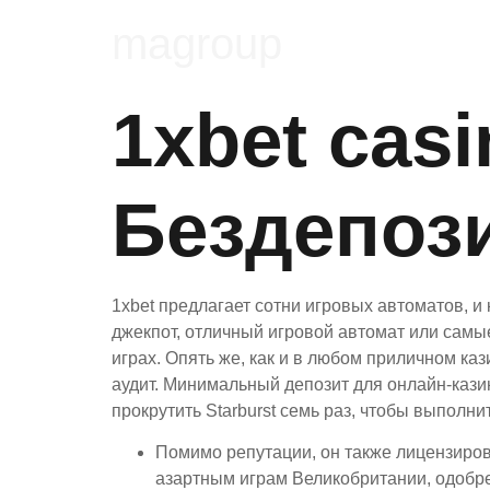
magroup
1xbet cas
Бездепоз
1xbet предлагает сотни игровых автоматов, 
джекпот, отличный игровой автомат или самы
играх. Опять же, как и в любом приличном ка
аудит. Минимальный депозит для онлайн-казин
прокрутить Starburst семь раз, чтобы выполн
Помимо репутации, он также лицензиро
азартным играм Великобритании, одобр