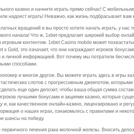
льного казино и начните играть прямо сейчас! С мобильным
 или надоест играть! Неважно, как жизнь подбрасывает вам 
сплатных вращений и вы просто хотите начать играть, у нас
ового начала! Что ж, 1xbet предлагает широкий выбор онлай
гровым контентом. 1xbet Casino mobile может похвастатьс
t x Gold, это означает, что они награждают игроков бонуса
 и личной информацией. Вот почему мы потратили бесчисл
ными способами.
деопокер и многое другое. Вы можете играть здесь в игры ка
антастических слотов с прогрессивным джекпотом, которым
сделать еще один депозит, чтобы ваша общая сумма состави
игроков лучшими бонусами и акциями казино, которые суще
у и, как качественное онлайн-казино, лицензировано и ре
рмация о наших играх, ознакомьтесь с правилами и некото
ои шансы на победу.
 первичного лечения рака молочной железы. Вносить депози