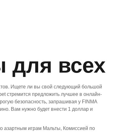
 для всех
матов. Ищете ли вы свой следующий большой
bet стремится предложить лучшее в онлайн-
строгую безопасность, запрашивая у FINMA
ино. Вам нужно будет внести 1 доллар и
о азартным играм Мальты, Комиссией по