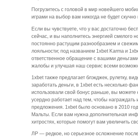
Погрузитесь с головой в мир новейшего моби
играми на выбор вам никогда не будет скучно
Если вы чувствуете, что у вас достаточно бе
сейчас, и вы наполнитесь энергией смелого н
постоянно растущим разнообразием и свежим и
лояльности; под названием 1xbet Karma и 1xbe
ответственное обращение с вашими деньгами
жалобы и улучшая наш сервис всеми возмож
1xbet также предлагает блэкджек, рулетку, ви
заработать деньги, в 1xbet есть несколько ф
использовали свой бонус раньше, вы можете 
усердно работает над тем, чтобы награждать 
предложения. 1xbet было основано в 2010 год
Мальты. Если вам нужна дополнительная инфо
хитростях, которые помогут вам увеличить св
ЛР — редкое, но серьезное осложнение после