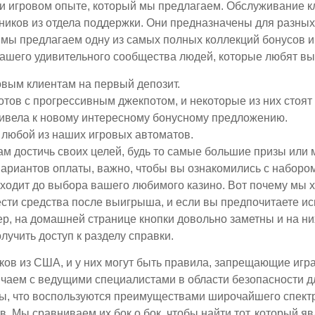
 и игровом опыте, который мы предлагаем. Обслуживание к
ников из отдела поддержки. Они предназначены для разных
у мы предлагаем одну из самых полных коллекций бонусов 
нашего удивительного сообщества людей, которые любят вы
вым клиентам на первый депозит.
тов с прогрессивным джекпотом, и некоторые из них стоят 
ривела к новому интересному бонусному предложению.
 любой из наших игровых автоматов.
ам достичь своих целей, будь то самые большие призы или
 вариантов оплаты, важно, чтобы вы ознакомились с наборо
оходит до выбора вашего любимого казино. Вот почему мы 
ести средства после выигрыша, и если вы предпочитаете ис
ер, на домашней странице кнопки довольно заметны и на ни
лучить доступ к разделу справки.
ков из США, и у них могут быть правила, запрещающие игр
ничаем с ведущими специалистами в области безопасности 
ны, что воспользуются преимуществами широчайшего спектр
. Мы сравниваем их бок о бок, чтобы найти тот, который яв