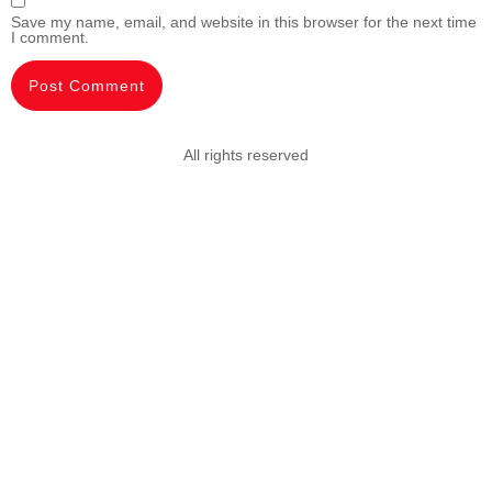
Save my name, email, and website in this browser for the next time
I comment.
All rights reserved