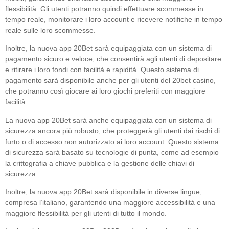
flessibilità. Gli utenti potranno quindi effettuare scommesse in
tempo reale, monitorare i loro account e ricevere notifiche in tempo
reale sulle loro scommesse.
Inoltre, la nuova app 20Bet sarà equipaggiata con un sistema di
pagamento sicuro e veloce, che consentirà agli utenti di depositare
e ritirare i loro fondi con facilità e rapidità. Questo sistema di
pagamento sarà disponibile anche per gli utenti del 20bet casino,
che potranno così giocare ai loro giochi preferiti con maggiore
facilità.
La nuova app 20Bet sarà anche equipaggiata con un sistema di
sicurezza ancora più robusto, che proteggerà gli utenti dai rischi di
furto o di accesso non autorizzato ai loro account. Questo sistema
di sicurezza sarà basato su tecnologie di punta, come ad esempio
la crittografia a chiave pubblica e la gestione delle chiavi di
sicurezza.
Inoltre, la nuova app 20Bet sarà disponibile in diverse lingue,
compresa l’italiano, garantendo una maggiore accessibilità e una
maggiore flessibilità per gli utenti di tutto il mondo.