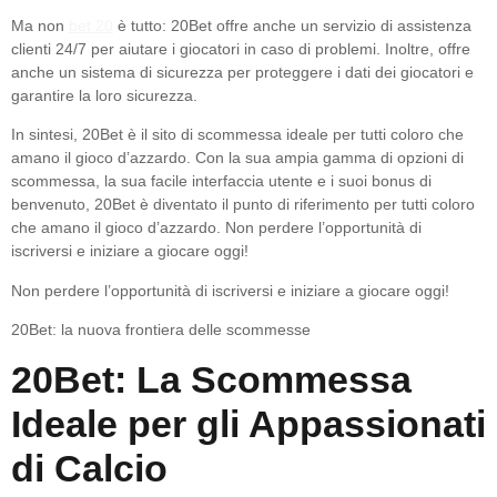
Ma non
bet 20
è tutto: 20Bet offre anche un servizio di assistenza
clienti 24/7 per aiutare i giocatori in caso di problemi. Inoltre, offre
anche un sistema di sicurezza per proteggere i dati dei giocatori e
garantire la loro sicurezza.
In sintesi, 20Bet è il sito di scommessa ideale per tutti coloro che
amano il gioco d’azzardo. Con la sua ampia gamma di opzioni di
scommessa, la sua facile interfaccia utente e i suoi bonus di
benvenuto, 20Bet è diventato il punto di riferimento per tutti coloro
che amano il gioco d’azzardo. Non perdere l’opportunità di
iscriversi e iniziare a giocare oggi!
Non perdere l’opportunità di iscriversi e iniziare a giocare oggi!
20Bet: la nuova frontiera delle scommesse
20Bet: La Scommessa
Ideale per gli Appassionati
di Calcio