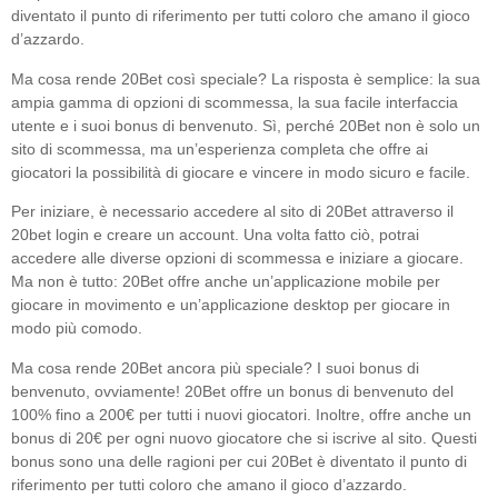
diventato il punto di riferimento per tutti coloro che amano il gioco
d’azzardo.
Ma cosa rende 20Bet così speciale? La risposta è semplice: la sua
ampia gamma di opzioni di scommessa, la sua facile interfaccia
utente e i suoi bonus di benvenuto. Sì, perché 20Bet non è solo un
sito di scommessa, ma un’esperienza completa che offre ai
giocatori la possibilità di giocare e vincere in modo sicuro e facile.
Per iniziare, è necessario accedere al sito di 20Bet attraverso il
20bet login e creare un account. Una volta fatto ciò, potrai
accedere alle diverse opzioni di scommessa e iniziare a giocare.
Ma non è tutto: 20Bet offre anche un’applicazione mobile per
giocare in movimento e un’applicazione desktop per giocare in
modo più comodo.
Ma cosa rende 20Bet ancora più speciale? I suoi bonus di
benvenuto, ovviamente! 20Bet offre un bonus di benvenuto del
100% fino a 200€ per tutti i nuovi giocatori. Inoltre, offre anche un
bonus di 20€ per ogni nuovo giocatore che si iscrive al sito. Questi
bonus sono una delle ragioni per cui 20Bet è diventato il punto di
riferimento per tutti coloro che amano il gioco d’azzardo.