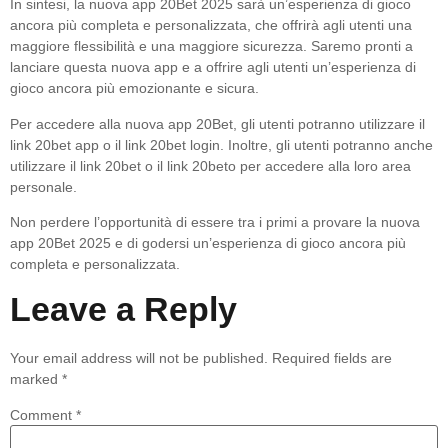
In sintesi, la nuova app 20Bet 2025 sarà un’esperienza di gioco
ancora più completa e personalizzata, che offrirà agli utenti una
maggiore flessibilità e una maggiore sicurezza. Saremo pronti a
lanciare questa nuova app e a offrire agli utenti un’esperienza di
gioco ancora più emozionante e sicura.
Per accedere alla nuova app 20Bet, gli utenti potranno utilizzare il
link 20bet app o il link 20bet login. Inoltre, gli utenti potranno anche
utilizzare il link 20bet o il link 20beto per accedere alla loro area
personale.
Non perdere l’opportunità di essere tra i primi a provare la nuova
app 20Bet 2025 e di godersi un’esperienza di gioco ancora più
completa e personalizzata.
Leave a Reply
Your email address will not be published.
Required fields are
marked
*
Comment
*