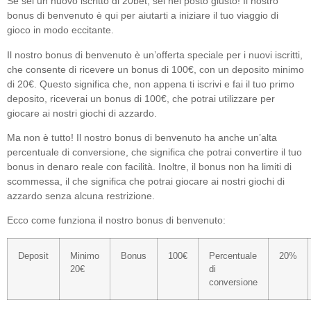
Se sei un nuovo iscritto di 20bet, sei nel posto giusto! Il nostro
bonus di benvenuto è qui per aiutarti a iniziare il tuo viaggio di
gioco in modo eccitante.
Il nostro bonus di benvenuto è un’offerta speciale per i nuovi iscritti,
che consente di ricevere un bonus di 100€, con un deposito minimo
di 20€. Questo significa che, non appena ti iscrivi e fai il tuo primo
deposito, riceverai un bonus di 100€, che potrai utilizzare per
giocare ai nostri giochi di azzardo.
Ma non è tutto! Il nostro bonus di benvenuto ha anche un’alta
percentuale di conversione, che significa che potrai convertire il tuo
bonus in denaro reale con facilità. Inoltre, il bonus non ha limiti di
scommessa, il che significa che potrai giocare ai nostri giochi di
azzardo senza alcuna restrizione.
Ecco come funziona il nostro bonus di benvenuto:
Deposit
Minimo
Bonus
100€
Percentuale
20%
20€
di
conversione