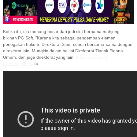
Ketika itu, dia menang besar dari judi slot bernama mahjong
bikinan PG Soft. ”Karena kita sebagai pengemban elemen
penegakan hukum. Direktorat Siber sendiri bersama-sama dengan
direktorat lain. Mungkin dalam hal ini Direktorat Tindak Pidana
Umum, dan juga direktorat yang lain
https://www.saint-
ex.com/gallery/
itu.