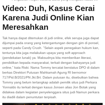
Video: Duh, Kasus Cerai
Karena Judi Online Kian
Meresahkan
Tak hanya dapat ditemukan di judi online, efek serupa juga dapat
dijumpai pada orang yang ketergantungan dengan gim di ponsel,
seperti pada Candy Crush. ”Selain aspek penegakan hukum kan,
tentunya kita juga melakukan upaya yang soft approach
(pendekatan lunak) ya. Maksudnya kita memberikan literasi,
pendidikan kepada masyarakat, terkait dengan bahayanya judi
online,” kata Riski. Nama Tommy tercatat berstatus DPO di dalam
berkas Direktori Putusan Mahkamah Agung RI bernomor
717/Pid.B/2021/PN Jkt.Brt. Dalam putusan itu, disebutkan bahwa
Tommy yang belum tertangkap adalah pemilik situs judi Perkara
Yonnaldo itu terkait dengan kasus Jonsen alias Jon Botak yang
didakwa dalam kegiatan penyelenggara situs judi Namun perkara
itu diadili dalam penuntutan terpisah.