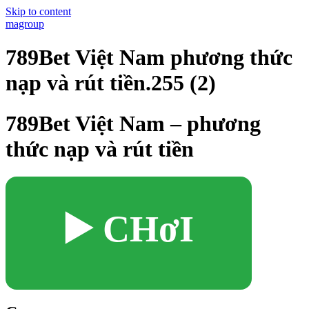
Skip to content
magroup
789Bet Việt Nam phương thức
nạp và rút tiền.255 (2)
789Bet Việt Nam – phương
thức nạp và rút tiền
▶️ CHơI