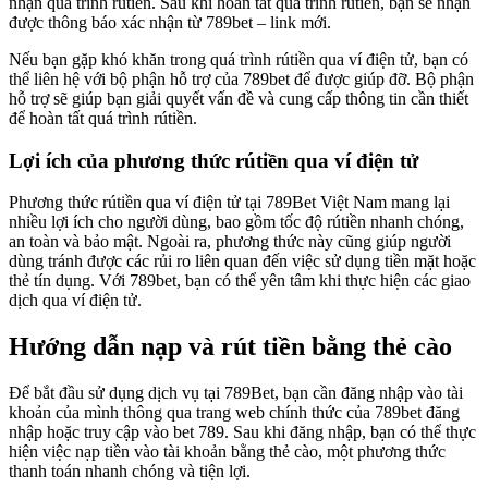
nhận quá trình rútiền. Sau khi hoàn tất quá trình rútiền, bạn sẽ nhận
được thông báo xác nhận từ 789bet – link mới.
Nếu bạn gặp khó khăn trong quá trình rútiền qua ví điện tử, bạn có
thể liên hệ với bộ phận hỗ trợ của 789bet để được giúp đỡ. Bộ phận
hỗ trợ sẽ giúp bạn giải quyết vấn đề và cung cấp thông tin cần thiết
để hoàn tất quá trình rútiền.
Lợi ích của phương thức rútiền qua ví điện tử
Phương thức rútiền qua ví điện tử tại 789Bet Việt Nam mang lại
nhiều lợi ích cho người dùng, bao gồm tốc độ rútiền nhanh chóng,
an toàn và bảo mật. Ngoài ra, phương thức này cũng giúp người
dùng tránh được các rủi ro liên quan đến việc sử dụng tiền mặt hoặc
thẻ tín dụng. Với 789bet, bạn có thể yên tâm khi thực hiện các giao
dịch qua ví điện tử.
Hướng dẫn nạp và rút tiền bằng thẻ cào
Để bắt đầu sử dụng dịch vụ tại 789Bet, bạn cần đăng nhập vào tài
khoản của mình thông qua trang web chính thức của 789bet đăng
nhập hoặc truy cập vào bet 789. Sau khi đăng nhập, bạn có thể thực
hiện việc nạp tiền vào tài khoản bằng thẻ cào, một phương thức
thanh toán nhanh chóng và tiện lợi.