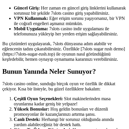
Güncel Giriş:
Her zaman en güncel giriş linklerini kullanarak
sorunsuz bir şekilde 7slots casino giriş yapabilirsiniz.
VPN Kullanmak:
Eğer erişim sorunu yaşıyorsanız, bir VPN
ile coğrafi engelleri aşmanız mümkün.
Mobil Uygulama:
7slots casino indir uygulaması ile
telefonunuza yükleyip her yerden erişim sağlayabilirsiniz.
Bu çözümleri uygulayarak, 7slots dünyasına adım atabilir ve
eğlencenin tadını çıkarabilirsiniz. Özellikle [7slots sugar rush demo]
(https://7slots-sugar-rush.top) ile oyunun nasıl göründüğünü
keşfedebilir, hemen oynayıp oynamama kararınızı verebilirsiniz.
Bunun Yanında Neler Sunuyor?
7slots casino online, sunduğu birçok oyun ve özellik ile dikkat
çekiyor. Kısa bir listeyle, bu güzel özelliklere bakalım:
Çeşitli Oyun Seçenekleri:
Slot makinelerinden masa
oyunlarına kadar geniş bir yelpaze!
Yüksek Bonuslar:
Hoş geldin bonusları ve düzenli
promosyonlar ile kazançlarınızı artırma şansı.
Canlı Destek:
Herhangi bir sorunuz olduğunda anında
yardım alabileceğiniz bir destek hattı.