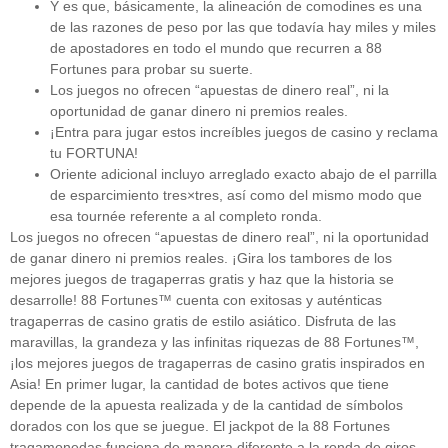
Y es que, básicamente, la alineación de comodines es una
de las razones de peso por las que todavía hay miles y miles
de apostadores en todo el mundo que recurren a 88
Fortunes para probar su suerte.
Los juegos no ofrecen “apuestas de dinero real”, ni la
oportunidad de ganar dinero ni premios reales.
¡Entra para jugar estos increíbles juegos de casino y reclama
tu FORTUNA!
Oriente adicional incluyo arreglado exacto abajo de el parrilla
de esparcimiento tres×tres, así­ como del mismo modo que
esa tournée referente a al completo ronda.
Los juegos no ofrecen “apuestas de dinero real”, ni la oportunidad
de ganar dinero ni premios reales. ¡Gira los tambores de los
mejores juegos de tragaperras gratis y haz que la historia se
desarrolle! 88 Fortunes™ cuenta con exitosas y auténticas
tragaperras de casino gratis de estilo asiático. Disfruta de las
maravillas, la grandeza y las infinitas riquezas de 88 Fortunes™,
¡los mejores juegos de tragaperras de casino gratis inspirados en
Asia! En primer lugar, la cantidad de botes activos que tiene
depende de la apuesta realizada y de la cantidad de símbolos
dorados con los que se juegue. El jackpot de la 88 Fortunes
tragamonedas funciona de manera diferente a la ronda de giros