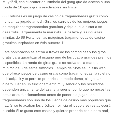
Muy fácil, con el scatter del símbolo del gong que da acceso a una
ronda de 10 giros gratis reactivables sin límite.
88 Fortunes es un juego de casino de tragamonedas gratis como
nunca has jugado antes! ¡Gira los carretes de los mejores juegos
de máquinas tragamonedas gratuitas y deja que la historia se
desarrolle! ¡Experimenta la maravilla, la belleza y las riquezas
infinitas de 88 Fortunes, las máquinas tragamonedas de casino
gratuitas inspiradas en Asia número 1!
Esta bonificación se activa a través de los comodines y los giros
gratis para garantizar al usuario uno de los cuatro grandes premios
disponibles. La ronda de giros gratis se activa de la mano de un
mínimo de 3 de estos símbolos. Templo de Slots es un sitio web
que ofrece juegos de casino gratis como tragamonedas, la ruleta o
el blackjack y te permite probarlos en modo demo, sin gastar
dinero. Tienen un funcionamiento muy sencillo y los resultados
dependen únicamente del azar y la suerte, por lo que no necesitas
estudiar su funcionamiento antes de ponerte a jugar. Las
tragamonedas son uno de los juegos de casino más populares que
hay. Si se te acaban los créditos, reinicia el juego y se restablecerá
el saldo.Si te gusta este casino y quieres probarlo con dinero real,