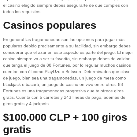
el casino elegido siempre debes asegurarte de que cumples con
todos los requisitos.
Casinos populares
En general las tragamonedas son las opciones para jugar más
populares debido precisamente a su facilidad, sin embargo debes
considerar que el azar en este aspecto es parte del juego. El mejor
casino siempre va a ser tu favorito, sin embargo debes de validar
que tenga el juego de 88 Fortunes, por lo regular muchos casinos
cuentan con él como PlayUzu o Betsson. Determinados qué clase
de juego, bien sea una tragamonedas, un juego de mesa como
blackjack o bacará, un juego de casino en vivo entre otros. 88
Fortunes es una tragamonedas progresiva que te ofrece giros
gratis. Cuenta con 5 carretes y 243 líneas de pago, además de
giros gratis y 4 jackpots.
$100.000 CLP + 100 giros
gratis