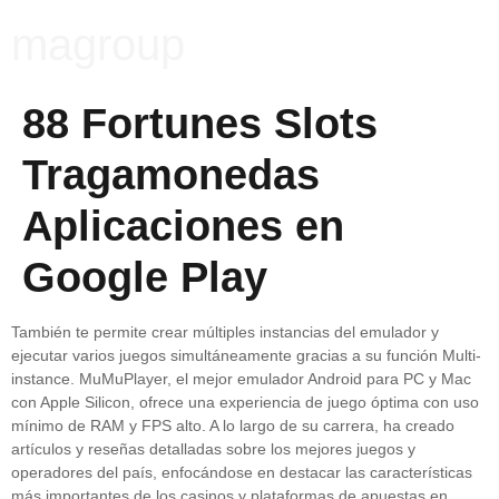
magroup
88 Fortunes Slots
Tragamonedas
Aplicaciones en
Google Play
También te permite crear múltiples instancias del emulador y
ejecutar varios juegos simultáneamente gracias a su función Multi-
instance. MuMuPlayer, el mejor emulador Android para PC y Mac
con Apple Silicon, ofrece una experiencia de juego óptima con uso
mínimo de RAM y FPS alto. A lo largo de su carrera, ha creado
artículos y reseñas detalladas sobre los mejores juegos y
operadores del país, enfocándose en destacar las características
más importantes de los casinos y plataformas de apuestas en