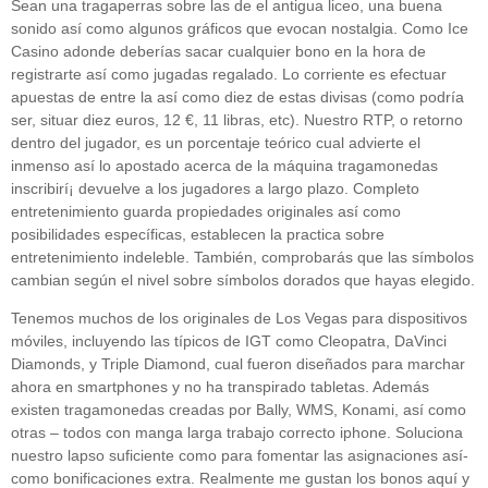
Sean una tragaperras sobre las de el antigua liceo, una buena
sonido así­ como algunos gráficos que evocan nostalgia. Como Ice
Casino adonde deberías sacar cualquier bono en la hora de
registrarte así­ como jugadas regalado. Lo corriente es efectuar
apuestas de entre la así­ como diez de estas divisas (como podrí­a
ser, situar diez euros, 12 €, 11 libras, etc). Nuestro RTP, o retorno
dentro del jugador, es un porcentaje teórico cual advierte el
inmenso así­ lo apostado acerca de la máquina tragamonedas
inscribirí¡ devuelve a los jugadores a largo plazo. Completo
entretenimiento guarda propiedades originales así­ como
posibilidades específicas, establecen la practica sobre
entretenimiento indeleble. También, comprobarás que las símbolos
cambian según el nivel sobre símbolos dorados que hayas elegido.
Tenemos muchos de los originales de Los Vegas para dispositivos
móviles, incluyendo las típicos de IGT como Cleopatra, DaVinci
Diamonds, y Triple Diamond, cual fueron diseñados para marchar
ahora en smartphones y no ha transpirado tabletas. Además
existen tragamonedas creadas por Bally, WMS, Konami, así­ como
otras – todos con manga larga trabajo correcto iphone. Soluciona
nuestro lapso suficiente como para fomentar las asignaciones así­
como bonificaciones extra. Realmente me gustan los bonos aquí y