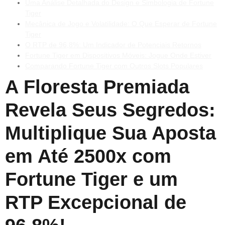
Uma Análise Detalhada do Design e Simbologia de Fortune
Tiger
Mecânica de Jogo e Volatilidade: O Que Esperar de Fortune
Tiger
O RTP de 96,8%: Um Indicador de Potenciais Retornos
Fortune Tiger em Dispositivos Móveis: Jogue Onde Estiver
Comparando Fortune Tiger com Outros Slots Populares
A Floresta Premiada
Revela Seus Segredos:
Multiplique Sua Aposta
em Até 2500x com
Fortune Tiger e um
RTP Excepcional de