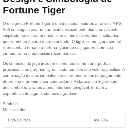
Fortune Tiger
O design de Fortune Tiger é um dos seus maiores atrativos. A PG
Soft conseguiu criar um ambiente visualmente rico e envolvente,
inspirado na cultura oriental, com símbolos vibrantes e coloridos
que remetem à sorte e prosperidade. O tigre, como figura central,
representa a força e a fortuna, guiando os jogadores em sua
jornada rumo a potenciais recompensas.
Os símbolos do jogo incluem elementos como ouro, pedras
preciosas e os próprios tigres, cada um com seu valor específico. A
combinação desses símbolos em diferentes linhas de pagamento
determina o prêmio a ser conquistado. A clareza e a legibilidade
dos símbolos, aliados a uma interface amigável, tornam a
experiência de jogo ainda mais agradável.
Símbolo
Multiplicador
Tigre Dourado
Até 500x