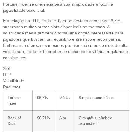
Fortune Tiger se diferencia pela sua simplicidade e foco na
jogabilidade essencial.
Em relação ao RTP, Fortune Tiger se destaca com seus 96,8%,
superando muitos outros slots disponíveis no mercado. A
volatilidade média também o torna uma opção interessante para
jogadores que buscam um equilíbrio entre risco e recompensa.
Embora não ofereça os mesmos prêmios máximos de slots de alta
volatilidade, Fortune Tiger oferece a chance de vitórias regulares e
consistentes.
Slot
RTP
Volatilidade
Recursos
Fortune
96,8%
Média
Simples, sem bônus.
Tiger
Book of
96,21%
Alta
Giro grátis, símbolo
Dead
expansível.