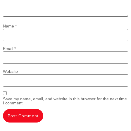
Name
*
Email
*
Website
Save my name, email, and website in this browser for the next time
I comment.