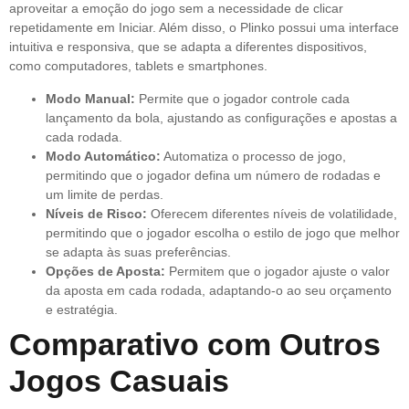
aproveitar a emoção do jogo sem a necessidade de clicar
repetidamente em Iniciar. Além disso, o Plinko possui uma interface
intuitiva e responsiva, que se adapta a diferentes dispositivos,
como computadores, tablets e smartphones.
Modo Manual:
Permite que o jogador controle cada
lançamento da bola, ajustando as configurações e apostas a
cada rodada.
Modo Automático:
Automatiza o processo de jogo,
permitindo que o jogador defina um número de rodadas e
um limite de perdas.
Níveis de Risco:
Oferecem diferentes níveis de volatilidade,
permitindo que o jogador escolha o estilo de jogo que melhor
se adapta às suas preferências.
Opções de Aposta:
Permitem que o jogador ajuste o valor
da aposta em cada rodada, adaptando-o ao seu orçamento
e estratégia.
Comparativo com Outros
Jogos Casuais