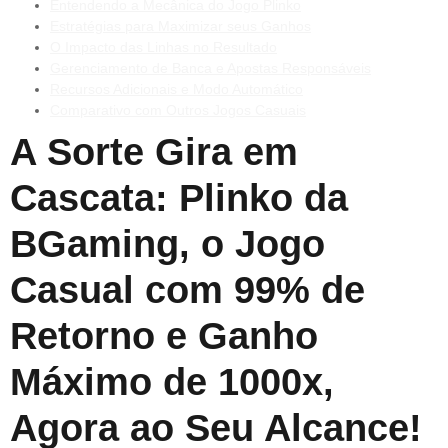
Entendendo a Mecânica do Jogo Plinko
Estratégias para Maximizar seus Ganhos
O Impacto das Linhas no Resultado
Gerenciamento de Banca e Apostas Responsáveis
Recursos Adicionais e Modo Automático
Comparativo com Outros Jogos Casuais
A Sorte Gira em
Cascata: Plinko da
BGaming, o Jogo
Casual com 99% de
Retorno e Ganho
Máximo de 1000x,
Agora ao Seu Alcance!