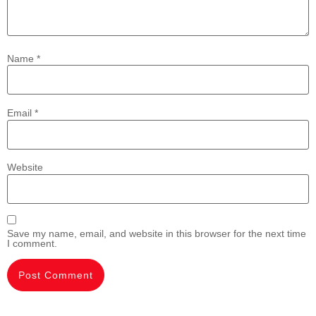
Name
*
Email
*
Website
Save my name, email, and website in this browser for the next time
I comment.