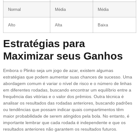
Normal
Média
Média
Alto
Alta
Baixa
Estratégias para
Maximizar seus Ganhos
Embora o Plinko seja um jogo de azar, existem algumas
estratégias que podem aumentar suas chances de sucesso. Uma
abordagem comum é variar o nível de risco e o número de linhas
em diferentes rodadas, buscando encontrar um equilíbrio entre a
frequência das vitórias e o valor dos prêmios. Outra técnica é
analisar os resultados das rodadas anteriores, buscando padrões
ou tendências que possam indicar quais compartimentos têm
maior probabilidade de serem atingidos pela bola. No entanto, é
importante lembrar que cada rodada é independente e que os
resultados anteriores não garantem os resultados futuros.