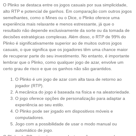
O Plinko se destaca entre os jogos casuais por sua simplicidade,
alto RTP e potencial de ganhos. Em comparação com outros jogos
semelhantes, como o Mines ou o Dice, o Plinko oferece uma
experiência mais relaxante e menos estressante, já que o
resultado não depende exclusivamente da sorte ou da tomada de
decisões estratégicas complexas. Além disso, o RTP de 99% do
Plinko é significativamente superior ao de muitos outros jogos
casuais, o que significa que os jogadores têm uma chance maior
de recuperar parte do seu investimento. No entanto, é importante
lembrar que o Plinko, como qualquer jogo de azar, envolve um
certo grau de risco e que os ganhos não são garantidos.
O Plinko é um jogo de azar com alta taxa de retorno ao
jogador (RTP).
A mecânica do jogo é baseada na física e na aleatoriedade.
O jogo oferece opções de personalização para adaptar a
experiência ao seu estilo.
O Plinko pode ser jogado em dispositivos móveis e
computadores.
Jogo com a possibilidade de usar o modo manual ou
automático de jogo.