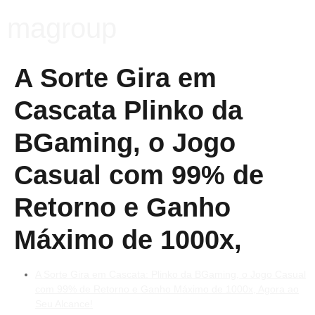
magroup
A Sorte Gira em
Cascata Plinko da
BGaming, o Jogo
Casual com 99% de
Retorno e Ganho
Máximo de 1000x,
A Sorte Gira em Cascata: Plinko da BGaming, o Jogo Casual
com 99% de Retorno e Ganho Máximo de 1000x, Agora ao
Seu Alcance!