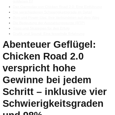
goldenen Ei!
Das Gameplay von Chicken Road 2.0: Eine Einführung
Die verschiedenen Schwierigkeitsgrade im Detail
Boni und Power-Ups: Ihre Verbündeten auf dem Weg
Die Bedeutung der Auszahlungsquote (RTP)
Tipps und Strategien für den Erfolg
Grafik und Sound: Eine fesselnde Erfahrung
Abenteuer Geflügel:
Chicken Road 2.0
verspricht hohe
Gewinne bei jedem
Schritt – inklusive vier
Schwierigkeitsgraden