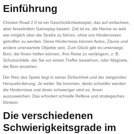
Einführung
Chicken Road 2.0 ist ein Geschicklichkeitsspiel, das auf einfachem,
aber fesselndem Gameplay basiert. Ziel ist es, die Henne so weit
wie möglich über die Straße zu führen, ohne von Hindernissen
getroffen zu werden. Diese Hindernisse können Autos, Zäune und
andere unerwartete Objekte sein. Zum Glück gibt es unterwegs
Boni, die Ihnen helfen können, Ihre Reise zu verlängern, z. B.
Schutzschilde, die Sie vor einem Treffer bewahren, oder Magnete,
die Boni anziehen.
Der Reiz des Spiels liegt in seiner Einfachheit und der steigenden
Herausforderung. Je weiter Sie kommen, desto schneller werden
die Hindernisse und desto schwieriger wird es, ihnen
auszuweichen. Das erfordert schnelle Reflexe und strategisches
Denken.
Die verschiedenen
Schwierigkeitsgrade im