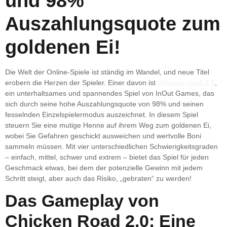
und 98%
Auszahlungsquote zum
goldenen Ei!
Die Welt der Online-Spiele ist ständig im Wandel, und neue Titel
erobern die Herzen der Spieler. Einer davon ist
chicken road 2.0
,
ein unterhaltsames und spannendes Spiel von InOut Games, das
sich durch seine hohe Auszahlungsquote von 98% und seinen
fesselnden Einzelspielermodus auszeichnet. In diesem Spiel
steuern Sie eine mutige Henne auf ihrem Weg zum goldenen Ei,
wobei Sie Gefahren geschickt ausweichen und wertvolle Boni
sammeln müssen. Mit vier unterschiedlichen Schwierigkeitsgraden
– einfach, mittel, schwer und extrem – bietet das Spiel für jeden
Geschmack etwas, bei dem der potenzielle Gewinn mit jedem
Schritt steigt, aber auch das Risiko, „gebraten“ zu werden!
Das Gameplay von
Chicken Road 2.0: Eine