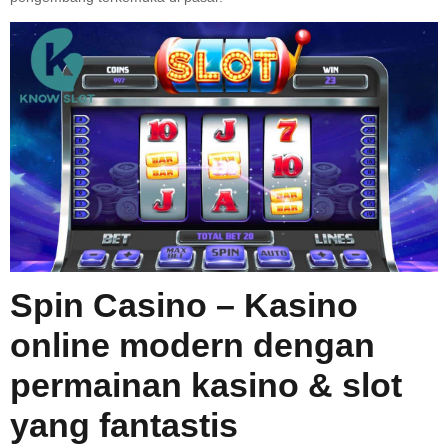
Spin Casino – Kasino
online modern dengan
permainan kasino & slot
yang fantastis