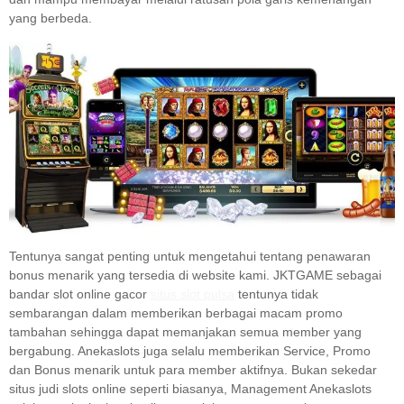
yang berbeda.
Tentunya sangat penting untuk mengetahui tentang penawaran
bonus menarik yang tersedia di website kami. JKTGAME sebagai
bandar slot online gacor
situs slot pulsa
tentunya tidak
sembarangan dalam memberikan berbagai macam promo
tambahan sehingga dapat memanjakan semua member yang
bergabung. Anekaslots juga selalu memberikan Service, Promo
dan Bonus menarik untuk para member aktifnya. Bukan sekedar
situs judi slots online seperti biasanya, Management Anekaslots