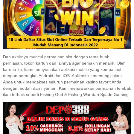
Dan akhirnya muncul permainan slot dengan tema buah,
perhiasan, tokoh kartun dan lainnya agar semakin menarik. Oleh
karena itu, kami menyediakan aplikasi mobile yang kompatibel
dengan perangkat Android dan iOS. Aplikasi ini memungkinkan
Anda untuk mengakses seluruh permainan kasino favorit Anda
dengan mudah dan nyaman. Kami menawarkan permainan tembak
ikan terbaik seperti Fishing God & Fishing War dari Spade Gaming.