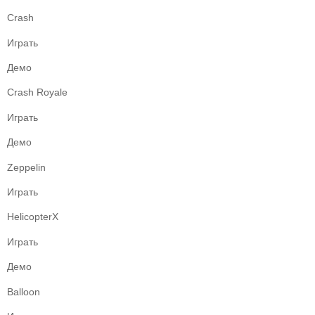
Crash
Играть
Демо
Crash Royale
Играть
Демо
Zeppelin
Играть
HelicopterX
Играть
Демо
Balloon