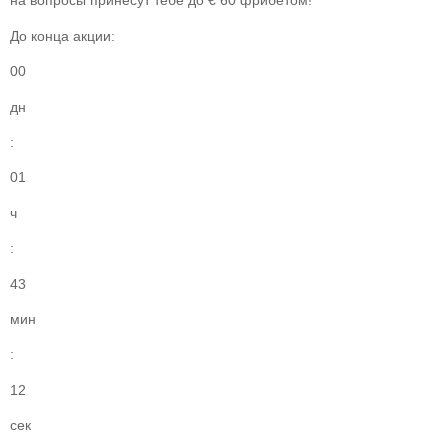
на вопросы принесут тебе до € 60 фрибетом!
До конца акции:
00
дн
:
01
ч
:
43
мин
:
12
сек