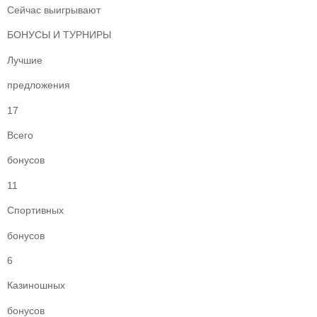
Сейчас выигрывают
БОНУСЫ И ТУРНИРЫ
Лучшие
предложения
17
Всего
бонусов
11
Спортивных
бонусов
6
Казиношных
бонусов