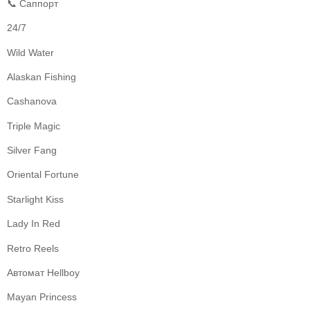
📞 Саппорт
24/7
Wild Water
Alaskan Fishing
Cashanova
Triple Magic
Silver Fang
Oriental Fortune
Starlight Kiss
Lady In Red
Retro Reels
Автомат Hellboy
Mayan Princess