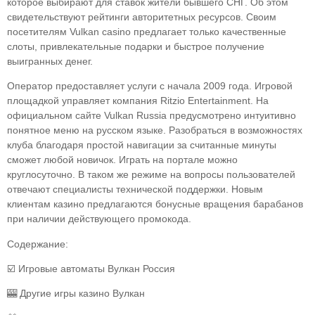
которое выбирают для ставок жители бывшего СНГ. Об этом
свидетельствуют рейтинги авторитетных ресурсов. Своим
посетителям Vulkan casino предлагает только качественные
слоты, привлекательные подарки и быстрое получение
выигранных денег.
Оператор предоставляет услуги с начала 2009 года. Игровой
площадкой управляет компания Ritzio Entertainment. На
официальном сайте Vulkan Russia предусмотрено интуитивно
понятное меню на русском языке. Разобраться в возможностях
клуба благодаря простой навигации за считанные минуты
сможет любой новичок. Играть на портале можно
круглосуточно. В таком же режиме на вопросы пользователей
отвечают специалисты технической поддержки. Новым
клиентам казино предлагаются бонусные вращения барабанов
при наличии действующего промокода.
Содержание:
☑️ Игровые автоматы Вулкан Россия
🎰 Другие игры казино Вулкан