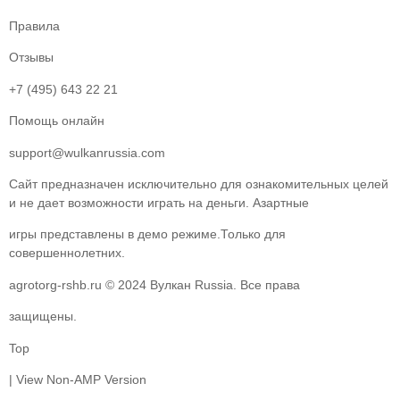
Правила
Отзывы
+7 (495) 643 22 21
Помощь онлайн
support@wulkanrussia.com
Сайт предназначен исключительно для ознакомительных целей
и не дает возможности играть на деньги. Азартные
игры представлены в демо режиме.Только для
совершеннолетних.
agrotorg-rshb.ru © 2024 Вулкан Russia. Все права
защищены.
Top
| View Non-AMP Version