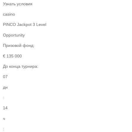
Узнать условия
casino
PINCO Jackpot 3 Level
Opportunity
Призовой фонд:
€ 135 000
До конца турнира:
07
дн
:
14
ч
: