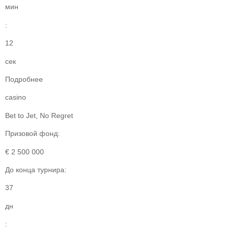
мин
:
12
сек
Подробнее
casino
Bet to Jet, No Regret
Призовой фонд:
€ 2 500 000
До конца турнира:
37
дн
: