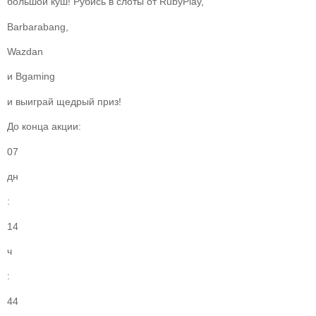
большой куш! Рубись в слоты от RubyPlay,
Barbarabang,
Wazdan
и Bgaming
и выиграй щедрый приз!
До конца акции:
07
дн
:
14
ч
:
44