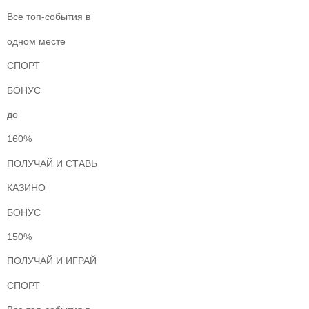
Все топ-события в
одном месте
СПОРТ
БОНУС
до
160%
ПОЛУЧАЙ И СТАВЬ
КАЗИНО
БОНУС
150%
ПОЛУЧАЙ И ИГРАЙ
СПОРТ