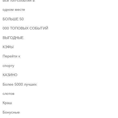
Все топ-события в
одном месте
БОЛЬШЕ 50
000 ТОПОВЫХ СОБЫТИЙ
ВЫГОДНЫЕ
КЭФЫ
Перейти к
спорту
КАЗИНО
Более 5000 лучших
слотов
Краш
Бонусные