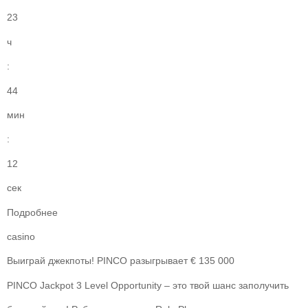
23
ч
:
44
мин
:
12
сек
Подробнее
casino
Выиграй джекпоты! PINCO разыгрывает € 135 000
PINCO Jackpot 3 Level Opportunity – это твой шанс заполучить