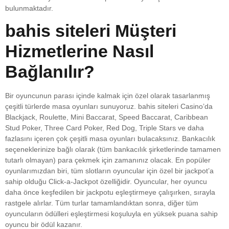
bulunmaktadır.
bahis siteleri Müşteri
Hizmetlerine Nasıl
Bağlanılır?
Bir oyuncunun parası içinde kalmak için özel olarak tasarlanmış
çeşitli türlerde masa oyunları sunuyoruz. bahis siteleri Casino’da
Blackjack, Roulette, Mini Baccarat, Speed Baccarat, Caribbean
Stud Poker, Three Card Poker, Red Dog, Triple Stars ve daha
fazlasını içeren çok çeşitli masa oyunları bulacaksınız. Bankacılık
seçeneklerinize bağlı olarak (tüm bankacılık şirketlerinde tamamen
tutarlı olmayan) para çekmek için zamanınız olacak. En popüler
oyunlarımızdan biri, tüm slotların oyuncular için özel bir jackpot’a
sahip olduğu Click-a-Jackpot özelliğidir. Oyuncular, her oyuncu
daha önce keşfedilen bir jackpotu eşleştirmeye çalışırken, sırayla
rastgele alırlar. Tüm turlar tamamlandıktan sonra, diğer tüm
oyuncuların ödülleri eşleştirmesi koşuluyla en yüksek puana sahip
oyuncu bir ödül kazanır.