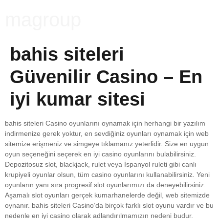
magroup
bahis siteleri
Güvenilir Casino – En
iyi kumar sitesi
bahis siteleri Casino oyunlarını oynamak için herhangi bir yazılım
indirmenize gerek yoktur, en sevdiğiniz oyunları oynamak için web
sitemize erişmeniz ve simgeye tıklamanız yeterlidir. Size en uygun
oyun seçeneğini seçerek en iyi casino oyunlarını bulabilirsiniz.
Depozitosuz slot, blackjack, rulet veya İspanyol ruleti gibi canlı
krupiyeli oyunlar olsun, tüm casino oyunlarını kullanabilirsiniz. Yeni
oyunların yanı sıra progresif slot oyunlarımızı da deneyebilirsiniz.
Aşamalı slot oyunları gerçek kumarhanelerde değil, web sitemizde
oynanır. bahis siteleri Casino’da birçok farklı slot oyunu vardır ve bu
nedenle en iyi casino olarak adlandırılmamızın nedeni budur.