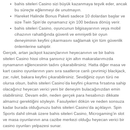
bahis siteleri Casino sizi büyük kazanmaya teşvik eder, ancak
bu süreçte eğlenmeyi de unutmayın.
Hareket Halinde Bonus Paketi sadece 10 dolardan başlar ve
size Twin Spin’de oynamanız için 100 bedava dönüş verir.
bahis siteleri Casino, oyuncunun bilgisayarının veya mobil
cihazının rahatlığında güvenli ve emniyetli bir oyun
deneyiminin keyfini çıkarmasını sağlamak için tüm güvenlik
önlemlerine sahiptir.
Gerçek, artan jackpot kazançlarının heyecanının ve bir bahis
siteleri Casino hissi olma şansınız için altın makaralarımızda
oynamanın eğlencesinin tadını çıkarabilirsiniz. Hatta diğer masa ve
kart casino oyunlarının yanı sıra saatlerce canlı çevrimiçi blackjack,
zar, rulet, bakara keyfini çıkarabilirsiniz. Sevdiğiniz oyun türü ne
olursa olsun, bahis siteleri Casino’da keyfini çıkarma fırsatına sahip
olacağınız heyecan verici yeni bir deneyim bulacağınızdan emin
olabilirsiniz. Devam edin, neden gerçek para hesabınızı dikkate
almamız gerektiğini söyleyin. Fasulyeleri dökün ve neden sonsuza
kadar burada olduğunuzu bahis siteleri Casino’da açıklayın. Spin
Sports dahil olmak üzere bahis siteleri Casino, Microgaming’in slot
ve masa oyunlarının ana cazibe merkezi olduğu heyecan verici bir
casino oyunları yelpazesi sunar.