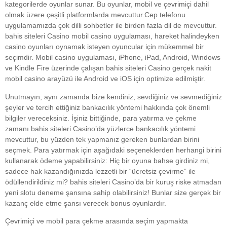
kategorilerde oyunlar sunar. Bu oyunlar, mobil ve çevrimiçi dahil
olmak üzere çeşitli platformlarda mevcuttur.Cep telefonu
uygulamamızda çok dilli sohbetler ile birden fazla dil de mevcuttur.
bahis siteleri Casino mobil casino uygulaması, hareket halindeyken
casino oyunları oynamak isteyen oyuncular için mükemmel bir
seçimdir. Mobil casino uygulaması, iPhone, iPad, Android, Windows
ve Kindle Fire üzerinde çalışan bahis siteleri Casino gerçek nakit
mobil casino arayüzü ile Android ve iOS için optimize edilmiştir.
Unutmayın, aynı zamanda bize kendiniz, sevdiğiniz ve sevmediğiniz
şeyler ve tercih ettiğiniz bankacılık yöntemi hakkında çok önemli
bilgiler vereceksiniz. İşiniz bittiğinde, para yatırma ve çekme
zamanı.bahis siteleri Casino’da yüzlerce bankacılık yöntemi
mevcuttur, bu yüzden tek yapmanız gereken bunlardan birini
seçmek. Para yatırmak için aşağıdaki seçeneklerden herhangi birini
kullanarak ödeme yapabilirsiniz: Hiç bir oyuna bahse girdiniz mi,
sadece hak kazandığınızda lezzetli bir “ücretsiz çevirme” ile
ödüllendirildiniz mi? bahis siteleri Casino’da bir kuruş riske atmadan
yeni slotu deneme şansına sahip olabilirsiniz! Bunlar size gerçek bir
kazanç elde etme şansı verecek bonus oyunlardır.
Çevrimiçi ve mobil para çekme arasında seçim yapmakta