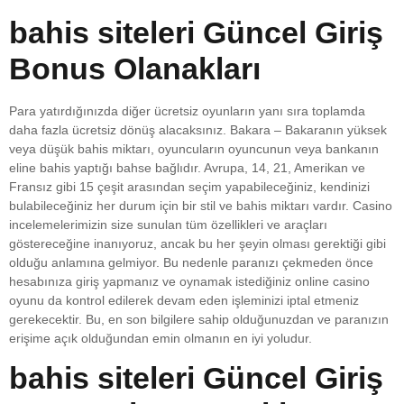
bahis siteleri Güncel Giriş
Bonus Olanakları
Para yatırdığınızda diğer ücretsiz oyunların yanı sıra toplamda
daha fazla ücretsiz dönüş alacaksınız. Bakara – Bakaranın yüksek
veya düşük bahis miktarı, oyuncuların oyuncunun veya bankanın
eline bahis yaptığı bahse bağlıdır. Avrupa, 14, 21, Amerikan ve
Fransız gibi 15 çeşit arasından seçim yapabileceğiniz, kendinizi
bulabileceğiniz her durum için bir stil ve bahis miktarı vardır. Casino
incelemelerimizin size sunulan tüm özellikleri ve araçları
göstereceğine inanıyoruz, ancak bu her şeyin olması gerektiği gibi
olduğu anlamına gelmiyor. Bu nedenle paranızı çekmeden önce
hesabınıza giriş yapmanız ve oynamak istediğiniz online casino
oyunu da kontrol edilerek devam eden işleminizi iptal etmeniz
gerekecektir. Bu, en son bilgilere sahip olduğunuzdan ve paranızın
erişime açık olduğundan emin olmanın en iyi yoludur.
bahis siteleri Güncel Giriş