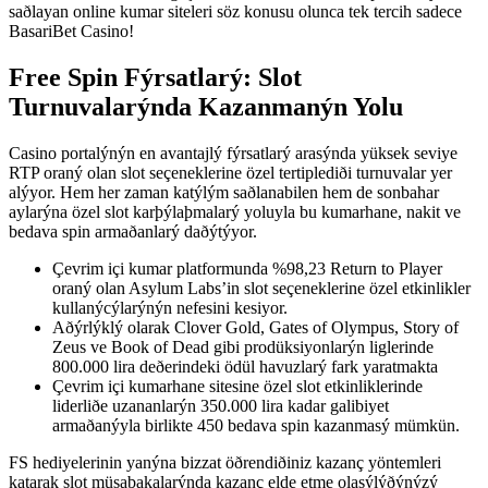
saðlayan online kumar siteleri söz konusu olunca tek tercih sadece
BasariBet Casino!
Free Spin Fýrsatlarý: Slot
Turnuvalarýnda Kazanmanýn Yolu
Casino portalýnýn en avantajlý fýrsatlarý arasýnda yüksek seviye
RTP oraný olan slot seçeneklerine özel tertiplediði turnuvalar yer
alýyor. Hem her zaman katýlým saðlanabilen hem de sonbahar
aylarýna özel slot karþýlaþmalarý yoluyla bu kumarhane, nakit ve
bedava spin armaðanlarý daðýtýyor.
Çevrim içi kumar platformunda %98,23 Return to Player
oraný olan Asylum Labs’in slot seçeneklerine özel etkinlikler
kullanýcýlarýnýn nefesini kesiyor.
Aðýrlýklý olarak Clover Gold, Gates of Olympus, Story of
Zeus ve Book of Dead gibi prodüksiyonlarýn liglerinde
800.000 lira deðerindeki ödül havuzlarý fark yaratmakta
Çevrim içi kumarhane sitesine özel slot etkinliklerinde
liderliðe uzananlarýn 350.000 lira kadar galibiyet
armaðanýyla birlikte 450 bedava spin kazanmasý mümkün.
FS hediyelerinin yanýna bizzat öðrendiðiniz kazanç yöntemleri
katarak slot müsabakalarýnda kazanç elde etme olasýlýðýnýzý