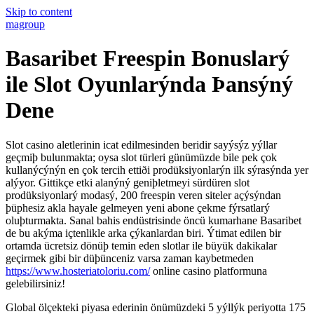
Skip to content
magroup
Basaribet Freespin Bonuslarý
ile Slot Oyunlarýnda Þansýný
Dene
Slot casino aletlerinin icat edilmesinden beridir sayýsýz yýllar
geçmiþ bulunmakta; oysa slot türleri günümüzde bile pek çok
kullanýcýnýn en çok tercih ettiði prodüksiyonlarýn ilk sýrasýnda yer
alýyor. Gittikçe etki alanýný geniþletmeyi sürdüren slot
prodüksiyonlarý modasý, 200 freespin veren siteler açýsýndan
þüphesiz akla hayale gelmeyen yeni abone çekme fýrsatlarý
oluþturmakta. Sanal bahis endüstrisinde öncü kumarhane Basaribet
de bu akýma içtenlikle arka çýkanlardan biri. Ýtimat edilen bir
ortamda ücretsiz dönüþ temin eden slotlar ile büyük dakikalar
geçirmek gibi bir düþünceniz varsa zaman kaybetmeden
https://www.hosteriatoloriu.com/
online casino platformuna
gelebilirsiniz!
Global ölçekteki piyasa ederinin önümüzdeki 5 yýllýk periyotta 175