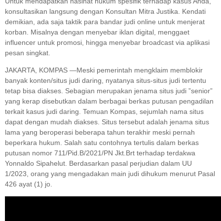
Untuk mendapatkan nasihat hukum spesifik terhadap kasus Anda,
konsultasikan langsung dengan Konsultan Mitra Justika. Kendati
demikian, ada saja taktik para bandar judi online untuk menjerat
korban. Misalnya dengan menyebar iklan digital, menggaet
influencer untuk promosi, hingga menyebar broadcast via aplikasi
pesan singkat.
JAKARTA, KOMPAS —Meski pemerintah mengklaim memblokir
banyak konten/situs judi daring, nyatanya situs-situs judi tertentu
tetap bisa diakses. Sebagian merupakan jenama situs judi ”senior”
yang kerap disebutkan dalam berbagai berkas putusan pengadilan
terkait kasus judi daring. Temuan Kompas, sejumlah nama situs
dapat dengan mudah diakses. Situs tersebut adalah jenama situs
lama yang beroperasi beberapa tahun terakhir meski pernah
beperkara hukum. Salah satu contohnya tertulis dalam berkas
putusan nomor 711/Pid.B/2021/PN Jkt.Brt terhadap terdakwa
Yonnaldo Sipahelut. Berdasarkan pasal perjudian dalam UU
1/2023, orang yang mengadakan main judi dihukum menurut Pasal
426 ayat (1) jo.