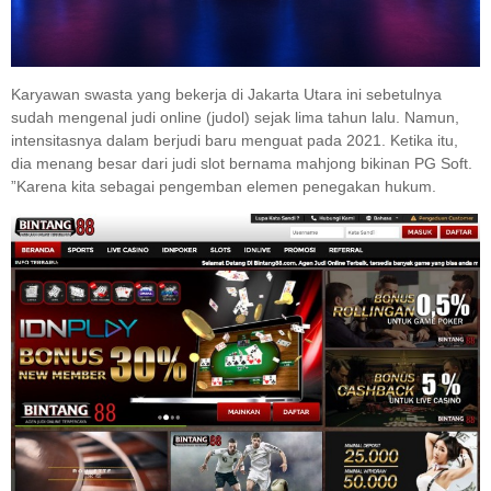
Karyawan swasta yang bekerja di Jakarta Utara ini sebetulnya
sudah mengenal judi online (judol) sejak lima tahun lalu. Namun,
intensitasnya dalam berjudi baru menguat pada 2021. Ketika itu,
dia menang besar dari judi slot bernama mahjong bikinan PG Soft.
”Karena kita sebagai pengemban elemen penegakan hukum.