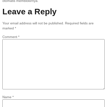
otomatis memblokirnya.
Leave a Reply
Your email address will not be published.
Required fields are
marked
*
Comment
*
Name
*