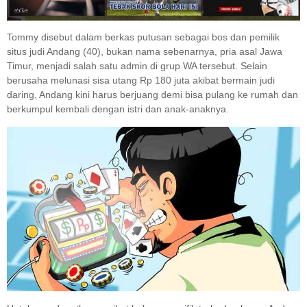
Tommy disebut dalam berkas putusan sebagai bos dan pemilik
situs judi Andang (40), bukan nama sebenarnya, pria asal Jawa
Timur, menjadi salah satu admin di grup WA tersebut. Selain
berusaha melunasi sisa utang Rp 180 juta akibat bermain judi
daring, Andang kini harus berjuang demi bisa pulang ke rumah dan
berkumpul kembali dengan istri dan anak-anaknya.